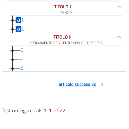
TITOLO I
PRINCIPI
1
2
TITOLO II
ORDINAMENTO DEGLI ENTI PUBBLICI DI RICERCA
3
4
5
6
articolo successivo
7
8
9
Testo in vigore dal:
1-1-2022
TITOLO III
SEMPLIFICAZIONE DELLE ATTIVITÀ
10