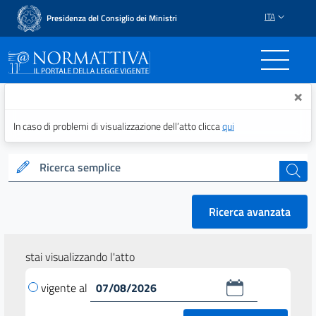
ITA
Presidenza del Consiglio dei Ministri
Normattiva - Il portale del
×
In caso di problemi di visualizzazione dell’atto clicca
qui
Ricerca semplice
cerca
Ricerca avanzata
stai visualizzando l'atto
vigente al