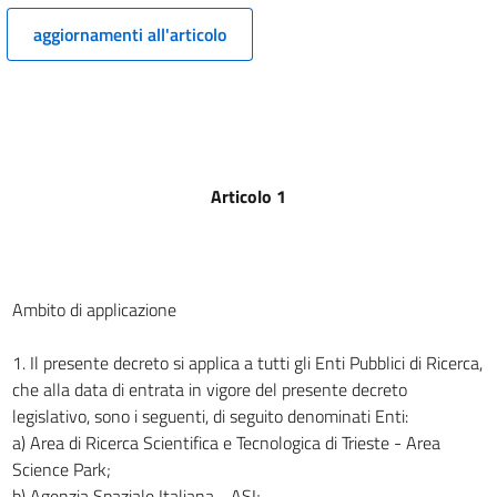
11
aggiornamenti all'articolo
12
12 bis
13
14
TITOLO IV
Articolo 1
DISPOSIZIONI SUL MERITO
15
16
Ambito di applicazione
17
18
1. Il presente decreto si applica a tutti gli Enti Pubblici di Ricerca,
TITOLO V
che alla data di entrata in vigore del presente decreto
DISPOSIZIONI FINALI
legislativo, sono i seguenti, di seguito denominati Enti:
19
a) Area di Ricerca Scientifica e Tecnologica di Trieste - Area
20
Science Park;
b) Agenzia Spaziale Italiana - ASI;