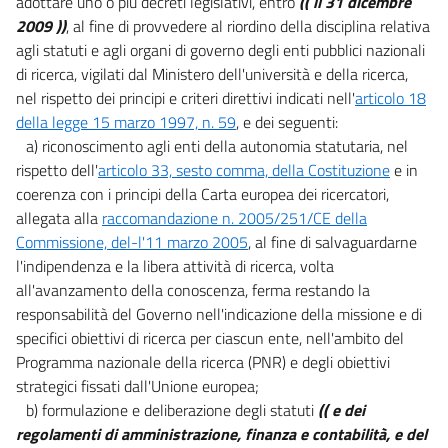
adottare uno o più decreti legislativi, entro
(( il 31 dicembre
2009 ))
, al fine di provvedere al riordino della disciplina relativa
agli statuti e agli organi di governo degli enti pubblici nazionali
di ricerca, vigilati dal Ministero dell'università e della ricerca,
nel rispetto dei principi e criteri direttivi indicati nell'
articolo 18
della legge 15 marzo 1997, n. 59
, e dei seguenti:
a) riconoscimento agli enti della autonomia statutaria, nel
rispetto dell'
articolo 33, sesto comma, della Costituzione
e in
coerenza con i principi della Carta europea dei ricercatori,
allegata alla
raccomandazione n. 2005/251/CE della
Commissione, del-l'11 marzo 2005
, al fine di salvaguardarne
l'indipendenza e la libera attività di ricerca, volta
all'avanzamento della conoscenza, ferma restando la
responsabilità del Governo nell'indicazione della missione e di
specifici obiettivi di ricerca per ciascun ente, nell'ambito del
Programma nazionale della ricerca (PNR) e degli obiettivi
strategici fissati dall'Unione europea;
b) formulazione e deliberazione degli statuti
(( e dei
regolamenti di amministrazione, finanza e contabilità, e del