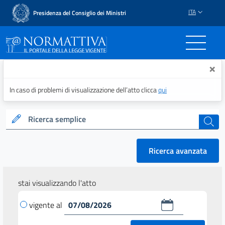
ITA
Presidenza del Consiglio dei Ministri
Normattiva - Il portale del
×
In caso di problemi di visualizzazione dell’atto clicca
qui
Ricerca semplice
cerca
Ricerca avanzata
stai visualizzando l'atto
vigente al