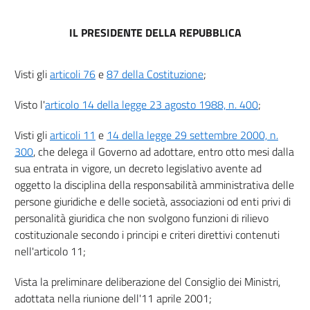
SEZIONE II
Sanzioni in generale
IL PRESIDENTE DELLA REPUBBLICA
9
10
Visti gli
articoli 76
e
87 della Costituzione
;
11
12
Visto l'
articolo 14 della legge 23 agosto 1988, n. 400
;
13
Visti gli
articoli 11
e
14 della legge 29 settembre 2000, n.
14
300
, che delega il Governo ad adottare, entro otto mesi dalla
15
sua entrata in vigore, un decreto legislativo avente ad
16
oggetto la disciplina della responsabilità amministrativa delle
persone giuridiche e delle società, associazioni od enti privi di
17
personalità giuridica che non svolgono funzioni di rilievo
18
costituzionale secondo i principi e criteri direttivi contenuti
19
nell'articolo 11;
20
Vista la preliminare deliberazione del Consiglio dei Ministri,
21
adottata nella riunione dell'11 aprile 2001;