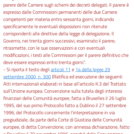
parere delle Camere sugli schemi dei decreti delegati. Il parere è
SEZIONE IV
espresso dalle Commissioni permanenti delle due Camere
Misure cautelari
competenti per materia entro sessanta giorni, indicando
45
specificamente le eventuali disposizioni non ritenute
46
corrispondenti alle direttive della legge di delegazione. Il
Governo, nei trenta giorni successivi, esaminato il parere,
47
ritrasmette, con le sue osservazioni e con eventuali
48
modificazioni, i testi alle Commissioni per il parere definitivo che
49
deve essere espresso entro trenta giorni.".
50
- Si riporta il testo degli
articoli 11
e
14 della legge 29
settembre 2000, n. 300
(Ratifica ed esecuzione dei seguenti
51
Atti internazionali elaborati in base all'articolo K.3 del Trattato
52
sull'Unione europea: Convenzione sulla tutela degli interessi
53
finanziari delle Comunità europee, fatta a Bruxelles il 26 luglio
1995, del suo primo Protocollo fatto a Dublino il 27 settembre
54
1996, del Protocollo concernente l'interpretazione in via
SEZIONE V
pregiudiziale, da parte della Corte di Giustizia delle Comunità
Indagini preliminari e udienza preliminare
europee, di detta Convenzione, con annessa dichiarazione, fatto
55
a Bruxelles il 29 novembre 1996, nonché della Convenzione