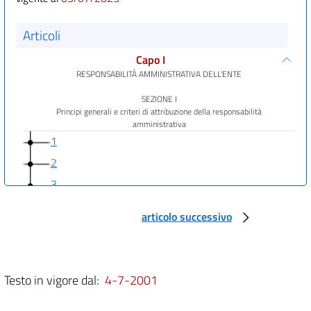
Articoli
Capo I
RESPONSABILITÀ AMMINISTRATIVA DELL'ENTE
SEZIONE I
Principi generali e criteri di attribuzione della responsabilità
amministrativa
1
2
3
4
articolo successivo
5
6
7
Testo in vigore dal:
4-7-2001
8