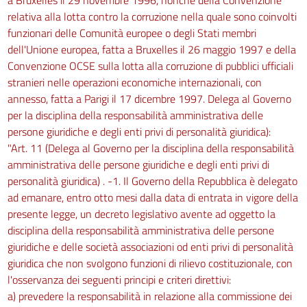
56
relativa alla lotta contro la corruzione nella quale sono coinvolti
57
funzionari delle Comunità europee o degli Stati membri
dell'Unione europea, fatta a Bruxelles il 26 maggio 1997 e della
58
Convenzione OCSE sulla lotta alla corruzione di pubblici ufficiali
59
stranieri nelle operazioni economiche internazionali, con
60
annesso, fatta a Parigi il 17 dicembre 1997. Delega al Governo
per la disciplina della responsabilità amministrativa delle
61
persone giuridiche e degli enti privi di personalità giuridica):
SEZIONE VI
"Art. 11 (Delega al Governo per la disciplina della responsabilità
Procedimenti speciali
amministrativa delle persone giuridiche e degli enti privi di
62
personalità giuridica) . -1. Il Governo della Repubblica è delegato
63
ad emanare, entro otto mesi dalla data di entrata in vigore della
64
presente legge, un decreto legislativo avente ad oggetto la
SEZIONE VII
disciplina della responsabilità amministrativa delle persone
Giudizio
giuridiche e delle società associazioni od enti privi di personalità
65
giuridica che non svolgono funzioni di rilievo costituzionale, con
l'osservanza dei seguenti principi e criteri direttivi:
66
a) prevedere la responsabilità in relazione alla commissione dei
67