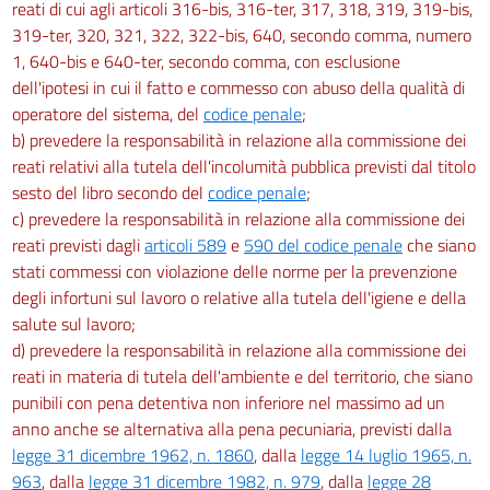
reati di cui agli articoli 316-bis, 316-ter, 317, 318, 319, 319-bis,
68
319-ter, 320, 321, 322, 322-bis, 640, secondo comma, numero
1, 640-bis e 640-ter, secondo comma, con esclusione
69
dell'ipotesi in cui il fatto e commesso con abuso della qualità di
70
operatore del sistema, del
codice penale
;
SEZIONE VIII
b) prevedere la responsabilità in relazione alla commissione dei
Impugnazioni
reati relativi alla tutela dell'incolumità pubblica previsti dal titolo
71
sesto del libro secondo del
codice penale
;
72
c) prevedere la responsabilità in relazione alla commissione dei
reati previsti dagli
articoli 589
e
590 del codice penale
che siano
73
stati commessi con violazione delle norme per la prevenzione
SEZIONE IX
degli infortuni sul lavoro o relative alla tutela dell'igiene e della
Esecuzione
salute sul lavoro;
74
d) prevedere la responsabilità in relazione alla commissione dei
75
reati in materia di tutela dell'ambiente e del territorio, che siano
76
punibili con pena detentiva non inferiore nel massimo ad un
anno anche se alternativa alla pena pecuniaria, previsti dalla
77
legge 31 dicembre 1962, n. 1860
, dalla
legge 14 luglio 1965, n.
78
963
, dalla
legge 31 dicembre 1982, n. 979
, dalla
legge 28