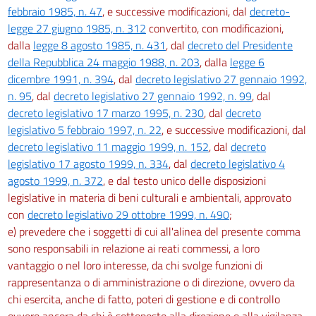
79
febbraio 1985, n. 47
, e successive modificazioni, dal
decreto-
80
legge 27 giugno 1985, n. 312
convertito, con modificazioni,
dalla
legge 8 agosto 1985, n. 431
, dal
decreto del Presidente
81
della Repubblica 24 maggio 1988, n. 203
, dalla
legge 6
82
dicembre 1991, n. 394
, dal
decreto legislativo 27 gennaio 1992,
Capo IV
n. 95
, dal
decreto legislativo 27 gennaio 1992, n. 99
, dal
Disposizioni di attuazione e di coordinamento
decreto legislativo 17 marzo 1995, n. 230
, dal
decreto
83
legislativo 5 febbraio 1997, n. 22
, e successive modificazioni, dal
84
decreto legislativo 11 maggio 1999, n. 152
, dal
decreto
legislativo 17 agosto 1999, n. 334
, dal
decreto legislativo 4
85
agosto 1999, n. 372
, e dal testo unico delle disposizioni
legislative in materia di beni culturali e ambientali, approvato
con
decreto legislativo 29 ottobre 1999, n. 490
;
e) prevedere che i soggetti di cui all'alinea del presente comma
sono responsabili in relazione ai reati commessi, a loro
vantaggio o nel loro interesse, da chi svolge funzioni di
rappresentanza o di amministrazione o di direzione, ovvero da
chi esercita, anche di fatto, poteri di gestione e di controllo
ovvero ancora da chi è sottoposto alla direzione o alla vigilanza