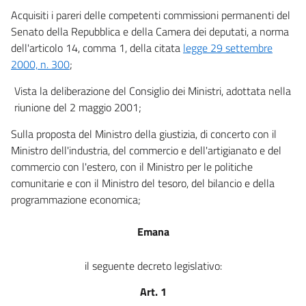
22
Acquisiti i pareri delle competenti commissioni permanenti del
23
Senato della Repubblica e della Camera dei deputati, a norma
SEZIONE III
dell'articolo 14, comma 1, della citata
legge 29 settembre
((Responsabilità amministrativa da reato))
2000, n. 300
;
24
Vista la deliberazione del Consiglio dei Ministri, adottata nella
24 bis
riunione del 2 maggio 2001;
24 ter
Sulla proposta del Ministro della giustizia, di concerto con il
25
Ministro dell'industria, del commercio e dell'artigianato e del
25 bis
commercio con l'estero, con il Ministro per le politiche
25 bis.1
comunitarie e con il Ministro del tesoro, del bilancio e della
programmazione economica;
25 ter
25 quater
Emana
25 quater.1
il seguente decreto legislativo:
25 quinquies
25 sexies
Art. 1