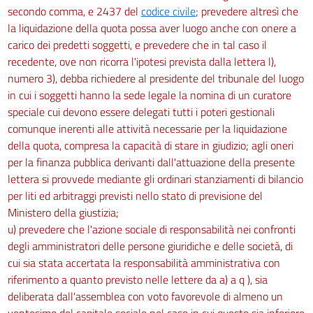
secondo comma, e 2437 del
codice civile
; prevedere altresì che
la liquidazione della quota possa aver luogo anche con onere a
carico dei predetti soggetti, e prevedere che in tal caso il
recedente, ove non ricorra l'ipotesi prevista dalla lettera l),
numero 3), debba richiedere al presidente del tribunale del luogo
in cui i soggetti hanno la sede legale la nomina di un curatore
speciale cui devono essere delegati tutti i poteri gestionali
comunque inerenti alle attività necessarie per la liquidazione
della quota, compresa la capacità di stare in giudizio; agli oneri
per la finanza pubblica derivanti dall'attuazione della presente
lettera si provvede mediante gli ordinari stanziamenti di bilancio
per liti ed arbitraggi previsti nello stato di previsione del
Ministero della giustizia;
u) prevedere che l'azione sociale di responsabilità nei confronti
degli amministratori delle persone giuridiche e delle società, di
cui sia stata accertata la responsabilità amministrativa con
riferimento a quanto previsto nelle lettere da a) a q ), sia
deliberata dall'assemblea con voto favorevole di almeno un
ventesimo del capitale sociale nel caso in cui questo sia inferiore