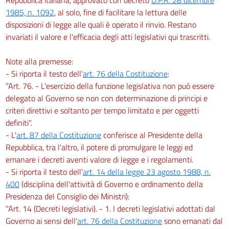
1985, n. 1092
, al solo, fine di facilitare la lettura delle
26
disposizioni di legge alle quali è operato il rinvio. Restano
Capo II
invariati il valore e l'efficacia degli atti legislativi qui trascritti.
RESPONSABILITÀ PATRIMONIALE E VICENDE MODIFICATIVE DELL'ENTE
SEZIONE I
Responsabilità patrimoniale dell'ente
Note alla premesse:
27
- Si riporta il testo dell'
art. 76 della Costituzione
:
SEZIONE II
"Art. 76. - L'esercizio della funzione legislativa non può essere
Vicende modificative dell'ente
delegato al Governo se non con determinazione di principi e
28
criteri direttivi e soltanto per tempo limitato e per oggetti
definiti".
29
- L'
art. 87 della Costituzione
conferisce al Presidente della
30
Repubblica, tra l'altro, il potere di promulgare le leggi ed
31
emanare i decreti aventi valore di legge e i regolamenti.
- Si riporta il testo dell'
art. 14 della legge 23 agosto 1988, n.
32
400
(disciplina dell'attività di Governo e ordinamento della
33
Presidenza del Consiglio dei Ministri):
Capo III
"Art. 14 (Decreti legislativi). - 1. I decreti legislativi adottati dal
PROCEDIMENTO DI ACCERTAMENTO E DI APPLICAZIONE DELLE SANZIONI
Governo ai sensi dell'
art. 76 della Costituzione
sono emanati dal
AMMINISTRATIVE