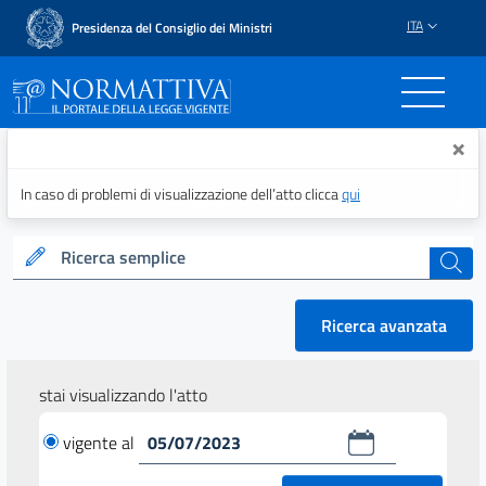
ITA
Presidenza del Consiglio dei Ministri
Normattiva - Il portale del
×
In caso di problemi di visualizzazione dell’atto clicca
qui
Ricerca semplice
cerca
Ricerca avanzata
stai visualizzando l'atto
vigente al