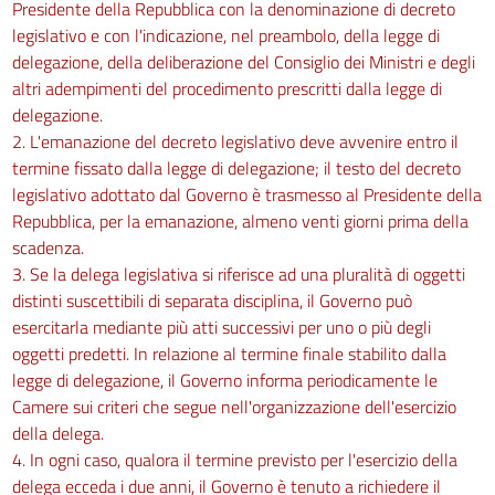
Presidente della Repubblica con la denominazione di decreto
SEZIONE I
Disposizioni generali
legislativo e con l'indicazione, nel preambolo, della legge di
34
delegazione, della deliberazione del Consiglio dei Ministri e degli
altri adempimenti del procedimento prescritti dalla legge di
35
delegazione.
SEZIONE II
2. L'emanazione del decreto legislativo deve avvenire entro il
Soggetti, giurisdizione e competenza
termine fissato dalla legge di delegazione; il testo del decreto
36
legislativo adottato dal Governo è trasmesso al Presidente della
37
Repubblica, per la emanazione, almeno venti giorni prima della
38
scadenza.
3. Se la delega legislativa si riferisce ad una pluralità di oggetti
39
distinti suscettibili di separata disciplina, il Governo può
40
esercitarla mediante più atti successivi per uno o più degli
41
oggetti predetti. In relazione al termine finale stabilito dalla
42
legge di delegazione, il Governo informa periodicamente le
Camere sui criteri che segue nell'organizzazione dell'esercizio
43
della delega.
SEZIONE III
4. In ogni caso, qualora il termine previsto per l'esercizio della
Prove
delega ecceda i due anni, il Governo è tenuto a richiedere il
44