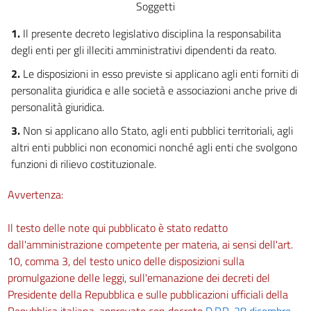
25 septies
Soggetti
25 octies
1.
Il presente decreto legislativo disciplina la responsabilita
25 octies.1
degli enti per gli illeciti amministrativi dipendenti da reato.
25 octies.2
2.
Le disposizioni in esso previste si applicano agli enti forniti di
personalita giuridica e alle società e associazioni anche prive di
25 novies
personalità giuridica.
25 decies
3.
Non si applicano allo Stato, agli enti pubblici territoriali, agli
25 undecies
altri enti pubblici non economici nonché agli enti che svolgono
25 duodecies
funzioni di rilievo costituzionale.
25 terdecies
Avvertenza:
25 quaterdecies
25 quinquiesdecies
Il testo delle note qui pubblicato è stato redatto
25 sexiesdecies
dall'amministrazione competente per materia, ai sensi dell'art.
10, comma 3, del testo unico delle disposizioni sulla
25 septiesdecies
promulgazione delle leggi, sull'emanazione dei decreti del
25 duodevicies
Presidente della Repubblica e sulle pubblicazioni ufficiali della
25 undevicies
Repubblica italiana, approvato con decreto
D.P.R. 28 dicembre