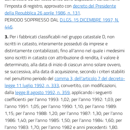
l'imposta di registro, approvato con
decreto del Presidente
21
della Repubblica 26 aprile 1986, n. 131
.
22
PERIODO SOPPRESSO DAL
D.LGS. 15 DICEMBRE 1997, N.
TITOLO III
446
.
TRIBUTI REGIONALI
Capo I
3.
Per i fabbricati classificabili nel gruppo catastale D, non
TASSE AUTOMOBILISTICHE REGIONALI
iscritti in catasto, interamente posseduti da imprese e
23
distintamente contabilizzati, fino all'anno nel quale i medesimi
24
sono iscritti in catasto con attribuzione di rendita, il valore è
determinato, alla data di inizio di ciascun anno solare ovvero,
25
se successiva, alla data di acquisizione, secondo i criteri stabiliti
26
nel penultimo periodo del
comma 3, dell'articolo 7 del decreto-
27
legge 11 luglio 1992, n. 333
, convertito, con modificazioni,
dalla
legge 8 agosto 1992, n. 359
, applicando i seguenti
TITOLO IV
TRASFERIMENTI ERARIALI
coefficienti: per l'anno 1993: 1,02; per l'anno 1992: 1,03; per
AGLI ENTI LOCALI
l'anno 1991: 1,05; per l'anno 1990: 1,10; per l'anno 1989:
Capo I
1,15; per l'anno 1988: 1,20; per l'anno 1987: 1,30; per l'anno
DISCIPLINA DEI TRASFERIMENTI
ERARIALI PER IL 1993
1986: 1,40; per l'anno 1985: 1,50; per l'anno 1984: 1,60; per
28
l'anno 1983: 1,70; per l'anno 1982 e anni precedenti: 1,80.