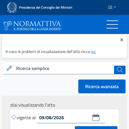
ITA
Presidenza del Consiglio dei Ministri
Normattiva - Il portale del
×
In caso di problemi di visualizzazione dell’atto clicca
qui
Ricerca semplice
cerca
Ricerca avanzata
stai visualizzando l'atto
vigente al