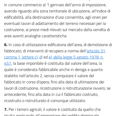
in comune commercio al 1 gennaio dell'anno di imposizione,
40
avendo riguardo alla zona territoriale di ubicazione, all'indice di
41
edificabilità, alla destinazione d'uso consentita, agli oneri per
eventuali lavori di adattamento del terreno necessari per la
42
costruzione, ai prezzi medi rilevati sul mercato dalla vendita di
43
aree aventi analoghe caratteristiche.
44
6.
In caso di utilizzazione edificatoria dell'area, di demolizione di
45
fabbricato, di interventi di recupero a norma dell'
articolo 31,
46
comma 1, lettere c)
,
d)
ed
e), della legge 5 agosto 1978, n.
457
, la base imponibile è costituita dal valore dell'area, la
47
quale è considerata fabbricabile anche in deroga a quanto
48
stabilito nell'articolo 2, senza computare il valore del
49
fabbricato in corso d'opera, fino alla data di ultimazione dei
lavori di costruzione, ricostruzione o ristrutturazione ovvero, se
50
antecedente, fino alla data in cui il fabbricato costruito,
ricostruito o ristrutturato è comunque utilizzato.
7.
Per i terreni agricoli, il valore è costituito da quello che
risulta applicando all'ammontare del reddito dominicale