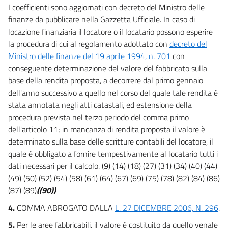
I coefficienti sono aggiornati con decreto del Ministro delle
29
finanze da pubblicare nella Gazzetta Ufficiale. In caso di
30
locazione finanziaria il locatore o il locatario possono esperire
31
la procedura di cui al regolamento adottato con
decreto del
Ministro delle finanze del 19 aprile 1994, n. 701
con
32
conseguente determinazione del valore del fabbricato sulla
33
base della rendita proposta, a decorrere dal primo gennaio
TITOLO IV
dell'anno successivo a quello nel corso del quale tale rendita è
TRASFERIMENTI ERARIALI
stata annotata negli atti catastali, ed estensione della
AGLI ENTI LOCALI
procedura prevista nel terzo periodo del comma primo
Capo II
DISCIPLINA A REGIME
dell'articolo 11; in mancanza di rendita proposta il valore è
DEI TRASFERIMENTI ERARIALI
determinato sulla base delle scritture contabili del locatore, il
34
quale è obbligato a fornire tempestivamente al locatario tutti i
35
dati necessari per il calcolo. (9) (14) (18) (27) (31) (34) (40) (44)
(49) (50) (52) (54) (58) (61) (64) (67) (69) (75) (78) (82) (84) (86)
36
(87) (89)
((90))
37
4.
COMMA ABROGATO DALLA
L. 27 DICEMBRE 2006, N. 296
.
38
5.
Per le aree fabbricabili, il valore è costituito da quello venale
39