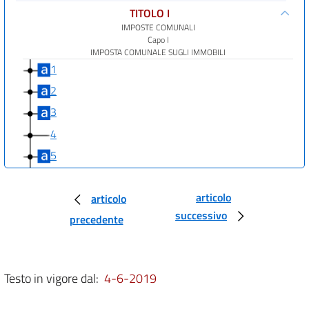
TITOLO I
IMPOSTE COMUNALI
Capo I
IMPOSTA COMUNALE SUGLI IMMOBILI
1
2
3
4
5
6
articolo
7
articolo
successivo
precedente
8
9
10
Testo in vigore dal:
4-6-2019
11
12