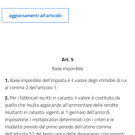
13
aggiornamenti all'articolo
14
15
16
17
18
Art. 5
TITOLO II
Base imponibile
TRIBUTI PROVINCIALI
Capo I
1.
Base imponibile dell'imposta è il valore degli immobili di cui
TRIBUTO PER L'ESERCIZIO DELLE
FUNZIONI DI TUTELA, PROTEZIONE E IGIENE DELL'AMBIENTE
al comma 2 dell'articolo 1.
19
2.
Per i fabbricati iscritti in catasto, il valore è costituito da
TITOLO II
quello che risulta applicando all'ammontare delle rendite
TRIBUTI PROVINCIALI
risultanti in catasto, vigenti al 1 gennaio dell'anno di
Capo II
imposizione, i moltiplicatori determinati con i criteri e le
IMPOSTA PROVINCIALE PER L'ISCRIZIONE DEI VEICOLI
NEL PUBBLICO REGISTRO AUTOMOBILISTICO
modalità previsti dal primo periodo dell'ultimo comma
20
dell'articolo 52 del testo unico delle disposizioni concernenti