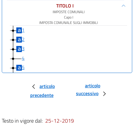
TITOLO I
IMPOSTE COMUNALI
Capo I
IMPOSTA COMUNALE SUGLI IMMOBILI
1
2
3
4
5
6
articolo
7
articolo
successivo
precedente
8
9
10
Testo in vigore dal:
25-12-2019
11
12