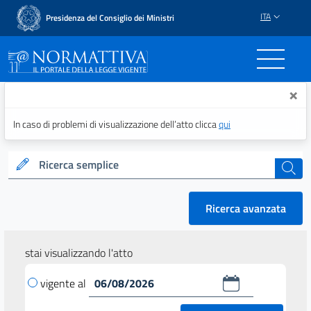
ITA
Presidenza del Consiglio dei Ministri
Normattiva - Il portale del
×
In caso di problemi di visualizzazione dell’atto clicca
qui
Ricerca semplice
cerca
Ricerca avanzata
stai visualizzando l'atto
vigente al