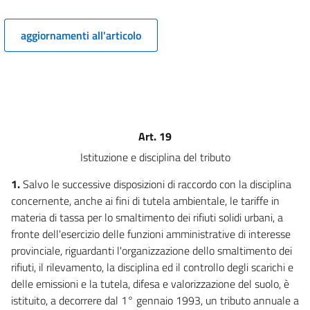
13
aggiornamenti all'articolo
14
15
16
17
18
Art. 19
TITOLO II
Istituzione e disciplina del tributo
TRIBUTI PROVINCIALI
Capo I
1.
Salvo le successive disposizioni di raccordo con la disciplina
TRIBUTO PER L'ESERCIZIO DELLE
FUNZIONI DI TUTELA, PROTEZIONE E IGIENE DELL'AMBIENTE
concernente, anche ai fini di tutela ambientale, le tariffe in
19
materia di tassa per lo smaltimento dei rifiuti solidi urbani, a
fronte dell'esercizio delle funzioni amministrative di interesse
TITOLO II
provinciale, riguardanti l'organizzazione dello smaltimento dei
TRIBUTI PROVINCIALI
Capo II
rifiuti, il rilevamento, la disciplina ed il controllo degli scarichi e
IMPOSTA PROVINCIALE PER L'ISCRIZIONE DEI VEICOLI
delle emissioni e la tutela, difesa e valorizzazione del suolo, è
NEL PUBBLICO REGISTRO AUTOMOBILISTICO
istituito, a decorrere dal 1° gennaio 1993, un tributo annuale a
20