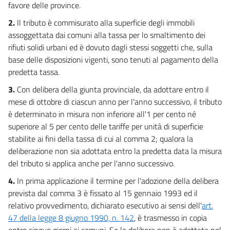
favore delle province.
21
2.
Il tributo è commisurato alla superficie degli immobili
22
assoggettata dai comuni alla tassa per lo smaltimento dei
TITOLO III
rifiuti solidi urbani ed è dovuto dagli stessi soggetti che, sulla
TRIBUTI REGIONALI
base delle disposizioni vigenti, sono tenuti al pagamento della
Capo I
predetta tassa.
TASSE AUTOMOBILISTICHE REGIONALI
23
3.
Con delibera della giunta provinciale, da adottare entro il
24
mese di ottobre di ciascun anno per l'anno successivo, il tributo
è determinato in misura non inferiore all'1 per cento né
25
superiore al 5 per cento delle tariffe per unità di superficie
26
stabilite ai fini della tassa di cui al comma 2; qualora la
27
deliberazione non sia adottata entro la predetta data la misura
del tributo si applica anche per l'anno successivo.
TITOLO IV
TRASFERIMENTI ERARIALI
4.
In prima applicazione il termine per l'adozione della delibera
AGLI ENTI LOCALI
prevista dal comma 3 è fissato al 15 gennaio 1993 ed il
Capo I
DISCIPLINA DEI TRASFERIMENTI
relativo provvedimento, dichiarato esecutivo ai sensi dell'
art.
ERARIALI PER IL 1993
47 della legge 8 giugno 1990, n. 142
, è trasmesso in copia
28
entro cinque giorni ai comuni. Se la delibera non è adottata nel