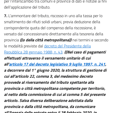
per l'interscambio tra comuni e province di dati e notizie ai fini
dell'applicazione del tributo.
40
41
7.
L'ammontare del tributo, riscosso in uno alla tassa per lo
smaltimento dei rifiuti solidi urbani, previa deduzione della
42
corrispondente quota del compenso della riscossione, è
43
versato dal concessionario direttamente alla tesoreria della
44
provincia
((o della città metropolitana))
nei termini e secondo
le modalità previste dal
decreto del Presidente della
45
Repubblica 28 gennaio 1988, n. 43
.
((Nel caso di pagamenti
46
effettuati attraverso il versamento unitario di cui
47
all'
articolo 17 del decreto legislativo 9 luglio 1997, n. 241
,
a decorrere dal 1° giugno 2020, la struttura di gestione di
48
cui all'articolo 22, comma 3, del medesimo decreto
49
provvede al riversamento del tributo spettante alla
50
provincia o città metropolitana competente per territorio,
al netto della commissione di cui al comma 5 del presente
articolo. Salva diversa deliberazione adottata dalla
provincia o dalla città metropolitana, da comunicare
all'Agenzia delle entrate entro il 28 febbraio 2020, in