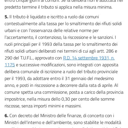
29
predetto termine il tributo si applica nella misura minima.
30
5.
Il tributo è liquidato e iscritto a ruolo dai comuni
31
contestualmente alla tassa per lo smaltimento dei rifiuti solidi
urbani e con l'osservanza delle relative norme per
32
l'accertamento, il contenzioso, la riscossione e le sanzioni. I
33
ruoli principali per il 1993 della tassa per lo smaltimento dei
TITOLO IV
rifiuti solidi urbani deliberati nei termini di cui agli artt. 286 e
TRASFERIMENTI ERARIALI
290 del T.U.F.L., approvato con
R.D. 14 settembre 1931, n.
AGLI ENTI LOCALI
1175
e successive modificazioni, sono integrati con apposita
Capo II
delibera comunale di iscrizione a ruolo del tributo provinciale
DISCIPLINA A REGIME
DEI TRASFERIMENTI ERARIALI
per il 1993, da adottare entro il 31 gennaio del medesimo
34
anno, e posti in riscossione a decorrere dalla rata di aprile. Al
35
comune spetta una commissione, posta a carico della provincia
impositrice, nella misura dello 0,30 per cento delle somme
36
riscosse, senza importi minimi e massimi.
37
6.
Con decreto del Ministro delle finanze, di concerto con i
38
Ministri dell'interno e dell'ambiente, sono stabilite le modalità
39