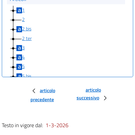
1
2
2 bis
2 ter
3
4
5
5 bis
5 ter
articolo
articolo
5 quater
successivo
precedente
5 quinquies
6
7
Testo in vigore dal:
1-3-2026