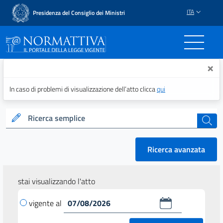
ITA
Presidenza del Consiglio dei Ministri
Normattiva - Il portale del
×
In caso di problemi di visualizzazione dell’atto clicca
qui
Ricerca semplice
cerca
Ricerca avanzata
stai visualizzando l'atto
vigente al