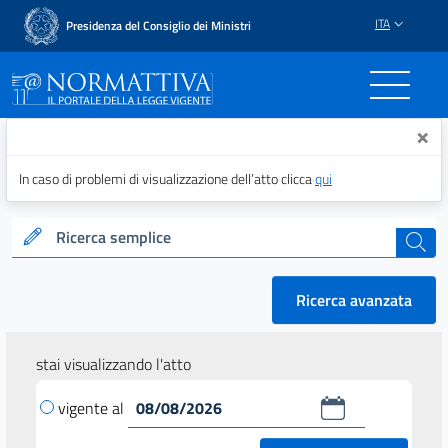
ITA
Presidenza del Consiglio dei Ministri
Normattiva - Il portale del
×
In caso di problemi di visualizzazione dell’atto clicca
qui
Ricerca semplice
cerca
Ricerca avanzata
stai visualizzando l'atto
vigente al