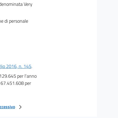
, denominata Very
ne di personale
glio 2016, n. 145
.
6.129.645 per l'anno
ro 67.451.608 per
uccessivo