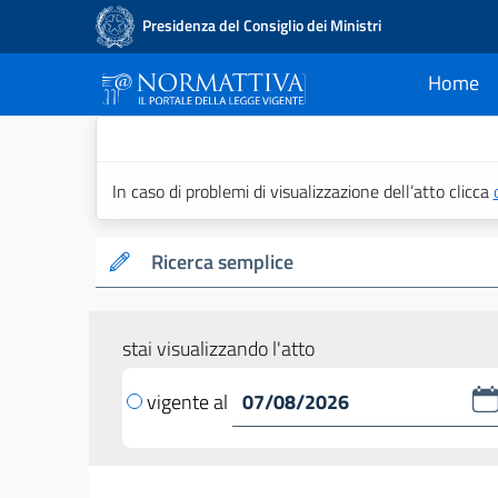
Presidenza del Consiglio dei Ministri
Home
current
Normattiva - Il po
In caso di problemi di visualizzazione dell’atto clicca
Ricerca semplice
stai visualizzando l'atto
vigente al