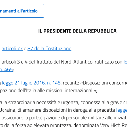
namenti all'articolo
IL PRESIDENTE DELLA REPUBBLICA
i
articoli 77
e
87 della Costituzione
;
li articoli 3 e 4 del Trattato del Nord-Atlantico, ratificato con
l
n. 465
;
a
legge 21 luglio 2016, n. 145
, recante «Disposizioni concerne
pazione dell'Italia alle missioni internazionali»;
a la straordinaria necessità e urgenza, connessa alla grave cr
 Ucraina, di emanare disposizioni in deroga alla predetta
legge
 assicurare la partecipazione di personale militare alle inizia
go della forza ad elevata prontezza, denominata Very High Re