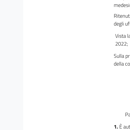
medesi
Ritenut
degli uf
Vista l
2022;
Sulla pr
della c
Pa
1.
È aut