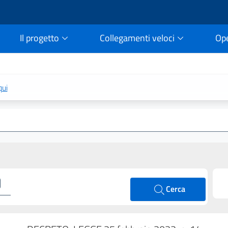
Il progetto
Collegamenti veloci
Op
rtale della legge vigent
qui
Cerca