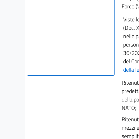
Force (V
Viste 
(Doc. 
nelle p
person
36/202
del Con
della l
Ritenut
predet
della p
NATO;
Ritenut
mezzi e
semplif