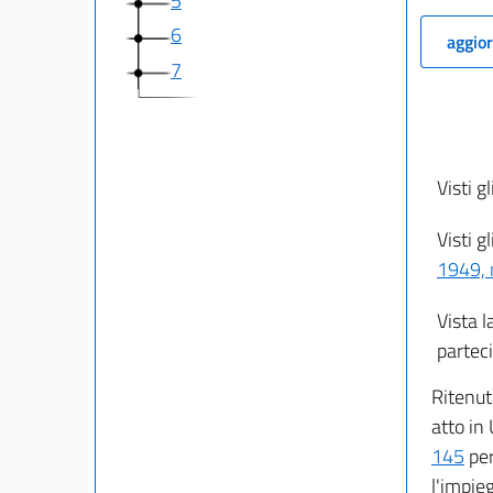
5
6
aggior
7
Visti gl
Visti g
1949, 
Vista l
parteci
Ritenut
atto in
145
per
l'impie