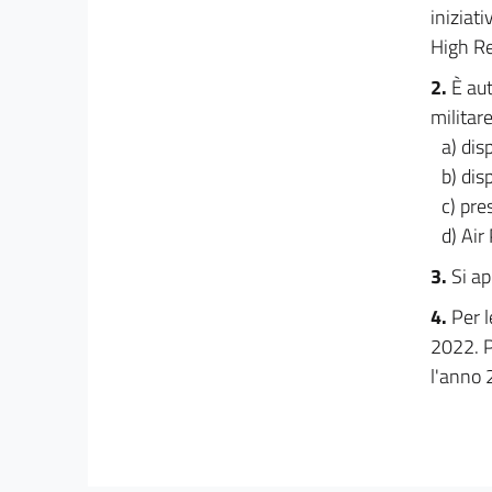
iniziat
High Re
2.
È aut
militar
a) dis
b) dis
c) pr
d) Air
3.
Si ap
4.
Per l
2022. P
l'anno 