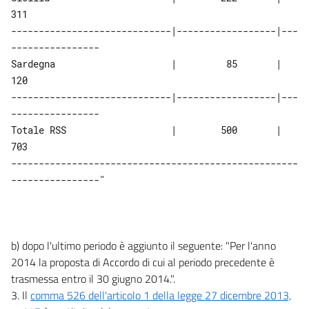
30
311
-----------------------------|------------------|---
31
----------------
32
Sardegna                     |         85       |         
33
120
-----------------------------|------------------|---
34
----------------
35
Totale RSS                   |        500       |         
36
703
----------------------------------------------------
37
----------------"
38
38 bis
39
b) dopo l'ultimo periodo è aggiunto il seguente: "Per l'anno
40
2014 la proposta di Accordo di cui al periodo precedente è
CAPO III
trasmessa entro il 30 giugno 2014.".
Strumenti per prevenire il formarsi di ritardi
3. Il
comma 526 dell'articolo 1 della legge 27 dicembre 2013,
dei