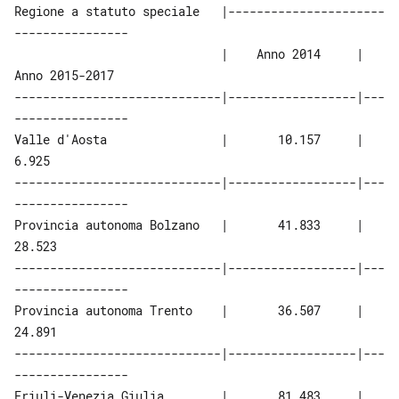
50 bis
Regione a statuto speciale   |----------------------
----------------
51
                             |    Anno 2014     |    
Anno 2015-2017
Allegati
-----------------------------|------------------|---
Tabelle
----------------
Tabella 1
Valle d'Aosta                |       10.157     |        
6.925
Tabella A
-----------------------------|------------------|---
Tabella B
----------------
Provincia autonoma Bolzano   |       41.833     |       
Allegato C
28.523
Allegato C
-----------------------------|------------------|---
----------------
Provincia autonoma Trento    |       36.507     |       
24.891
-----------------------------|------------------|---
----------------
Friuli-Venezia Giulia        |       81.483     |       