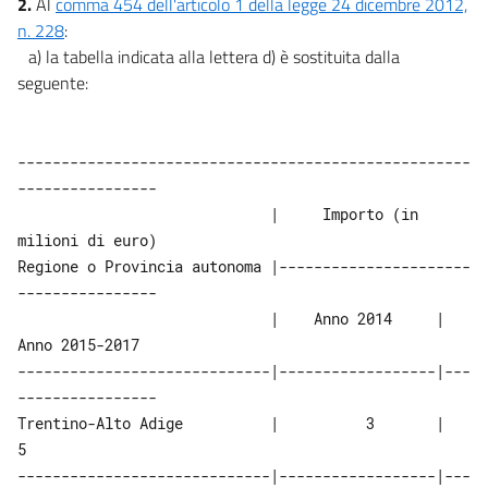
2.
Al
comma 454 dell'articolo 1 della legge 24 dicembre 2012,
16
n. 228
:
a) la tabella indicata alla lettera d) è sostituita dalla
16 bis
seguente:
17
18
19
----------------------------------------------------
----------------
19 bis
                             |     Importo (in 
20
milioni di euro)
20 bis
Regione o Provincia autonoma |----------------------
----------------
21
                             |    Anno 2014     |    
CAPO III
Anno 2015-2017
Trasferimenti e sussidi
-----------------------------|------------------|---
22
----------------
22 bis
Trentino-Alto Adige          |          3       |           
CAPO IV
5
Aziende municipalizzate
-----------------------------|------------------|---