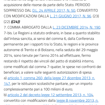
acquisizione delle risorse da parte dello Stato. PERIODO
SOPPRESSO DAL
D.L. 24 APRILE 2017, N. 50
, CONVERTITO
CON MODIFICAZIONI DALLA
L. 21 GIUGNO 2017, N. 96
. (23)
(22)
((24))
7. COMMA ABROGATO DALLA
L. 23 DICEMBRE 2014, N. 190
.
7-bis. Le Regioni a statuto ordinario, in base a quanto stabilito
dall'intesa sancita, ai sensi del comma 6, dalla Conferenza
permanente per i rapporti tra lo Stato, le regioni e le province
autonome di Trento e di Bolzano, nella seduta del 29 maggio
2014, sono tenute per l'anno 2014 ad effettuare, fermo
restando il rispetto dei vincoli del patto di stabilità interno,
come modificati dal comma 7-quater, le spese nei confronti dei
beneficiari, a valere sulle seguenti autorizzazioni di spesa:
a)
articolo 1, comma 260, della legge 27 dicembre 2013, n.
147
, per le istituzioni scolastiche paritarie, per un importo
complessivamente pari a 100 milioni di euro;
b)
articolo 2 del decreto legge 12 settembre 2013, n. 104
,
convertito con modificazioni dalla
legge 8 novembre 2013, n.