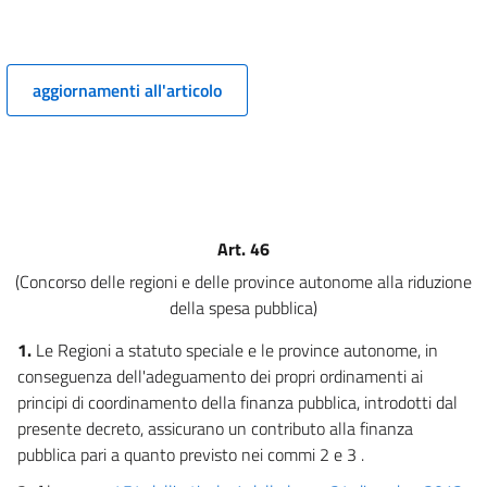
7
TITOLO II
Risparmi ed efficienza della spesa pubblica
CAPO I
aggiornamenti all'articolo
Razionalizzazione della spesa pubblica per beni e servizi
8
9
10
11
Art. 46
11 bis
(Concorso delle regioni e delle province autonome alla riduzione
12
della spesa pubblica)
12 bis
1.
Le Regioni a statuto speciale e le province autonome, in
CAPO II
conseguenza dell'adeguamento dei propri ordinamenti ai
Amministrazione sobria
principi di coordinamento della finanza pubblica, introdotti dal
13
presente decreto, assicurano un contributo alla finanza
14
pubblica pari a quanto previsto nei commi 2 e 3 .
15