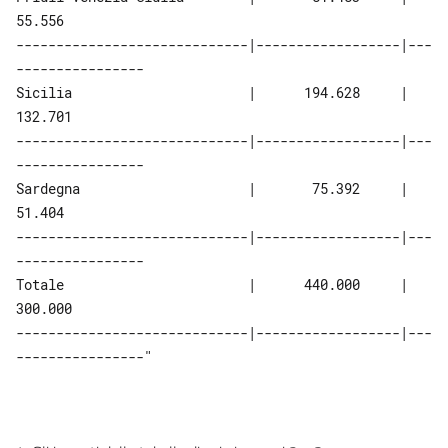
55.556
-----------------------------|------------------|---
----------------
Sicilia                      |      194.628     |      
132.701
-----------------------------|------------------|---
----------------
Sardegna                     |       75.392     |       
51.404
-----------------------------|------------------|---
----------------
Totale                       |      440.000     |      
300.000
-----------------------------|------------------|---
----------------"