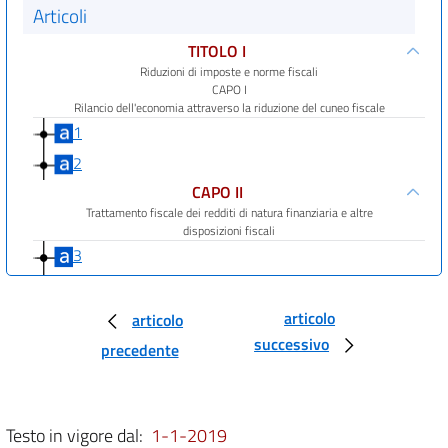
Articoli
TITOLO I
Riduzioni di imposte e norme fiscali
CAPO I
Rilancio dell'economia attraverso la riduzione del cuneo fiscale
1
2
CAPO II
Trattamento fiscale dei redditi di natura finanziaria e altre
disposizioni fiscali
3
4
5
articolo
articolo
successivo
5 bis
precedente
CAPO III
Contrasto all'evasione fiscale
6
Testo in vigore dal:
1-1-2019