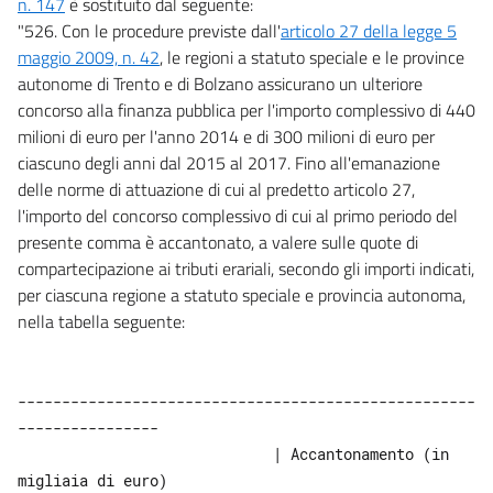
n. 147
è sostituito dal seguente:
pagamenti delle
pubbliche amministrazioni
"526. Con le procedure previste dall'
articolo 27 della legge 5
41
maggio 2009, n. 42
, le regioni a statuto speciale e le province
41 bis
autonome di Trento e di Bolzano assicurano un ulteriore
concorso alla finanza pubblica per l'importo complessivo di 440
42
milioni di euro per l'anno 2014 e di 300 milioni di euro per
43
ciascuno degli anni dal 2015 al 2017. Fino all'emanazione
44
delle norme di attuazione di cui al predetto articolo 27,
l'importo del concorso complessivo di cui al primo periodo del
45
presente comma è accantonato, a valere sulle quote di
45 bis
compartecipazione ai tributi erariali, secondo gli importi indicati,
TITOLO IV
per ciascuna regione a statuto speciale e provincia autonoma,
Norme finanziarie ed entrata in vigore
nella tabella seguente:
46
47
----------------------------------------------------
48
----------------
49
                             | Accantonamento (in 
50
migliaia di euro)