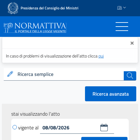
ITA
Presidenza del Consiglio dei Ministri
Normattiva - Il portale del
×
In caso di problemi di visualizzazione dell’atto clicca
qui
Ricerca semplice
cerca
Ricerca avanzata
stai visualizzando l'atto
vigente al