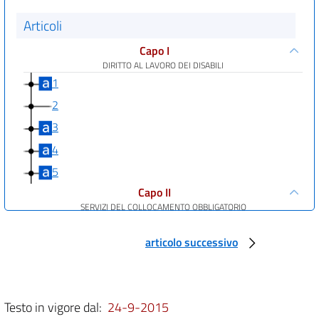
Articoli
Capo I
DIRITTO AL LAVORO DEI DISABILI
1
2
3
4
5
Capo II
SERVIZI DEL COLLOCAMENTO OBBLIGATORIO
6
articolo successivo
Capo III
AVVIAMENTO AL LAVORO
7
8
Testo in vigore dal:
24-9-2015