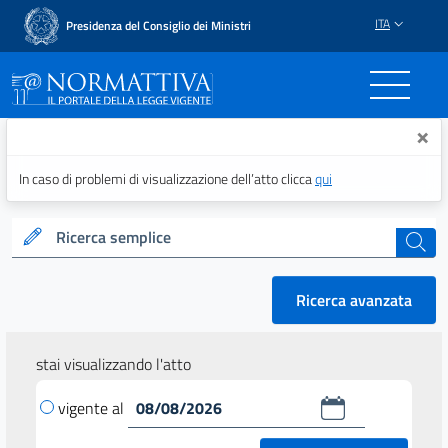
ITA
Presidenza del Consiglio dei Ministri
Normattiva - Il portale del
×
In caso di problemi di visualizzazione dell’atto clicca
qui
Ricerca semplice
cerca
Ricerca avanzata
stai visualizzando l'atto
vigente al