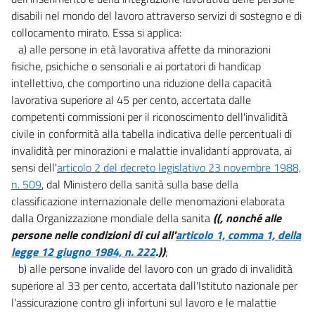
20
disabili nel mondo del lavoro attraverso servizi di sostegno e di
collocamento mirato. Essa si applica:
21
a) alle persone in età lavorativa affette da minorazioni
22
fisiche, psichiche o sensoriali e ai portatori di handicap
23
intellettivo, che comportino una riduzione della capacità
lavorativa superiore al 45 per cento, accertata dalle
competenti commissioni per il riconoscimento dell'invalidità
civile in conformità alla tabella indicativa delle percentuali di
invalidità per minorazioni e malattie invalidanti approvata, ai
sensi dell'
articolo 2 del decreto legislativo 23 novembre 1988,
n. 509
, dal Ministero della sanità sulla base della
classificazione internazionale delle menomazioni elaborata
dalla Organizzazione mondiale della sanita
((, nonché alle
persone nelle condizioni di cui all'
articolo 1, comma 1, della
legge 12 giugno 1984, n. 222
.))
;
b) alle persone invalide del lavoro con un grado di invalidità
superiore al 33 per cento, accertata dall'Istituto nazionale per
l'assicurazione contro gli infortuni sul lavoro e le malattie