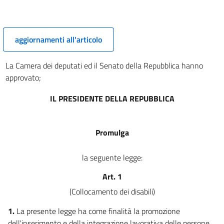
9
10
Capo IV
aggiornamenti all'articolo
CONVENZIONI E INCENTIVI
11
La Camera dei deputati ed il Senato della Repubblica hanno
12
approvato;
12 bis
IL PRESIDENTE DELLA REPUBBLICA
13
14
Capo V
Promulga
SANZIONI E DISPOSIZIONI FINALI E TRANSITORIE
15
la seguente legge:
16
Art. 1
17
(Collocamento dei disabili)
18
1.
La presente legge ha come finalità la promozione
19
dell'inserimento e della integrazione lavorativa delle persone