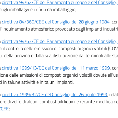
a
direttiva 94/62/CE del Parlamento europeo e del Consiglio,
 sugli imballaggi e i rifiuti da imballaggio;
a
direttiva 84/360/CEE del Consiglio, del 28 giugno 1984
, co
 l'inquinamento atmosferico provocato dagli impianti industria
a
direttiva 94/63/CE del Parlamento europeo e del Consiglio,
 sul controllo delle emissioni di composti organici volatili (COV
o della benzina e dalla sua distribuzione dai terminali alle sta
a
direttiva 1999/13/CE del Consiglio, dell'11 marzo 1999
, co
ione delle emissioni di composti organici volatili dovute all'us
i in talune attività e in taluni impianti;
a
direttiva 1999/32/CE del Consiglio, del 26 aprile 1999
, rela
ore di zolfo di alcuni combustibili liquidi e recante modifica d
/CEE
;