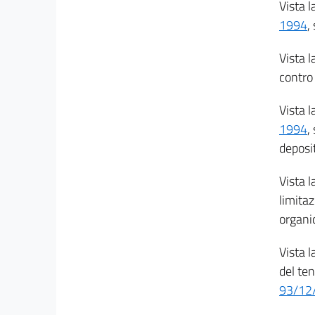
Vista l
17
1994
,
18
Vista l
TITOLO III
((LA VALUTAZIONE DI IMPATTO AMBIENTALE))
contro
19
Vista l
20
1994
,
21
deposit
22
23
Vista l
limitaz
24
organic
24 bis
25
Vista l
26
del ten
26 bis
93/12
27