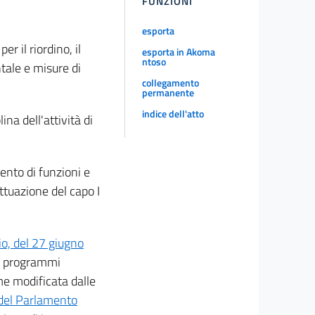
FUNZIONI
esporta
r il riordino, il
esporta in Akoma
ntoso
tale e misure di
collegamento
permanente
indice dell'atto
lina dell'attività di
ento di funzioni e
attuazione del capo I
o, del 27 giugno
 e programmi
e modificata dalle
el Parlamento