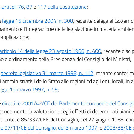
i
articoli 76
,
87
e
117 della Costituzione
;
a
legge 15 dicembre 2004, n. 308
, recante delega al Governo pe
namento e l'integrazione della legislazione in materia ambien
 applicazione;
articolo 14 della legge 23 agosto 1988, n. 400
, recante discip
o e ordinamento della Presidenza del Consiglio dei Ministri;
l
decreto legislativo 31 marzo 1998, n. 112
, recante conferim
 amministrativi dello Stato alle regioni ed agli enti locali, in 
egge 15 marzo 1997, n. 59
;
e
direttive 2001/42/CE del Parlamento europeo e del Consigli
 concernente la valutazione degli effetti di determinati piani
mbiente, e 85/337/CEE del Consiglio, del 27 giugno 1985, com
ive 97/11/CE del Consiglio, del 3 marzo 1997
, e
2003/35/CE d