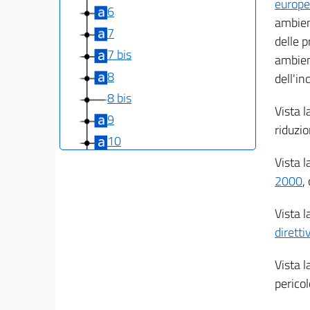
europe
6
ambien
7
delle p
7 bis
ambien
8
dell'i
8 bis
Vista l
9
riduzi
10
Vista l
((TITOLO II
LA VALUTAZIONE AMBIENTALE STRATEGICA))
2000
,
11
Vista l
12
dirett
13
14
Vista l
15
pericol
16