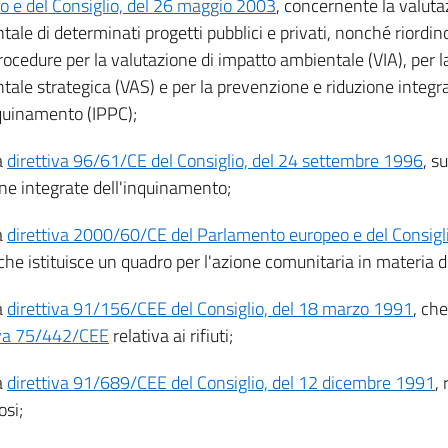
o e del Consiglio, del 26 maggio 2003
, concernente la valuta
tale di determinati progetti pubblici e privati, nonché riord
rocedure per la valutazione di impatto ambientale (VIA), per l
tale strategica (VAS) e per la prevenzione e riduzione integr
nquinamento (IPPC);
a
direttiva 96/61/CE del Consiglio, del 24 settembre 1996
, s
one integrate dell'inquinamento;
a
direttiva 2000/60/CE del Parlamento europeo e del Consigli
 che istituisce un quadro per l'azione comunitaria in materia d
a
direttiva 91/156/CEE del Consiglio, del 18 marzo 1991
, ch
iva 75/442/CEE
relativa ai rifiuti;
a
direttiva 91/689/CEE del Consiglio, del 12 dicembre 1991
, 
osi;