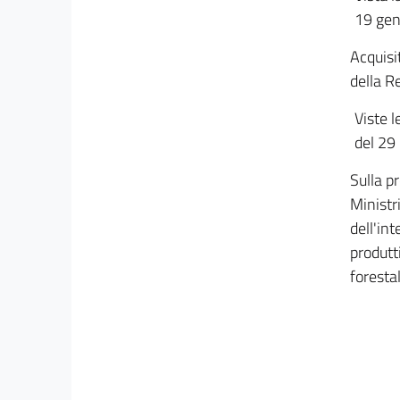
19 gen
29 undecies
29 duodecies
Acquisi
della R
29 terdecies
29 quaterdecies
Viste l
TITOLO IV
del 29
((VALUTAZIONI AMBIENTALI INTERREGIONALI
E TRANSFRONTALIERE))
Sulla pr
30
Ministri
31
dell'int
32
produtti
forestal
32 bis
((TITOLO V
NORME TRANSITORIE E FINALI))
33
34