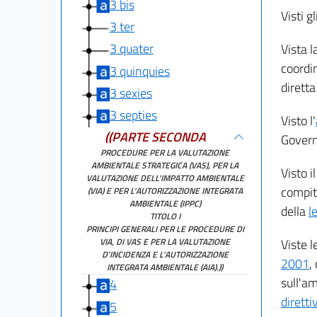
3 bis
Visti gl
3 ter
3 quater
Vista l
coordi
3 quinquies
diretta
3 sexies
3 septies
Visto l'
((PARTE SECONDA
Govern
PROCEDURE PER LA VALUTAZIONE
AMBIENTALE STRATEGICA (VAS), PER LA
Visto i
VALUTAZIONE DELL'IMPATTO AMBIENTALE
compiti
(VIA) E PER L'AUTORIZZAZIONE INTEGRATA
AMBIENTALE (IPPC)
della
l
TITOLO I
PRINCIPI GENERALI PER LE PROCEDURE DI
Viste l
VIA, DI VAS E PER LA VALUTAZIONE
D'INCIDENZA E L'AUTORIZZAZIONE
2001
,
INTEGRATA AMBIENTALE (AIA).))
sull'a
4
dirett
5