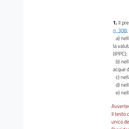
35
36
37
1.
Il pr
38
n. 308
,
39
a) nel
la valu
40
(IPPC);
41
b) nel
42
acque d
43
c) nel
44
d) nel
45
e) nel
46
Avverte
47
Il testo
48
unico de
49