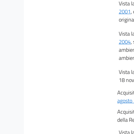
Vista l
27 bis
2001
,
27 ter
origina
28
Vista l
29
2004
,
((TITOLO III-BIS
ambient
L'AUTORIZZAZIONE INTEGRATA AMBIENTALE))
ambien
29 bis
29 ter
Vista l
29 quater
18 no
29 quinquies
Acquisit
29 sexies
agosto 
29 septies
Acquisi
29 octies
della R
29 novies
Vista l
29 decies