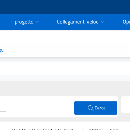
Il progetto
Collegamenti veloci
Op
rtale della legge vigent
qui
Cerca