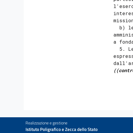
l'eser
intere
missio
  b) l
ammini
a fonda
  5. L
espres
((contr
Realizzazione e gestione
Istituto Poligrafico e Zecca dello Stato