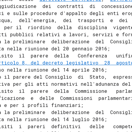
ggiudicazione  dei  contratti  di  concessione
ci e sulle procedure d'appalto degli enti erog
cqua,  dell'energia,  dei  trasporti  e  dei  
' per il  riordino  della  disciplina  vigente
tti pubblici relativi a lavori, servizi e forn
a la preliminare  deliberazione  del  Consigli
ta nella riunione del 20 gennaio 2016; 

isito  il  parere  della   Conferenza   unific
rticolo 8, del decreto legislativo  28  agost
so nella riunione del 14 aprile 2016; 

o il parere del Consiglio  di  Stato,  espress
tiva per gli atti normativi nell'adunanza del 
isito  il  parere  della  Commissione   parlam
ficazione  e  delle  Commissioni  parlamentari
a e per i profili finanziari; 

a la preliminare  deliberazione  del  Consigli
ta nella riunione del 14 luglio 2016; 

isiti  i  pareri  definitivi   delle   compete