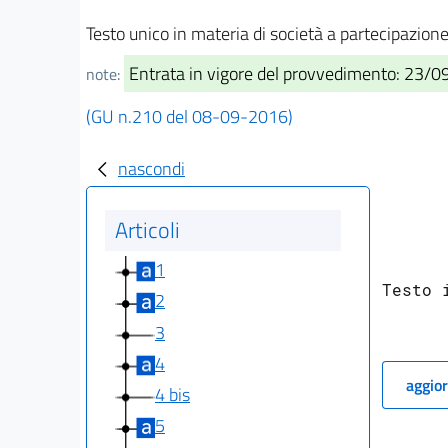
Testo unico in materia di società a partecipazio
Entrata in vigore del provvedimento: 23/
note:
(GU n.210 del 08-09-2016)
nascondi
Articoli
1
Testo 
2
3
4
aggior
4 bis
5