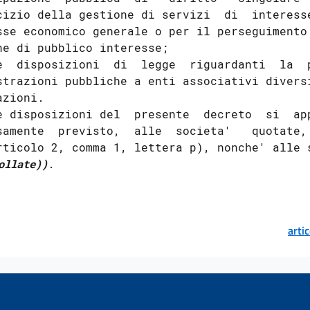
cizio della gestione di servizi  di  interesse
sse economico generale o per il perseguimento 
ne di pubblico interesse; 

e  disposizioni  di  legge  riguardanti  la  p
strazioni pubbliche a enti associativi diversi
zioni. 

e disposizioni del  presente  decreto  si  app
samente  previsto,  alle  societa'   quotate, 
ollate))
arti