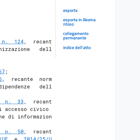
esporta
esporta in Akoma
ntoso
collegamento
permanente
 n.  124
,  recante

indice dell'atto
izzazione   delle

67
; 

5
,  recante  norme

ipendenze   delle

  n.  33
,  recante

 accesso civico e

e di informazioni

  n.  50
,  recante

/UE
  e  
2014/25/UE