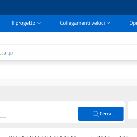
Il progetto
Collegamenti veloci
Op
rtale della legge vigent
icca
qui
Cerca