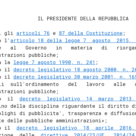
             IL PRESIDENTE DELLA REPUBBLICA 

i gli 
articoli 76
 e 
87 della Costituzione
; 

o l'
articolo 18 della legge 7  agosto  2015, 
e   al   Governo   in   materia   di   riorgan
strazioni pubbliche; 

a la 
legge 7 agosto 1990, n. 241
; 

o il 
decreto legislativo 18 agosto 2000, n. 2
o il 
decreto legislativo 30 marzo 2001, n. 16
li  sull'ordinamento   del   lavoro   alle   d
strazioni pubbliche; 

o  il  
decreto  legislativo  14  marzo  2013,
ino della disciplina riguardante il diritto di
blighi di pubblicita', trasparenza e diffusion
te delle pubbliche amministrazioni»; 

o il  
decreto  legislativo  18  aprile  2016,
zione  delle  
direttive  2014/23/UE
,  
2014/24