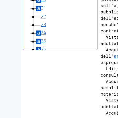
sull'a
21
pubbli
22
dell'a
23
nonche
contra
24
  Vist
25
adotta
26
  Acqu
dell'
a
27
espres
28
  Udit
consul
Allegati
  Acqu
sempli
Allegato A
materi
Allegato A
  Vist
adotta
  Acqu