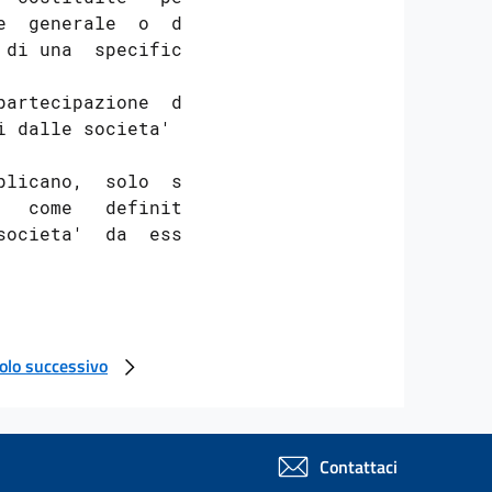
  generale  o  di

di una  specifica

artecipazione  di

 dalle societa' e

licano,  solo  se

  come   definite

colo successivo
Contattaci