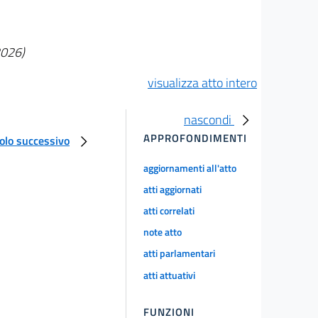
2026)
visualizza atto intero
nascondi
APPROFONDIMENTI
colo successivo
aggiornamenti all'atto
atti aggiornati
atti correlati
note atto
atti parlamentari
atti attuativi
FUNZIONI