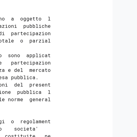
o  a  oggetto  la

zioni  pubbliche,

i  partecipazioni

tale  o  parziale

  sono  applicate

   partecipazioni

a e del  mercato,

sa pubblica. 

ni  del  presente

one  pubblica  le

le norme  generali

i  o  regolamenti

    societa'    a

 costituite   per
