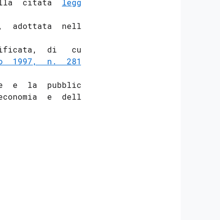
lla  citata  
legge

  adottata  nella

ficata,  di   cui

o  1997,  n.  281
,

  e  la  pubblica

conomia  e  delle
