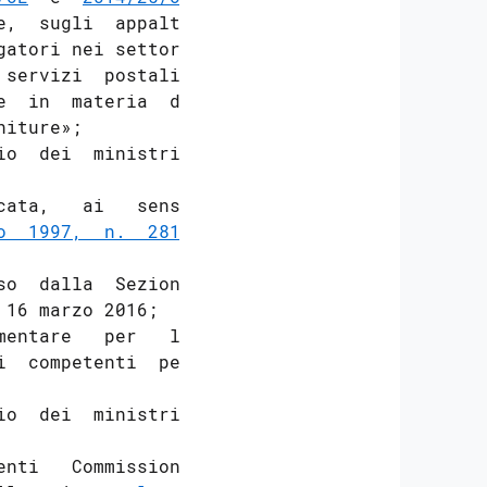
,  sugli  appalti

atori nei settori

servizi  postali,

  in  materia  di

iture»; 

o  dei  ministri,

ata,   ai   sensi

o  1997,  n.  281
,

o  dalla  Sezione

16 marzo 2016; 

entare   per   la

  competenti  per

o  dei  ministri,

nti   Commissioni
