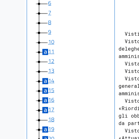
6
7
      
8
9
  Vist
10
  Vist
delegh
11
ammini
12
  Vist
13
  Vist
  Vist
14
genera
15
ammini
16
  Vist
«Riord
17
gli ob
18
da par
19
  Vist
20
«Attua