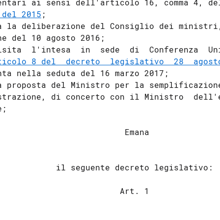
entari ai sensi dell'articolo 16, comma 4, de
 del 2015
; 

a la deliberazione del Consiglio dei ministri,
ne del 10 agosto 2016; 

isita  l'intesa  in  sede  di  Conferenza  Uni
ticolo 8 del  decreto  legislativo  28  agost
nta nella seduta del 16 marzo 2017; 

a proposta del Ministro per la semplificazione
strazione, di concerto con il Ministro  dell'e
; 

                          Emana 

            il seguente decreto legislativo: 

                         Art. 1 
