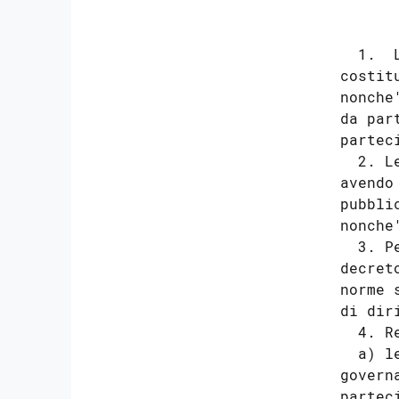
      
  1.  
costit
nonche
da par
partec
  2. L
avendo
pubbli
nonche
  3. P
decret
norme 
di dir
  4. R
  a) l
govern
partec