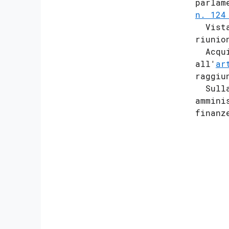
parlam
n. 124
  Vist
riunio
  Acqu
all'
ar
raggiu
  Sull
ammini
finanze
      
      
      