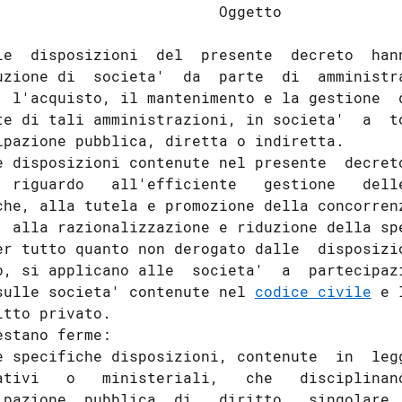
                         Oggetto 

Le  disposizioni  del  presente  decreto  hann
uzione di  societa'  da  parte  di  amministra
' l'acquisto, il mantenimento e la gestione  d
te di tali amministrazioni, in societa'  a  to
ipazione pubblica, diretta o indiretta. 

e disposizioni contenute nel presente  decreto
  riguardo   all'efficiente   gestione   delle
che, alla tutela e promozione della concorrenz
' alla razionalizzazione e riduzione della spe
er tutto quanto non derogato dalle  disposizio
o, si applicano alle  societa'  a  partecipazi
sulle societa' contenute nel 
codice civile
 e 
itto privato. 

estano ferme: 

e specifiche disposizioni, contenute  in  legg
ativi   o   ministeriali,   che   disciplinano
ipazione  pubblica  di   diritto   singolare  