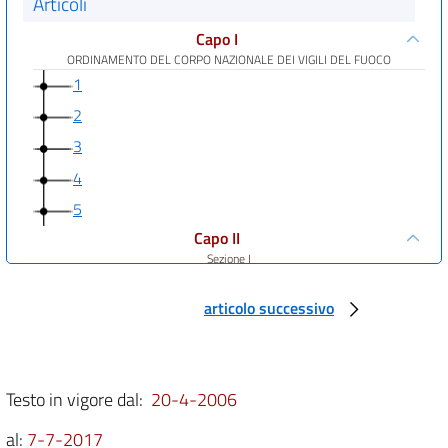
Articoli
Capo I
ORDINAMENTO DEL CORPO NAZIONALE DEI VIGILI DEL FUOCO
1
2
3
4
5
Capo II
Sezione I
Personale
6
articolo successivo
7
Sezione II
Personale volontario
Testo in vigore dal:
20-4-2006
8
9
al:
7-7-2017