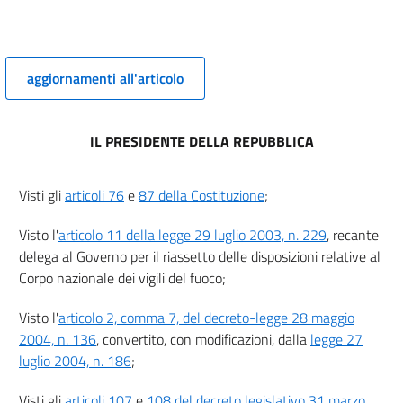
10
11
12
aggiornamenti all'articolo
Capo III
PREVENZIONE INCENDI
IL PRESIDENTE DELLA REPUBBLICA
13
14
Visti gli
articoli 76
e
87 della Costituzione
;
15
16
Visto l'
articolo 11 della legge 29 luglio 2003, n. 229
, recante
17
delega al Governo per il riassetto delle disposizioni relative al
Corpo nazionale dei vigili del fuoco;
18
19
Visto l'
articolo 2, comma 7, del decreto-legge 28 maggio
20
2004, n. 136
, convertito, con modificazioni, dalla
legge 27
luglio 2004, n. 186
;
21
22
Visti gli
articoli 107
e
108 del decreto legislativo 31 marzo