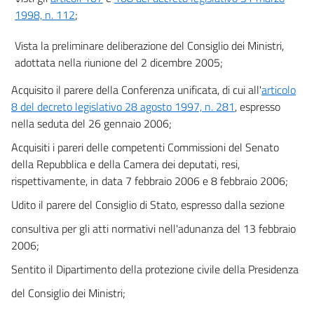
1998, n. 112
;
23
Capo IV
Vista la preliminare deliberazione del Consiglio dei Ministri,
SOCCORSO PUBBLICO
adottata nella riunione del 2 dicembre 2005;
24
25
Acquisito il parere della Conferenza unificata, di cui all'
articolo
8 del decreto legislativo 28 agosto 1997, n. 281
, espresso
26
nella seduta del 26 gennaio 2006;
Capo V
Acquisiti i pareri delle competenti Commissioni del Senato
DISPOSIZIONI IN MATERIA DI AMMINISTRAZIONE E CONTABILITÀ
27
della Repubblica e della Camera dei deputati, resi,
rispettivamente, in data 7 febbraio 2006 e 8 febbraio 2006;
28
Udito il parere del Consiglio di Stato, espresso dalla sezione
Capo VI
DISPOSIZIONI FINALI E ABROGAZIONI
consultiva per gli atti normativi nell'adunanza del 13 febbraio
29
2006;
30
Sentito il Dipartimento della protezione civile della Presidenza
31
del Consiglio dei Ministri;
32