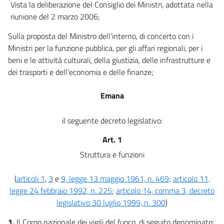
Vista la deliberazione del Consiglio dei Ministri, adottata nella
33
riunione del 2 marzo 2006;
34
Sulla proposta del Ministro dell'interno, di concerto con i
35
Ministri per la funzione pubblica, per gli affari regionali, per i
36
beni e le attività culturali, della giustizia, delle infrastrutture e
dei trasporti e dell'economia e delle finanze;
Emana
il seguente decreto legislativo:
Art. 1
Struttura e funzioni
(
articoli 1
,
3
e
9, legge 13 maggio 1961, n. 469
;
articolo 11,
legge 24 febbraio 1992, n. 225
;
articolo 14, comma 3, decreto
legislativo 30 luglio 1999, n. 300
)
1.
Il Corpo nazionale dei vigili del fuoco, di seguito denominato: