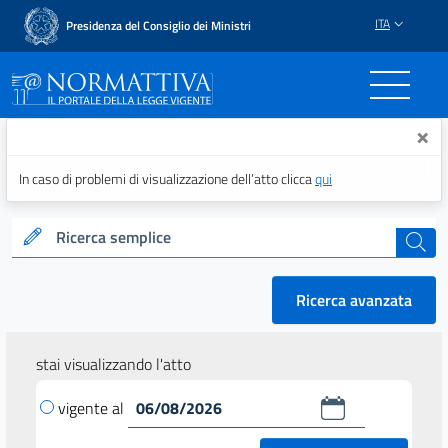
ITA
Presidenza del Consiglio dei Ministri
Normattiva - Il portale del
×
In caso di problemi di visualizzazione dell’atto clicca
qui
Ricerca semplice
cerca
Ricerca avanzata
stai visualizzando l'atto
vigente al