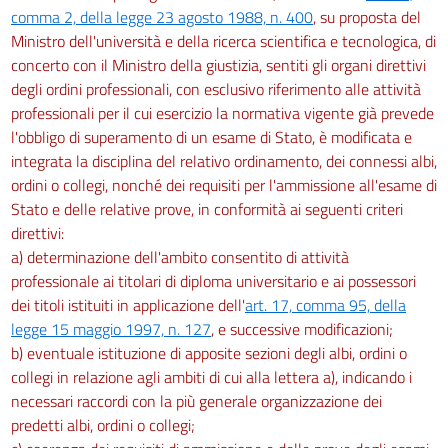
53
comma 2, della legge 23 agosto 1988, n. 400
, su proposta del
Ministro dell'università e della ricerca scientifica e tecnologica, di
54
concerto con il Ministro della giustizia, sentiti gli organi direttivi
Capo XI
degli ordini professionali, con esclusivo riferimento alle attività
55
professionali per il cui esercizio la normativa vigente già prevede
l'obbligo di superamento di un esame di Stato, è modificata e
Allegati
integrata la disciplina del relativo ordinamento, dei connessi albi,
ordini o collegi, nonché dei requisiti per l'ammissione all'esame di
Tabella A
Stato e delle relative prove, in conformità ai seguenti criteri
Tabella A
direttivi:
a) determinazione dell'ambito consentito di attività
professionale ai titolari di diploma universitario e ai possessori
dei titoli istituiti in applicazione dell'
art. 17, comma 95, della
legge 15 maggio 1997, n. 127
, e successive modificazioni;
b) eventuale istituzione di apposite sezioni degli albi, ordini o
collegi in relazione agli ambiti di cui alla lettera a), indicando i
necessari raccordi con la più generale organizzazione dei
predetti albi, ordini o collegi;