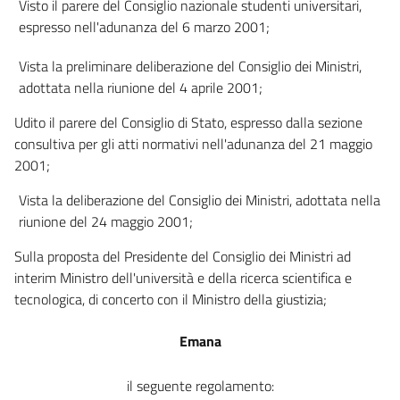
Visto il parere del Consiglio nazionale studenti universitari,
Capo IV
espresso nell'adunanza del 6 marzo 2001;
Professione di assistente sociale
20
Vista la preliminare deliberazione del Consiglio dei Ministri,
adottata nella riunione del 4 aprile 2001;
21
22
Udito il parere del Consiglio di Stato, espresso dalla sezione
consultiva per gli atti normativi nell'adunanza del 21 maggio
23
2001;
24
Vista la deliberazione del Consiglio dei Ministri, adottata nella
Capo V
riunione del 24 maggio 2001;
Professione di attuario
25
Sulla proposta del Presidente del Consiglio dei Ministri ad
26
interim Ministro dell'università e della ricerca scientifica e
27
tecnologica, di concerto con il Ministro della giustizia;
28
Emana
29
Capo VI
il seguente regolamento:
Professione di biologo