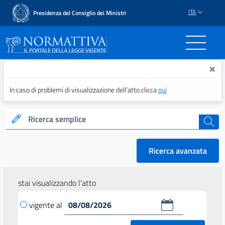
ITA
Presidenza del Consiglio dei Ministri
Normattiva - Il portale del
×
In caso di problemi di visualizzazione dell’atto clicca
qui
Ricerca semplice
cerca
Ricerca avanzata
stai visualizzando l'atto
vigente al