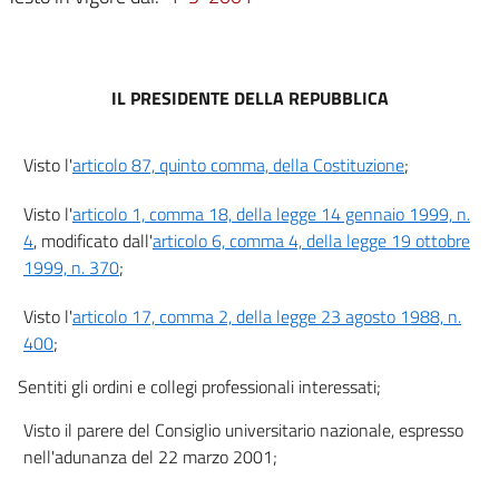
9
Capo II
Professione di dottore agronomo
e dottore forestale
IL PRESIDENTE DELLA REPUBBLICA
10
11
Visto l'
articolo 87, quinto comma, della Costituzione
;
12
Visto l'
articolo 1, comma 18, della legge 14 gennaio 1999, n.
13
4
, modificato dall'
articolo 6, comma 4, della legge 19 ottobre
14
1999, n. 370
;
Capo III
Professione di architetto, pianificatore
Visto l'
articolo 17, comma 2, della legge 23 agosto 1988, n.
paesaggista e conservatore
400
;
15
Sentiti gli ordini e collegi professionali interessati;
16
17
Visto il parere del Consiglio universitario nazionale, espresso
nell'adunanza del 22 marzo 2001;
18
19