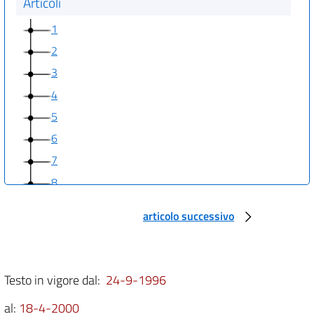
Articoli
1
2
3
4
5
6
7
8
9
articolo successivo
10
11
12
Testo in vigore dal:
24-9-1996
13
al:
18-4-2000
14