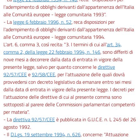
l'adempimento di obblighi derivanti dall'appartenenza dell'Italia
alle Comunità europee - legge comunitaria 1993".
- La
legge 6 febbraio 1996, n. 52
, reca disposizioni per
l'adempimento di obblighi derivanti dall'appartenenza dell'Italia
alle Comunità europee - legge comunitaria 1994.
L'art. 6, comma 3, così recita: "3. I termini di cui all'
art. 34,
comma 2, della legge 22 febbraio 1994, n. 146
, sono differiti di
nove mesi a decorrere dalla data di entrata in vigore della
presente legge, salvo per quanto concerne le
direttive
92/57/CEE
e
92/58/CEE
, per l'attuazione delle quali dovrà
provvedersi con decreto legislativo da emanare entro sei mesi
dalla data di entrata in vigore della presente legge. I decreti per
l'attuazione delle direttive di cui al presente comma sono
sottoposti al parere delle Commissioni parlamentari competenti
per materia".
- La
direttiva 92/57/CEE
è pubblicata in G.U.C.E. n. L 245 del 26
agosto 1992.
- Il
D.Lgs. 19 settembre 1994, n. 626
, concerne: "Attuazione