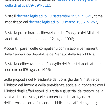
Allegato I
della direttiva 89/391/CEE)
;
Allegato II
Visto il
decreto legislativo 19 settembre 1994, n. 626
, come
Allegato II
modificato dal
decreto legislativo 19 marzo 1996, n. 242
;
Allegato III
Vista la preliminare deliberazione del Consiglio dei Ministri,
Allegato III
adottata nella riunione del 12 luglio 1996;
Allegato IV
Acquisiti i pareri delle competenti commissioni permanenti
Allegato IV
della Camera dei deputati e del Senato della Repubblica.
Allegato V
Vista la deliberazione del Consiglio dei Ministri, adottata nella
Allegato V
riunione dell'8 agosto 1996;
Sulla proposta del Presidente del Consiglio dei Ministri e del
Ministro del lavoro e della previdenza sociale, di concerto con i
Ministri degli affari esteri, di grazia e giustizia, del tesoro, della
sanità, dell'industria, del commercio e dell'artigianato,
dell'interno e per la funzione pubblica e gli affari regionali;