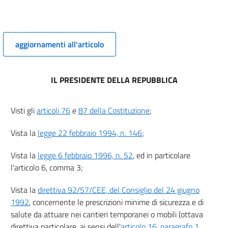
15
16
aggiornamenti all'articolo
17
18
19
IL PRESIDENTE DELLA REPUBBLICA
20
Visti gli
articoli 76
e
87 della Costituzione
;
21
22
Vista la
legge 22 febbraio 1994, n. 146
;
23
Vista la
legge 6 febbraio 1996, n. 52
, ed in particolare
24
l'articolo 6, comma 3;
25
Vista la
direttiva 92/57/CEE, del Consiglio del 24 giugno
Allegati
1992
, concernente le prescrizioni minime di sicurezza e di
salute da attuare nei cantieri temporanei o mobili (ottava
Allegato I
direttiva particolare, ai sensi dell'
articolo 16, paragrafo 1,