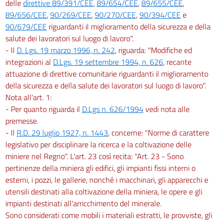
delle
direttive 89/391/CEE
,
89/654/CEE
,
89/655/CEE
,
89/656/CEE
,
90/269/CEE
,
90/270/CEE
,
90/394/CEE
e
90/679/CEE
riguardanti il miglioramento della sicurezza e della
salute dei lavoratori sul luogo di lavoro".
- Il
D. Lgs. 19 marzo 1996, n. 242
, riguarda: "Modifiche ed
integrazioni al
D.Lgs. 19 settembre 1994, n. 626
, recante
attuazione di direttive comunitarie riguardanti il miglioramento
della sicurezza e della salute dei lavoratori sul luogo di lavoro".
Nota all'art. 1:
- Per quanto riguarda il
D.Lgs n. 626/1994
vedi nota alle
premesse.
- Il
R.D. 29 luglio 1927, n. 1443
, concerne: "Norme di carattere
legislativo per disciplinare la ricerca e la coltivazione delle
miniere nel Regno". L'art. 23 così recita: "Art. 23 - Sono
pertinenze della miniera gli edifici, gli impianti fissi interni o
esterni, i pozzi, le gallerie, nonché i macchinari, gli apparecchi e
utensili destinati alla coltivazione della miniera, le opere e gli
impianti destinati all'arricchimento del minerale.
Sono considerati come mobili i materiali estratti, le provviste, gli