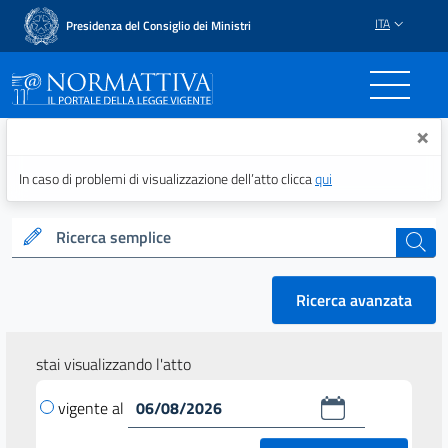
ITA
Presidenza del Consiglio dei Ministri
Normattiva - Il portale del
×
In caso di problemi di visualizzazione dell’atto clicca
qui
Ricerca semplice
cerca
Ricerca avanzata
stai visualizzando l'atto
vigente al