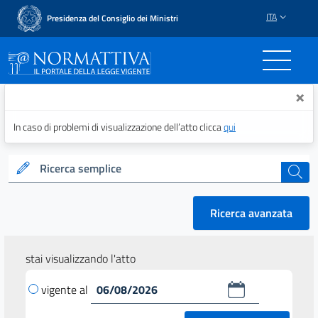
ITA
Presidenza del Consiglio dei Ministri
Normattiva - Il portale del
×
In caso di problemi di visualizzazione dell’atto clicca
qui
Ricerca semplice
cerca
Ricerca avanzata
stai visualizzando l'atto
vigente al