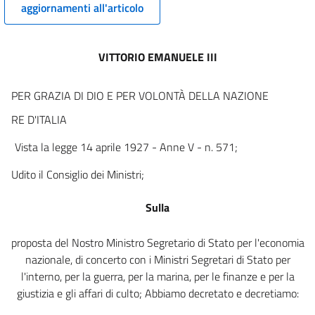
12
aggiornamenti all'articolo
13
Capitolo II. - Concessioni minerarie.
VITTORIO EMANUELE III
14
15
PER GRAZIA DI DIO E PER VOLONTÀ DELLA NAZIONE
16
RE D'ITALIA
17
Vista la legge 14 aprile 1927 - Anne V - n. 571;
18
Udito il Consiglio dei Ministri;
19
20
Sulla
Capitolo III. - Esercizio della concessione.
21
proposta del Nostro Ministro Segretario di Stato per l'economia
22
nazionale, di concerto con i Ministri Segretari di Stato per
l'interno, per la guerra, per la marina, per le finanze e per la
23
giustizia e gli affari di culto; Abbiamo decretato e decretiamo:
24