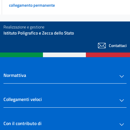
collegamento permanente
b) Rinuncia.
38
39
Realizzazione e gestione
c) Decadenza.
Istituto Poligrafico e Zecca dello Stato
40
Contattaci
41
Disposizioni comuni alla rinuncia e alla decadenza.
42
43
Normattiva
44
TITOLO III.
Cave.
Collegamenti veloci
45
TITOLO IV.
Rapporti di vicinanza e consorzi minerari.
Con il contributo di
46