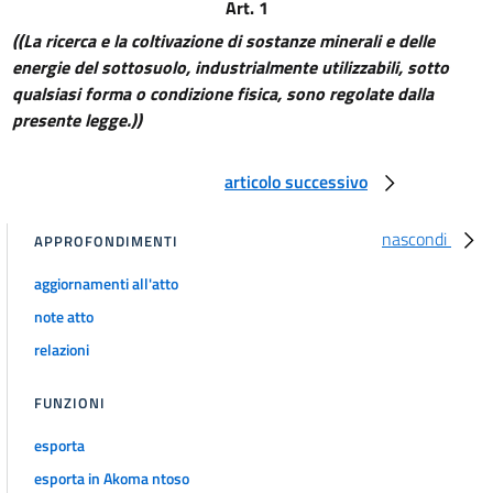
Art. 1
25
((La ricerca e la coltivazione di sostanze minerali e delle
26
energie del sottosuolo, industrialmente utilizzabili, sotto
27
qualsiasi forma o condizione fisica, sono regolate dalla
28
presente legge.))
29
articolo successivo
30
31
nascondi
APPROFONDIMENTI
32
aggiornamenti all'atto
Capitolo IV. - Cessazione della concessione.
33
note atto
a) Scadenza del termine.
relazioni
34
FUNZIONI
35
esporta
36
esporta in Akoma ntoso
37