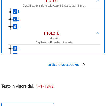
TITOLO I.
Classificazione delle coltivazioni di sostanze minerali.
1
2
3
TITOLO II.
Miniere.
Capitolo I. - Ricerche minerarie.
4
5
6
articolo successivo
7
8
9
Testo in vigore dal:
1-1-1942
10
11