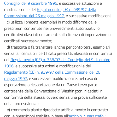
Consiglio, del 9 dicembre 1996
, e successive attuazioni e
modificazioni e del
Regolamento (CE) n. 939/97 della
Commissione, del 26 maggio 1997
, e successive modificazioni;
c) utilizza i predetti esemplari in modo difforme dalle
prescrizioni contenute nei provvedimenti autorizzativi o
certificativi rilasciati unitamente alla licenza di importazione o
certificati successivamente;
d) trasporta o fa transitare, anche per conto terzi, esemplari
senza la licenza o il certificato prescritti, rilasciati in conformità
del
Regolamento (CE) n. 338/97 del Consiglio, del 9 dicembre
1996
, e successive attuazioni e modificazioni e del
Regolamento (CE) n. 939/97 della Commissione, del 26
maggio 1997
, e successive modificazioni e, nel caso di
esportazione o riesportazione da un Paese terzo parte
contraente della Convenzione di Washington, rilasciati in
conformità della stessa, ovvero senza una prova sufficiente
della loro esistenza;
e) commercia piante riprodotte artificialmente in contrasto
con le prescrizioni stabilite in base all'
articolo 7, paragrafo 1,