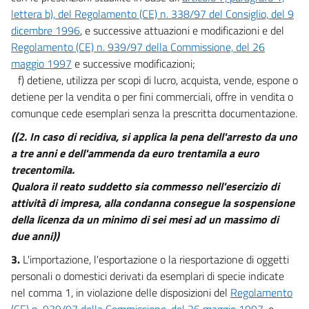
lettera b), del Regolamento (CE) n. 338/97 del Consiglio, del 9
dicembre 1996
, e successive attuazioni e modificazioni e del
Regolamento (CE) n. 939/97 della Commissione, del 26
maggio 1997
e successive modificazioni;
f) detiene, utilizza per scopi di lucro, acquista, vende, espone o
detiene per la vendita o per fini commerciali, offre in vendita o
comunque cede esemplari senza la prescritta documentazione.
((2. In caso di recidiva, si applica la pena dell'arresto da uno
a tre anni e dell'ammenda da euro trentamila a euro
trecentomila.
Qualora il reato suddetto sia commesso nell'esercizio di
attività di impresa, alla condanna consegue la sospensione
della licenza da un minimo di sei mesi ad un massimo di
due anni))
3.
L'importazione, l'esportazione o la riesportazione di oggetti
personali o domestici derivati da esemplari di specie indicate
nel comma 1, in violazione delle disposizioni del
Regolamento
(CE) n. 939/97 della Commissione, del 26 maggio 1997
, e