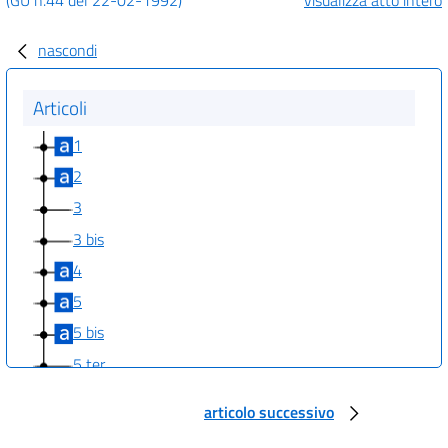
nascondi
Articoli
1
2
3
3 bis
4
5
5 bis
5 ter
6
articolo successivo
7