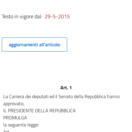
8
8 bis
Testo in vigore dal:
29-5-2015
8 ter
8 quater
8 quinquies
aggiornamenti all'articolo
8 sexies
Art. 1
La Camera dei deputati ed il Senato della Repubblica hanno
approvato;
IL PRESIDENTE DELLA REPUBBLICA
PROMULGA
la seguente legge:
Art