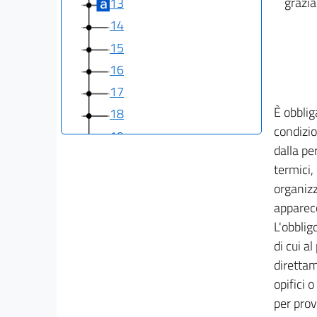
grazia 
13
14
15
16
17
È obblig
18
condizio
19
dalla pe
20
termici,
21
organizz
22
apparecc
23
L'obblig
di cui a
24
direttam
25
opifici 
26
per prov
27