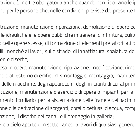
razione è inoltre obbligatoria anche quando non ricorrano le i
ti per le persone che, nelle condizioni previste dal presente 
:
struzione, manutenzione, riparazione, demolizione di opere ed
, le idrauliche e le opere pubbliche in genere; di rifinitura, pul
o delle opere stesse, di formazione di elementi prefabbricati p
ili, nonché ai lavori, sulle strade, di innaffiatura, spalatura d
eri e diserbo;
ssa in opera, manutenzione, riparazione, modificazione, rimo
rno o all'esterno di edifici, di smontaggio, montaggio, manute
 delle macchine, degli apparecchi, degli impianti di cui al p
ecuzione, manutenzione o esercizio di opere o impianti per la b
mento fondiario, per la sistemazione delle frane e dei bacini 
one o la derivazione di sorgenti, corsi o deflussi d'acqua, comp
ione, il diserbo dei canali e il drenaggio in galleria;
avo a cielo aperto o in sotterraneo; a lavori di qualsiasi genere