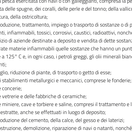
a pesca esercitata con navi o con galleggianti, compresa la
a delle spugne, dei coralli, delle perle e del tonno; della vallic
tura, della ostricoltura;
roduzione, trattamento, impiego o trasporto di sostanze o di p
i, infiammabili, tossici, corrosivi, caustici, radioattivi, nonché
cizio di aziende destinate a deposito e vendita di dette sostan
ate materie infiammabili quelle sostanze che hanno un punt
 a 125° C e, in ogni caso, i petroli greggi, gli olii minerali bianc
nti;
glio, riduzione di piante, di trasporto o getto di esse;
i stabilimenti metallurgici e meccanici, comprese le fonderie;
e concerie;
e vetrerie e delle fabbriche di ceramiche;
e miniere, cave e torbiere e saline, compresi il trattamento e 
estratte, anche se effettuati in luogo di deposito;
roduzione del cemento, della calce, del gesso e dei laterizi;
ostruzione, demolizione, riparazione di navi o natanti, nonché