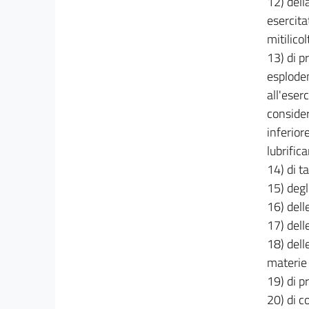
12) dell
56
esercitat
57
mitilicol
58
13) di p
59
esplodent
60
all'eser
61
consider
inferiore
62
lubrifica
63
14) di ta
64
15) degl
65
16) dell
Capo V
17) dell
Prestazioni
18) dell
66
materie 
67
19) di p
68
20) di c