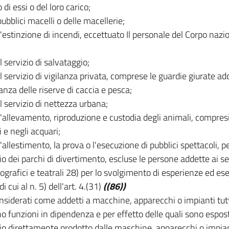
 di essi o del loro carico;
pubblici macelli o delle macellerie;
l'estinzione di incendi, eccettuato Il personale del Corpo nazion
l servizio di salvataggio;
il servizio di vigilanza privata, comprese le guardie giurate ad
anza delle riserve di caccia e pesca;
il servizio di nettezza urbana;
l'allevamento, riproduzione e custodia degli animali, compresi i
i e negli acquari;
l'allestimento, la prova o l'esecuzione di pubblici spettacoli, p
zio dei parchi di divertimento, escluse le persone addette ai serv
grafici e teatrali 28) per lo svolgimento di esperienze ed ese
di cui al n. 5) dell'art. 4.(31)
((86))
siderati come addetti a macchine, apparecchi o impianti tutt
 funzioni in dipendenza e per effetto delle quali sono esposti
io direttamente prodotto dalle maschine, apparecchi o impian