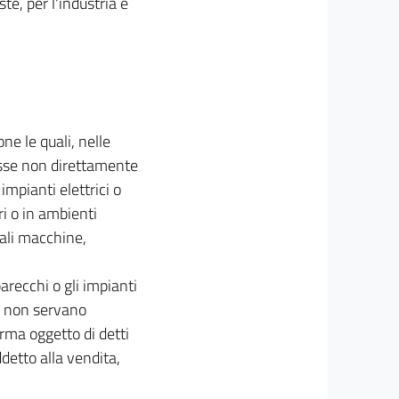
este, per l'industria e
one le quali, nelle
osse non direttamente
mpianti elettrici o
i o in ambienti
tali macchine,
arecchi o gli impianti
o non servano
orma oggetto di detti
detto alla vendita,