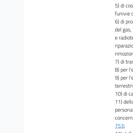
42
5) di co
funivie o
43
6) di pr
44
del gas,
45
e radiot
46
riparazi
47
rimozion
48
7) di tr
49
8) per l
9) per l'
50
terrestr
51
10) di c
52
11) dell
53
personale
54
concern
55
753
;