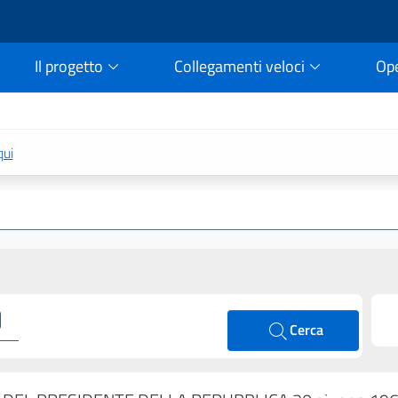
Il progetto
Collegamenti veloci
Op
rtale della legge vigent
qui
Cerca