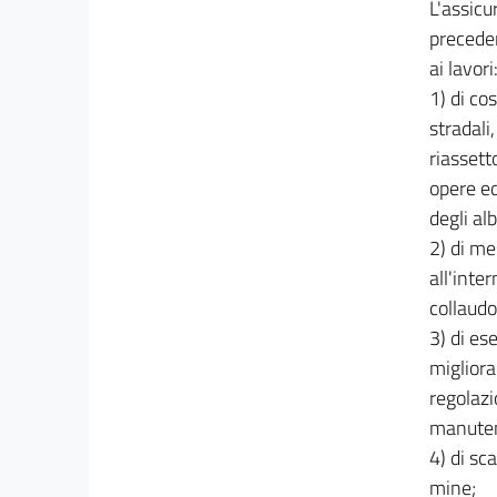
L'assicu
28
preceden
29
ai lavori
30
1) di co
stradali
31
riassett
32
opere ed
33
degli alb
34
2) di me
35
all'inte
36
collaudo
3) di es
37
migliora
38
regolazi
39
manutenz
40
4) di sc
41
mine;