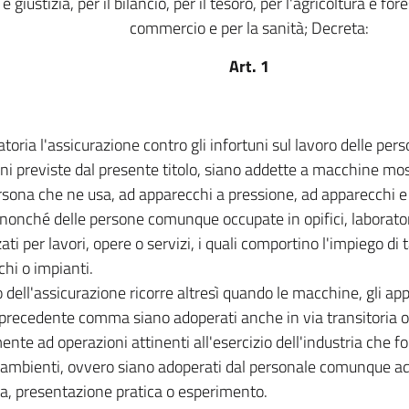
e giustizia, per il bilancio, per il tesoro, per l'agricoltura e for
commercio e per la sanità; Decreta:
Art. 1
atoria l'assicurazione contro gli infortuni sul lavoro delle pers
ni previste dal presente titolo, siano addette a macchine m
rsona che ne usa, ad apparecchi a pressione, ad apparecchi e i
 nonché delle persone comunque occupate in opifici, laborator
ati per lavori, opere o servizi, i quali comportino l'impiego di 
hi o impianti.
o dell'assicurazione ricorre altresì quando le macchine, gli app
l precedente comma siano adoperati anche in via transitoria 
ente ad operazioni attinenti all'esercizio dell'industria che f
o ambienti, ovvero siano adoperati dal personale comunque ad
a, presentazione pratica o esperimento.