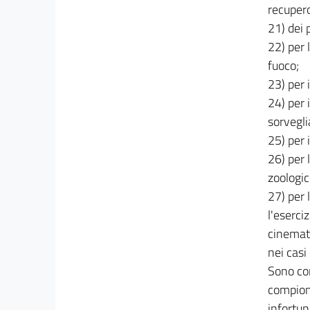
69
recupero
70
21) dei 
22) per 
71
fuoco;
72
23) per i
73
24) per 
74
sorvegli
75
25) per 
76
26) per 
zoologic
77
27) per 
78
l'eserci
79
cinemato
80
nei casi 
81
Sono con
82
compiono
infortun
83