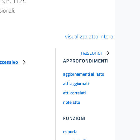
, n. 1124
sionali.
visualizza atto intero
nascondi
APPROFONDIMENTI
uccessivo
aggiornamenti all'atto
atti aggiornati
atti correlati
note atto
FUNZIONI
esporta