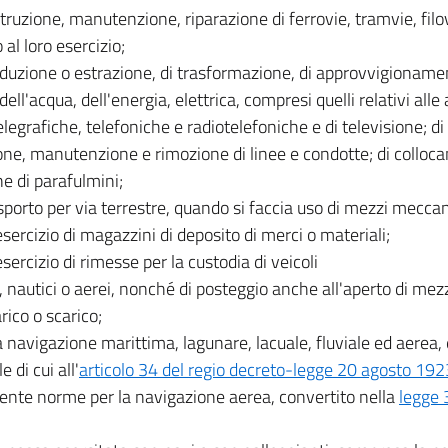
struzione, manutenzione, riparazione di ferrovie, tramvie, filov
 al loro esercizio;
oduzione o estrazione, di trasformazione, di approvvigionamen
 dell'acqua, dell'energia, elettrica, compresi quelli relativi all
elegrafiche, telefoniche e radiotelefoniche e di televisione; di
one, manutenzione e rimozione di linee e condotte; di colloc
e di parafulmini;
asporto per via terrestre, quando si faccia uso di mezzi meccan
'esercizio di magazzini di deposito di merci o materiali;
esercizio di rimesse per la custodia di veicoli
i, nautici o aerei, nonché di posteggio anche all'aperto di mez
arico o scarico;
a navigazione marittima, lagunare, lacuale, fluviale ed aerea, 
 di cui all'
articolo 34 del regio decreto-legge 20 agosto 192
ente norme per la navigazione aerea, convertito nella
legge 