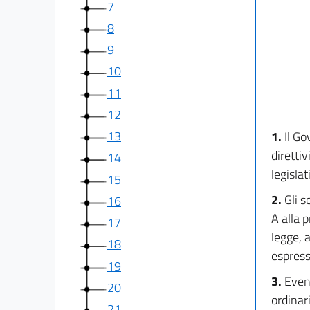
7
8
9
10
11
12
13
1.
Il Go
direttiv
14
legislat
15
2.
Gli s
16
A alla p
17
legge, 
18
espress
19
3.
Event
20
ordinar
21