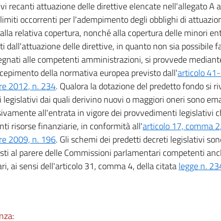
ivi recanti attuazione delle direttive elencate nell'allegato A 
 limiti occorrenti per l'adempimento degli obblighi di attuazion
 alla relativa copertura, nonché alla copertura delle minori 
i dall'attuazione delle direttive, in quanto non sia possibile f
egnati alle competenti amministrazioni, si provvede mediant
recepimento della normativa europea previsto dall'
articolo 41-
re 2012, n. 234
. Qualora la dotazione del predetto fondo si ri
ti legislativi dai quali derivino nuovi o maggiori oneri sono em
ivamente all'entrata in vigore dei provvedimenti legislativi 
ti risorse finanziarie, in conformità all'
articolo 17, comma 2,
re 2009, n. 196
. Gli schemi dei predetti decreti legislativi son
sti al parere delle Commissioni parlamentari competenti anche
ri, ai sensi dell'articolo 31, comma 4, della citata
legge n. 23
nza: