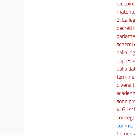
recepire
materia
3. La le
decreti 
parlamen
schemi d
dalla le
espresso
dalla da
termine 
diversi 
scadenza
sono pro
4. Gli s
consegue
comma 3
Commissi