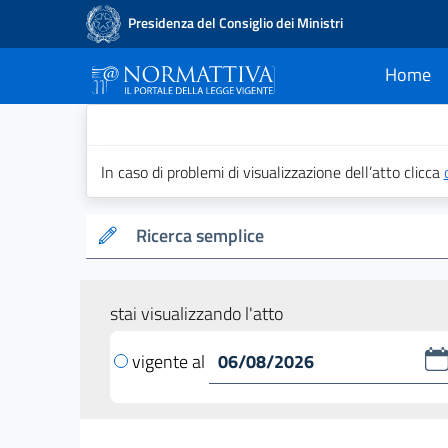
Presidenza del Consiglio dei Ministri
Home
current
Normattiva - Il po
In caso di problemi di visualizzazione dell’atto clicca
Ricerca semplice
stai visualizzando l'atto
vigente al