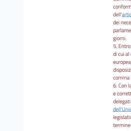
conforma
dell'
arti
dei nece
parlamen
giorni.
5. Entro
di cui al
europea,
disposiz
comma 1,
6. Con l
e corret
delegati
dell'Un
legislat
termine 