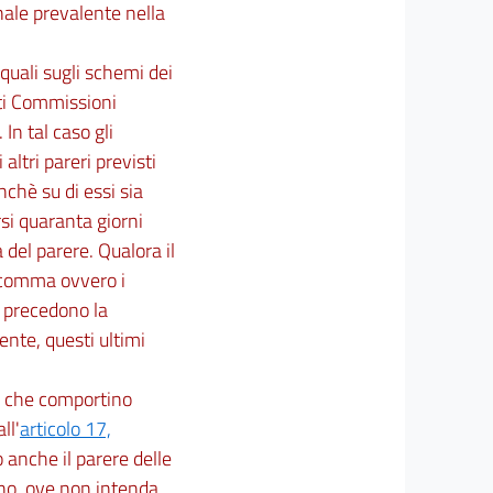
nale prevalente nella
 quali sugli schemi dei
nti Commissioni
In tal caso gli
altri pareri previsti
nchè su di essi sia
si quaranta giorni
del parere. Qualora il
e comma ovvero i
e precedono la
nte, questi ultimi
ve che comportino
ll'
articolo 17,
to anche il parere delle
rno, ove non intenda