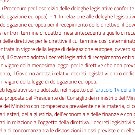
ecita:
. (Procedure per l'esercizio delle deleghe legislative conferit
 delegazione europea). - 1. In relazione alle deleghe legislativ
 delegazione europea per il recepimento delle direttive, il Gov
ivi entro il termine di quattro mesi antecedenti a quello di re
 delle direttive; per le direttive il cui termine così determinat
entrata in vigore della legge di delegazione europea, ovvero s
vi, il Governo adotta i decreti legislativi di recepimento entro
in vigore della medesima legge; per le direttive che non pre
nto, il Governo adotta i relativi decreti legislativi entro dodic
in vigore della legge di delegazione europea.
eti legislativi sono adottati, nel rispetto dell'
articolo 14 della
 su proposta del Presidente del Consiglio dei ministri o del Mini
e del Ministro con competenza prevalente nella materia, di co
ari esteri, della giustizia, dell'economia e delle finanze e con gl
ati in relazione all'oggetto della direttiva. I decreti legislati
lla di concordanza tra le disposizioni in essi previste e quelle 