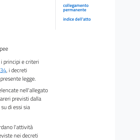
collegamento
permanente
indice dell'atto
opee
 principi e criteri
234
, i decreti
a presente legge.
 elencate nell'allegato
reri previsti dalla
su di essi sia
dano l'attività
viste nei decreti