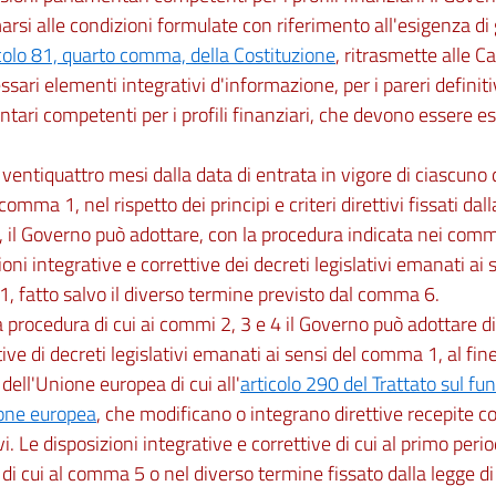
rsi alle condizioni formulate con riferimento all'esigenza di g
colo 81, quarto comma, della Costituzione
, ritrasmette alle Ca
ssari elementi integrativi d'informazione, per i pareri definit
tari competenti per i profili finanziari, che devono essere es
 ventiquattro mesi dalla data di entrata in vigore di ciascuno d
 comma 1, nel rispetto dei principi e criteri direttivi fissati da
 il Governo può adottare, con la procedura indicata nei commi
ioni integrative e correttive dei decreti legislativi emanati ai 
 fatto salvo il diverso termine previsto dal comma 6.
a procedura di cui ai commi 2, 3 e 4 il Governo può adottare d
tive di decreti legislativi emanati ai sensi del comma 1, al fine
 dell'Unione europea di cui all'
articolo 290 del Trattato sul f
ione europea
, che modificano o integrano direttive recepite co
ivi. Le disposizioni integrative e correttive di cui al primo per
di cui al comma 5 o nel diverso termine fissato dalla legge d