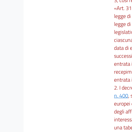
3, così r
«Art. 31
legge di
legge di
legislat
ciascuna
data di 
successi
entrata 
recepime
entrata 
2. I decr
n. 400
,
europei 
degli aff
interess
una tabe