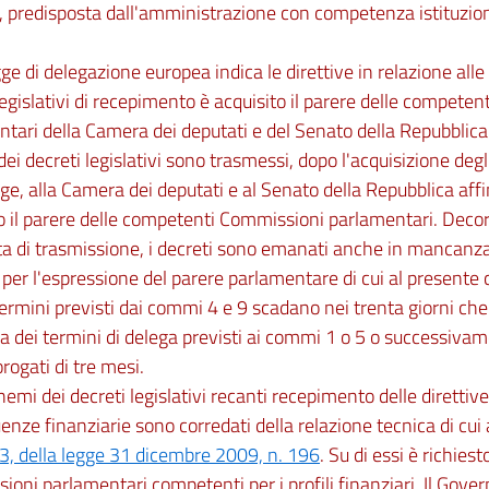
, predisposta dall'amministrazione con competenza istituzio
.
gge di delegazione europea indica le direttive in relazione alle
legislativi di recepimento è acquisito il parere delle compete
tari della Camera dei deputati e del Senato della Repubblica. 
ei decreti legislativi sono trasmessi, dopo l'acquisizione degli 
gge, alla Camera dei deputati e al Senato della Repubblica affi
 il parere delle competenti Commissioni parlamentari. Decor
ta di trasmissione, i decreti sono emanati anche in mancanza 
per l'espressione del parere parlamentare di cui al present
termini previsti dai commi 4 e 9 scadano nei trenta giorni ch
 dei termini di delega previsti ai commi 1 o 5 o successivame
rogati di tre mesi.
chemi dei decreti legislativi recanti recepimento delle diretti
nze finanziarie sono corredati della relazione tecnica di cui a
, della legge 31 dicembre 2009, n. 196
. Su di essi è richies
oni parlamentari competenti per i profili finanziari. Il Gove