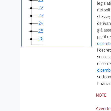
legislat
22
nei soli
23
stesse;
24
derivant
già ass
25
per il 
26
dicemb
i decre
Allegati
success
Allegato A
occorren
Allegato A
dicemb
sottopo
finanzia
NOTE
Avverte