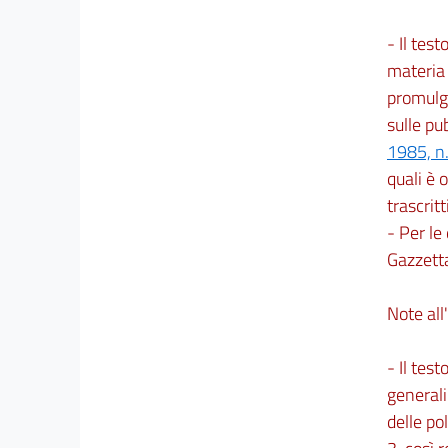
- Il tes
materia 
promulga
sulle pu
1985, n
quali è o
trascritti
- Per le
Gazzetta
Note all'
- Il test
generali
delle po