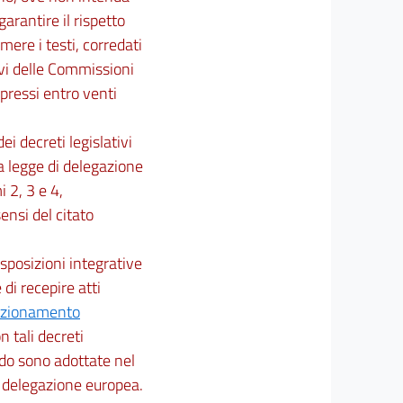
arantire il rispetto
mere i testi, corredati
ivi delle Commissioni
pressi entro venti
ei decreti legislativi
lla legge di delegazione
 2, 3 e 4,
sensi del citato
isposizioni integrative
 di recepire atti
unzionamento
n tali decreti
iodo sono adottate nel
i delegazione europea.