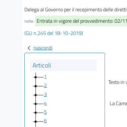
Delega al Governo per il recepimento delle dirett
Entrata in vigore del provvedimento: 02/
note:
(GU n.245 del 18-10-2019)
nascondi
Articoli
1
Testo in 
2
3
4
La Camer
5
6