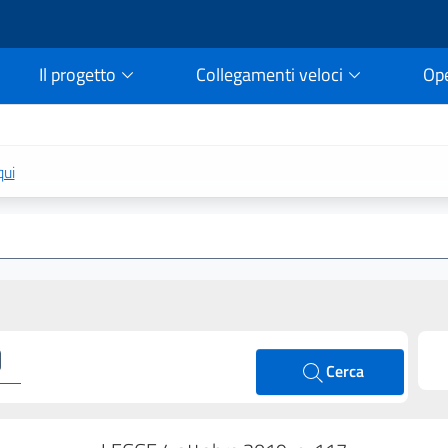
Il progetto
Collegamenti veloci
Op
rtale della legge vigent
qui
Cerca