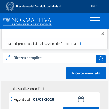
ITA
Presidenza del Consiglio dei Ministri
Normattiva - Il portale del
×
In caso di problemi di visualizzazione dell’atto clicca
qui
Ricerca semplice
cerca
Ricerca avanzata
stai visualizzando l'atto
vigente al