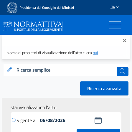
ITA
Presidenza del Consiglio dei Ministri
Normattiva - Il portale del
×
In caso di problemi di visualizzazione dell’atto clicca
qui
Ricerca semplice
cerca
Ricerca avanzata
stai visualizzando l'atto
vigente al