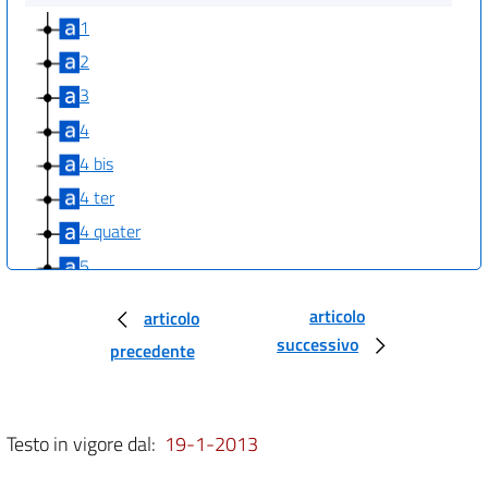
1
2
3
4
4 bis
4 ter
4 quater
5
6
articolo
articolo
6 bis
successivo
precedente
7
8
9
Testo in vigore dal:
19-1-2013
10