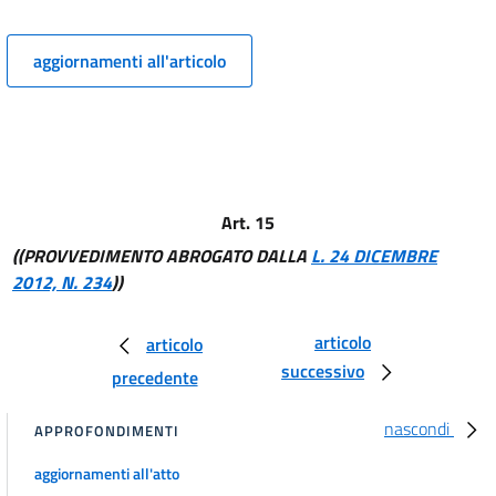
11
11 bis
aggiornamenti all'articolo
12
13
14
14 bis
Art. 15
15
((PROVVEDIMENTO ABROGATO DALLA
L. 24 DICEMBRE
15 bis
2012, N. 234
))
15 ter
16
articolo
articolo
16 bis
successivo
precedente
17
nascondi
18
APPROFONDIMENTI
19
aggiornamenti all'atto