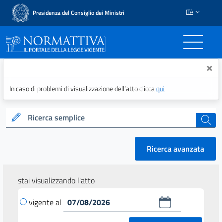
ITA
Presidenza del Consiglio dei Ministri
Normattiva - Il portale del
×
In caso di problemi di visualizzazione dell’atto clicca
qui
Ricerca semplice
cerca
Ricerca avanzata
stai visualizzando l'atto
vigente al