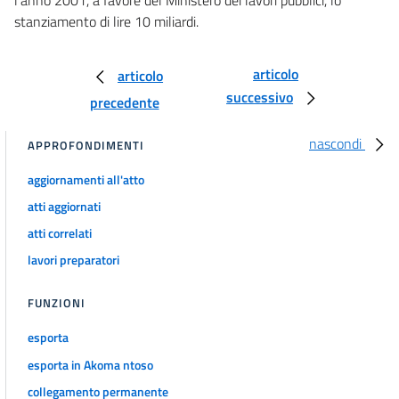
stanziamento di lire 10 miliardi.
DISPOSIZIONI IN MATERIA DI IMPOSTA SUL VALORE AGGIUNTO E
ALTRE
IMPOSTE INDIRETTE
articolo
articolo
31
successivo
precedente
32
33
nascondi
APPROFONDIMENTI
CAPO VIII
aggiornamenti all'atto
DISPOSIZIONI IN MATERIA DI RISCOSSIONE E DI GIOCHI E
atti aggiornati
ALTRE
atti correlati
DISPOSIZIONI FISCALI
34
lavori preparatori
35
FUNZIONI
36
37
esporta
esporta in Akoma ntoso
38
collegamento permanente
39