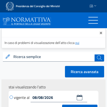
ITA
Presidenza del Consiglio dei Ministri
Normattiva - Il portale del
×
In caso di problemi di visualizzazione dell’atto clicca
qui
Ricerca semplice
cerca
Ricerca avanzata
stai visualizzando l'atto
vigente al