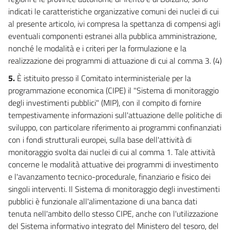
67
indicati le caratteristiche organizzative comuni dei nuclei di cui
68
al presente articolo, ivi compresa la spettanza di compensi agli
69
eventuali componenti estranei alla pubblica amministrazione,
nonché le modalità e i criteri per la formulazione e la
70
realizzazione dei programmi di attuazione di cui al comma 3. (4)
CAPO III
DISPOSIZIONI IN MATERIA DI TRATTAMENTO
5.
È istituito presso il Comitato interministeriale per la
DI FINE RAPPORTO
programmazione economica (CIPE) il "Sistema di monitoraggio
71
degli investimenti pubblici" (MIP), con il compito di fornire
CAPO IV
tempestivamente informazioni sull'attuazione delle politiche di
DISPOSIZIONI FINALI
sviluppo, con particolare riferimento ai programmi confinanziati
72
con i fondi strutturali europei, sulla base dell'attività di
monitoraggio svolta dai nuclei di cui al comma 1. Tale attività
concerne le modalità attuative dei programmi di investimento
e l'avanzamento tecnico-procedurale, finanziario e fisico dei
singoli interventi. Il Sistema di monitoraggio degli investimenti
pubblici è funzionale all'alimentazione di una banca dati
tenuta nell'ambito dello stesso CIPE, anche con l'utilizzazione
del Sistema informativo integrato del Ministero del tesoro, del