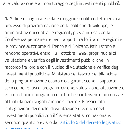
26
alla valutazione e al monitoraggio degli investimenti pubblici).
27
1.
Al fine di migliorare e dare maggiore qualità ed efficienza al
28
processo di programmazione delle politiche di sviluppo, le
29
amministrazioni centrali e regionali, previa intesa con la
30
Conferenza permanente per i rapporti tra lo Stato, le regioni e
le province autonome di Trento e di Bolzano, istituiscono e
31
rendono operativi, entro il 31 ottobre 1999, propri nuclei di
32
valutazione e verifica degli investimenti pubblici che, in
33
raccordo fra loro e con il Nucleo di valutazione e verifica degli
investimenti pubblici del Ministero del tesoro, del bilancio e
34
della programmazione economica, garantiscono il supporto
35
tecnico nelle fasi di programmazione, valutazione, attuazione e
36
verifica di piani, programmi e politiche di intervento promossi e
37
attuati da ogni singola amministrazione. È assicurata
l'integrazione dei nuclei di valutazione e verifica degli
38
investimenti pubblici con il Sistema statistico nazionale,
39
secondo quanto previsto dall'
articolo 6 del decreto legislativo
40
31 marzo 1998, n. 112
.