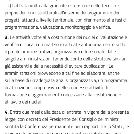
53
c) l'attività volta alla graduale estensione delle tecniche
proprie dei fondi strutturali all'insieme dei programmi e dei
54
progetti attuati a livello territoriale, con riferimento alle fasi di
55
programmazione, valutazione, monitoraggio e verifica.
56
3.
Le attività volte alla costituzione dei nuclei di valutazione e
57
verifica di cui al comma I sono attuate autonomamente sotto
58
il profilo amministrativo, organizzativo e funzionale dalle
singole amministrazioni tenendo conto delle strutture similari
59
già esistenti e della necessità di evitare duplicazioni. Le
60
amministrazioni provvedono a tal fine ad elaborare, anche
61
sulla base di un'adeguata analisi organizzativa, un programma
di attuazione comprensivo delle connesse attività di
62
formazione e aggiornamento necessarie alla costituzione e
63
all'avvio dei nuclei.
64
4.
Entro due mesi dalla data di entrata in vigore della presente
65
legge, con decreto del Presidente del Consiglio dei ministri,
66
sentita la Conferenza permanente per i rapporti tra lo Stato, le
regioni e le province autonome di Trento e di Bolzano, sono