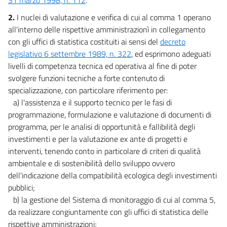
41
2.
I nuclei di valutazione e verifica di cui al comma 1 operano
all'interno delle rispettive amministrazionì in collegamento
42
con gli uffici di statistica costituiti ai sensi del
decreto
43
legislativo 6 settembre 1989, n. 322
, ed esprimono adeguati
44
livelli di competenza tecnica ed operativa al fine di poter
Capo II
svolgere funzioni tecniche a forte contenuto di
DISPOSIZIONI IN MATERIA
specializzazione, con particolare riferimento per:
DI OCCUPAZIONE E DI PREVIDENZA
a) l'assistenza e il supporto tecnico per le fasi di
45
programmazione, formulazione e valutazione di documenti di
46
programma, per le analisi di opportunità e fallibilità degli
investimenti e per la valutazione ex ante di progetti e
47
interventi, tenendo conto in particolare di criteri di qualità
48
ambientale e di sostenibilità dello sviluppo ovvero
49
dell'indicazione della compatibilità ecologica degli investimenti
50
pubblici;
b) la gestione del Sistema di monitoraggio di cui al comma 5,
51
da realizzare congiuntamente con gli uffici di statistica delle
52
rispettive amministrazioni;