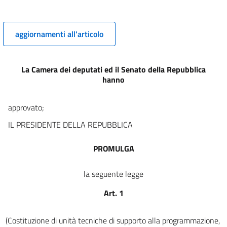
12
13
aggiornamenti all'articolo
14
15
La Camera dei deputati ed il Senato della Repubblica
16
hanno
17
18
approvato;
19
IL PRESIDENTE DELLA REPUBBLICA
20
PROMULGA
21
22
la seguente legge
23
Art. 1
24
25
(Costituzione di unità tecniche di supporto alla programmazione,