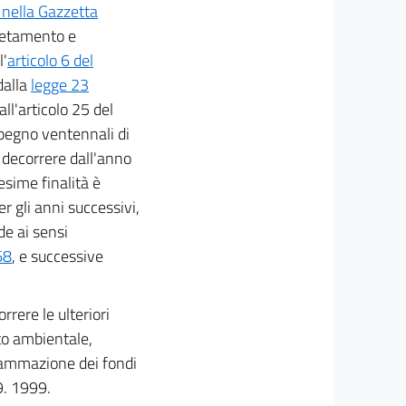
nella Gazzetta
pletamento e
l'
articolo 6 del
dalla
legge 23
all'articolo 25 del
impegno ventennali di
a decorrere dall'anno
esime finalità è
r gli anni successivi,
de ai sensi
68
, e successive
rere le ulteriori
to ambientale,
grammazione dei fondi
9. 1999.