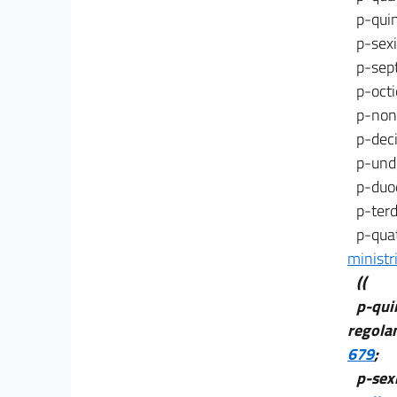
p-quin
p-sexi
p-sept
p-octi
p-noni
p-deci
p-unde
p-duod
p-terd
p-quat
ministr
((
p-quin
regola
679
;
p-sexi