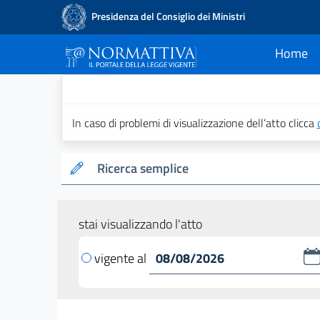
Presidenza del Consiglio dei Ministri
Home
current
Normattiva - Il po
In caso di problemi di visualizzazione dell’atto clicca
Ricerca semplice
stai visualizzando l'atto
vigente al