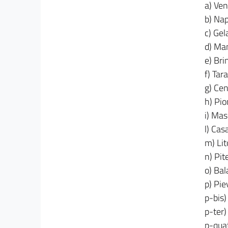
a) Ven
b) Nap
c) Gel
d) Ma
e) Brin
f) Tar
g) Cen
h) Pi
i) Mas
l) Cas
m) Lit
n) Pite
o) Bal
p) Pie
p-bis)
p-ter)
p-quat