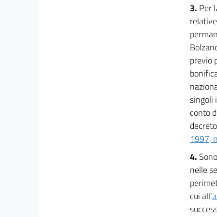
3.
Per l
relativ
permane
Bolzano
previo 
bonifica
nazional
singoli
conto de
decreto 
1997, n
4.
Sono 
nelle se
perimetr
cui all'
a
success