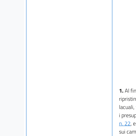
1.
Al fi
riprist
lacuali,
i presup
n. 22
, 
sui cam