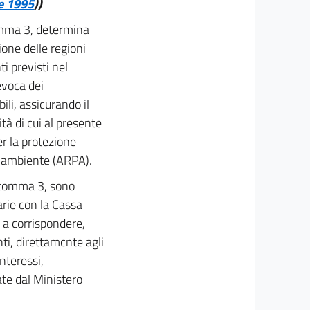
le 1995
))
comma 3, determina
ione delle regioni
ti previsti nel
evoca dei
ili, assicurando il
ità di cui al presente
r la protezione
l'ambiente (ARPA).
l comma 3, sono
arie con la Cassa
te a corrispondere,
nti, direttamcnte agli
nteressi,
ate dal Ministero