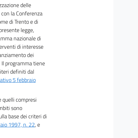
izzazione delle
sa con la Conferenza
ome di Trento e di
 presente legge,
ramma nazionale di
terventi di interesse
finanziamento dei
e. Il programma tiene
teri definiti dal
lativo 5 febbraio
e quelli compresi
ambiti sono
lla base dei criteri di
raio 1997, n. 22
, e