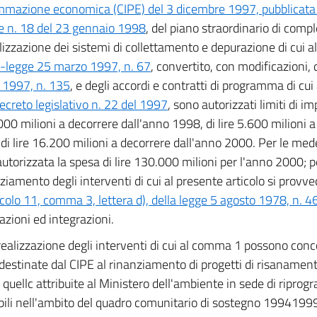
mazione economica (CIPE) del 3 dicembre 1997, pubblicata 
le n. 18 del 23 gennaio 1998
, del piano straordinario di com
lizzazione dei sistemi di collettamento e depurazione di cui al
-legge 25 marzo 1997, n. 67
, convertito, con modificazioni, 
 1997, n. 135
, e degli accordi e contratti di programma di cui 
ecreto legislativo n. 22 del 1997
, sono autorizzati limiti di 
.000 milioni a decorrere dall'anno 1998, di lire 5.600 milioni 
di lire 16.200 milioni a decorrere dall'anno 2000. Per le med
autorizzata la spesa di lire 130.000 milioni per l'anno 2000; pe
nziamento degli interventi di cui al presente articolo si provve
icolo 11, comma 3, lettera d), della legge 5 agosto 1978, n. 4
azioni ed integrazioni.
realizzazione degli interventi di cui al comma 1 possono concor
 destinate dal CIPE al rinanziamento di progetti di risanamen
quellc attribuite al Ministero dell'ambiente in sede di ripro
bili nell'ambito del quadro comunitario di sostegno 1994199