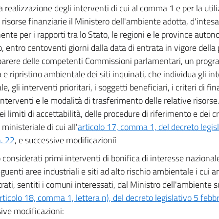
a realizzazione degli interventi di cui al comma 1 e per la util
e risorse finanziarie il Ministero dell'ambiente adotta, d'inte
nte per i rapporti tra lo Stato, le regioni e le province auton
, entro centoventi giorni dalla data di entrata in vigore della
parere delle competenti Commissioni parlamentari, un prog
 e ripristino ambientale dei siti inquinati, che individua gli in
e, gli interventi prioritari, i soggetti beneficiari, i criteri di 
 interventi e le modalità di trasferimento delle relative risors
i limiti di accettabilità, delle procedure di riferimento e dei cri
ministeriale di cui all'
articolo 17, comma 1, del decreto legis
. 22
, e successive modificazioniì
considerati primi interventi di bonifica di interesse nazional
guenti aree industriali e siti ad alto rischio ambientale i cui 
ati, sentiti i comuni interessati, dal Ministro dell'ambiente su
rticolo 18, comma 1, lettera n), del decreto legislativo 5 febb
ive modificazioni: