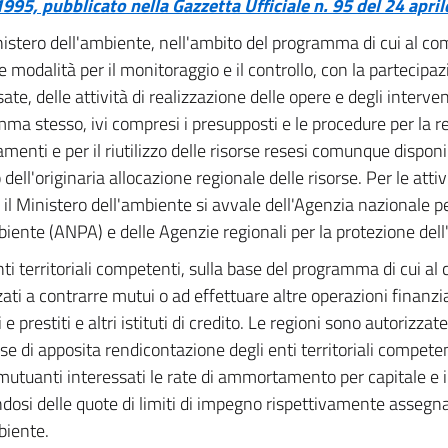
1995, pubblicato nella Gazzetta Ufficiale n. 95 del 24 apri
inistero dell'ambiente, nell'ambito del programma di cui al 
le modalità per il monitoraggio e il controllo, con la partecipaz
ate, delle attività di realizzazione delle opere e degli interven
ma stesso, ivi compresi i presupposti e le procedure per la r
menti e per il riutilizzo delle risorse resesi comunque disponib
 dell'originaria allocazione regionale delle risorse. Per le attiv
l Ministero dell'ambiente si avvale dell'Agenzia nazionale pe
biente (ANPA) e delle Agenzie regionali per la protezione del
nti territoriali competenti, sulla base del programma di cui a
zati a contrarre mutui o ad effettuare altre operazioni finanzi
 e prestiti e altri istituti di credito. Le regioni sono autorizza
ase di apposita rendicontazione degli enti territoriali compete
i mutuanti interessati le rate di ammortamento per capitale e i
dosi delle quote di limiti di impegno rispettivamente assegn
biente.