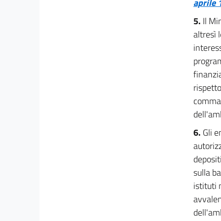
aprile 
5.
Il M
altresì 
interess
program
finanzia
rispetto
comma i
dell'am
6.
Gli e
autoriz
depositi
sulla b
istitut
avvalen
dell'am