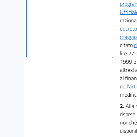
program
Ufficia
raziona
decreto
maggio
citato
d
lire 27
1999 e 
altresì 
al fina
dell'
art
modific
2.
Alla 
risorse
nonché 
disponi