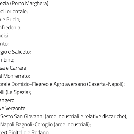
ezia (Porto Marghera);
oli orientale;
a e Priolo;
nfredonia;
disi;
anto;
gio e Saliceto;
ombino;
sa e Carrara;
al Monferrato;
orale Domizio-Flegreo e Agro aversano (Caserta-Napoli);
lli (La Spezia);
angero;
ve Vergonte.
 Sesto San Giovanni (aree industriali e relative discariche);
 Napoli Bagnoli-Coroglio (aree industriali);
er) Pioltello e Rodano.