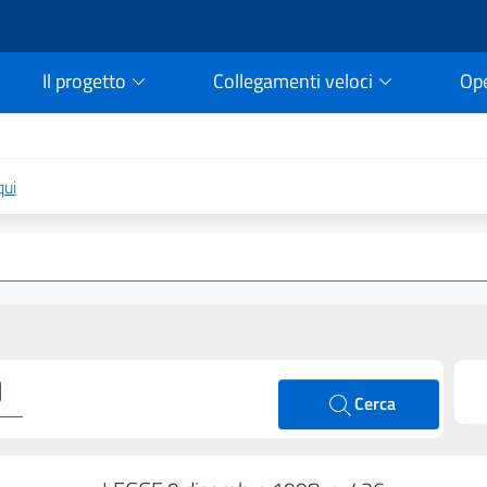
Il progetto
Collegamenti veloci
Op
rtale della legge vigent
qui
Cerca