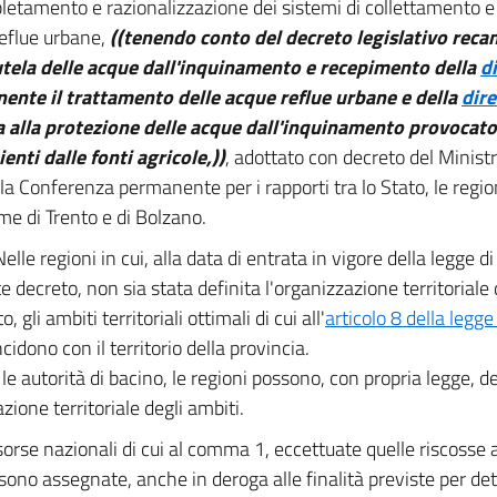
letamento e razionalizzazione dei sistemi di collettamento e
eflue urbane,
((tenendo conto del decreto legislativo recan
utela delle acque dall'inquinamento e recepimento della
d
ente il trattamento delle acque reflue urbane e della
dir
a alla protezione delle acque dall'inquinamento provocato 
enti dalle fonti agricole,))
, adottato con decreto del Minist
 la Conferenza permanente per i rapporti tra lo Stato, le regio
e di Trento e di Bolzano.
Nelle regioni in cui, alla data di entrata in vigore della legge 
 decreto, non sia stata definita l'organizzazione territoriale d
o, gli ambiti territoriali ottimali di cui all'
articolo 8 della legg
ncidono con il territorio della provincia.
 le autorità di bacino, le regioni possono, con propria legge, d
zione territoriale degli ambiti.
sorse nazionali di cui al comma 1, eccettuate quelle riscosse a
, sono assegnate, anche in deroga alle finalità previste per det