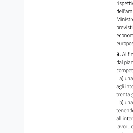
rispetti
dell'amb
Ministr
previst
economi
europea
3.
Al fi
dal pia
compet
a) una
agli in
trenta g
b) una
tenendo
all'int
lavori, 