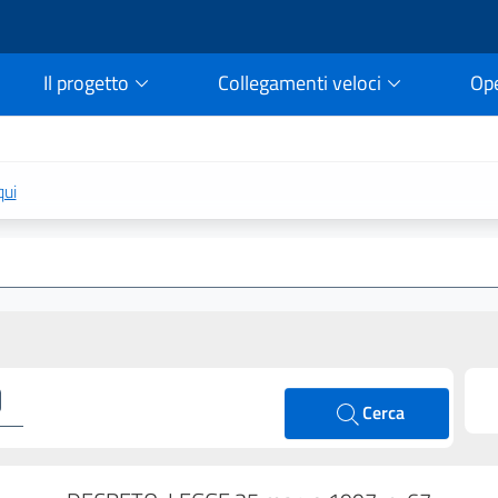
Il progetto
Collegamenti veloci
Op
rtale della legge vigent
qui
Cerca