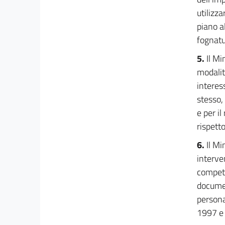
utilizza
piano a
fognatu
5.
Il Mi
modalit
interess
stesso,
e per il
rispetto
6.
Il Mi
interven
compete
documen
persona
1997 e 