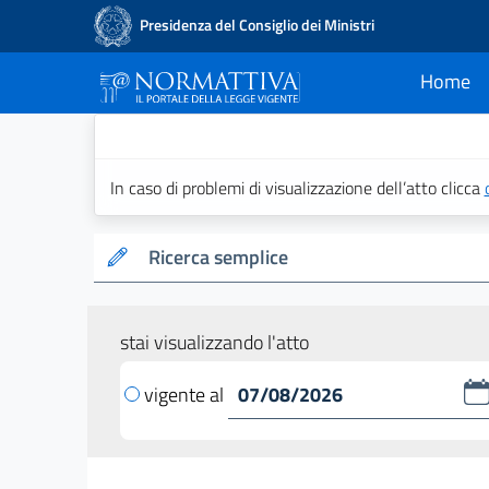
Presidenza del Consiglio dei Ministri
Home
current
Normattiva - Il po
In caso di problemi di visualizzazione dell’atto clicca
Ricerca semplice
stai visualizzando l'atto
vigente al