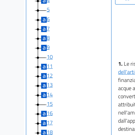
4
5
6
7
8
9
10
1.
Le ri
11
dell'ar
12
finanzi
13
acque a 
14
convert
15
attribu
nell'am
16
dall'app
17
destinat
18