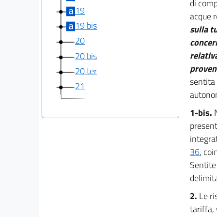
di comp
19
acque r
19 bis
sulla t
20
concern
relativ
20 bis
proveni
20 ter
sentita
21
autonom
1-bis.
presente
integrat
36
, coi
Sentite
delimita
2.
Le ri
tariffa