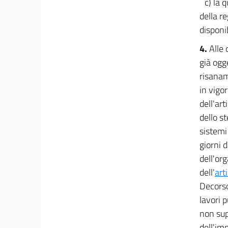
c) la 
della r
disponib
4.
Alle 
già ogg
risanam
in vigo
dell'ar
dello s
sistemi
giorni 
dell'org
dell'
art
Decorso
lavori 
non sup
dell'im