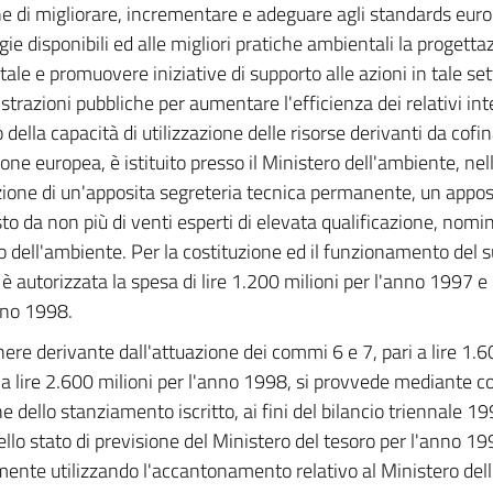
ne di migliorare, incrementare e adeguare agli standards europe
gie disponibili ed alle migliori pratiche ambientali la progett
ale e promuovere iniziative di supporto alle azioni in tale set
trazioni pubbliche per aumentare l'efficienza dei relativi int
lo della capacità di utilizzazione delle risorse derivanti da co
ione europea, è istituito presso il Ministero dell'ambiente, nel
zione di un'apposita segreteria tecnica permanente, un appos
o da non più di venti esperti di elevata qualificazione, nomin
o dell'ambiente. Per la costituzione ed il funzionamento del 
 è autorizzata la spesa di lire 1.200 milioni per l'anno 1997 e 
nno 1998.
nere derivante dall'attuazione dei commi 6 e 7, pari a lire 1.6
a lire 2.600 milioni per l'anno 1998, si provvede mediante c
ne dello stanziamento iscritto, ai fini del bilancio triennale 1
llo stato di previsione del Ministero del tesoro per l'anno 19
mente utilizzando l'accantonamento relativo al Ministero del