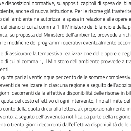
ve disposizioni normative, su appositi capitoli di spesa del bil
iente, anche di nuova istituzione. Per le risorse già trasferite 
o dell'ambiente ne autorizza la spesa in relazione alle opere e
i dal piano di cui al comma 1. Il Ministero del bilancio e del
ca, su proposta del Ministero dell'ambiente, provvede a rich
 le modifiche dei programmi operativi eventualmente occorr
ne di assicurare la tempestiva realizzazione delle opere e degli
no di cui al comma 1, il Ministero dell'ambiente provvede a tra
enti:
 quota pari al venticinque per cento delle somme complessiv
terventi da realizzare in ciascuna regione a seguito dell'adozi
iorni decorrenti dalla effettiva disponibilità delle risorse in bi
 quota del costo effettivo di ogni intervento, fino al limite de
 conto della quota di cui alla lettera a), proporzionalmente i
ervento, a seguito dell'avvenuta notifica da parte della region
entro trenta giorni decorrenti dall'effettiva disponibilità delle 