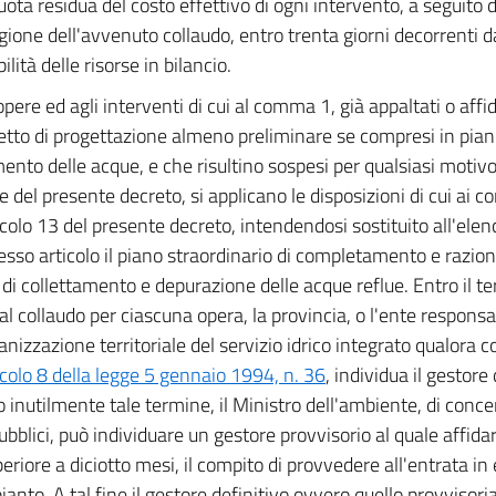
quota residua del costo effettivo di ogni intervento, a seguito d
egione dell'avvenuto collaudo, entro trenta giorni decorrenti da
ilità delle risorse in bilancio.
opere ed agli interventi di cui al comma 1, già appaltati o affi
etto di progettazione almeno preliminare se compresi in piani
ento delle acque, e che risultino sospesi per qualsiasi motivo 
re del presente decreto, si applicano le disposizioni di cui ai 
ticolo 13 del presente decreto, intendendosi sostituito all'ele
tesso articolo il piano straordinario di completamento e razion
 di collettamento e depurazione delle acque reflue. Entro il t
dal collaudo per ciascuna opera, la provincia, o l'ente responsa
anizzazione territoriale del servizio idrico integrato qualora co
icolo 8 della legge 5 gennaio 1994, n. 36
, individua il gestore 
 inutilmente tale termine, il Ministro dell'ambiente, di concer
pubblici, può individuare un gestore provvisorio al quale affid
eriore a diciotto mesi, il compito di provvedere all'entrata in 
pianto. A tal fine il gestore definitivo ovvero quello provviso