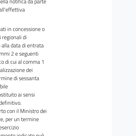
ella notifica da parte
ll'effettiva
dati in concessione o
 regionali di
alla data di entrata
commi 2 e seguenti
nco di cui al comma 1
alizzazione dei
ermine di sessanta
bile
stituito ai sensi
definitivo.
to con il Ministro dei
are, per un termine
esercizio
riamente indicato può