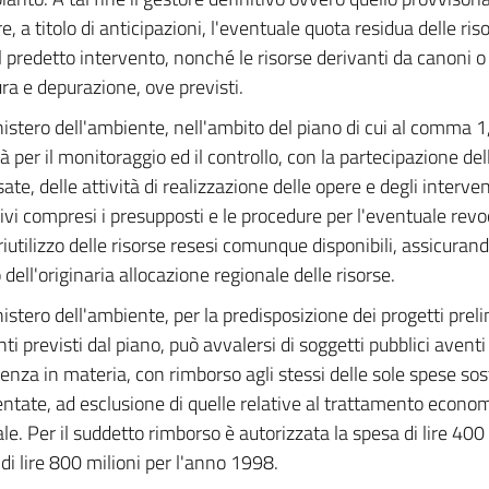
re, a titolo di anticipazioni, l'eventuale quota residua delle ri
l predetto intervento, nonché le risorse derivanti da canoni o 
ra e depurazione, ove previsti.
nistero dell'ambiente, nell'ambito del piano di cui al comma 1
à per il monitoraggio ed il controllo, con la partecipazione del
ate, delle attività di realizzazione delle opere e degli interven
 ivi compresi i presupposti e le procedure per l'eventuale rev
 riutilizzo delle risorse resesi comunque disponibili, assicurand
 dell'originaria allocazione regionale delle risorse.
nistero dell'ambiente, per la predisposizione dei progetti preli
ti previsti dal piano, può avvalersi di soggetti pubblici aventi
nza in materia, con rimborso agli stessi delle sole spese so
tate, ad esclusione di quelle relative al trattamento econom
le. Per il suddetto rimborso è autorizzata la spesa di lire 400
di lire 800 milioni per l'anno 1998.