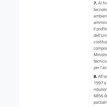
7.
Al fi
tecnolo
ambient
amminis
il profi
dell'Un
costitu
compost
Ministr
tecnico
per l'a
8.
All'o
1997 e 
riduzio
6856 de
parzial