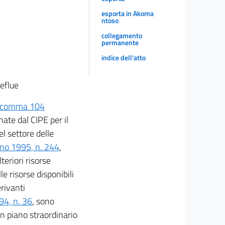
esporta in Akoma
ntoso
collegamento
permanente
indice dell'atto
eflue
comma 104
nate dal CIPE per il
l settore delle
gno 1995, n. 244
,
ulteriori risorse
e risorse disponibili
rivanti
94, n. 36
, sono
un piano straordinario