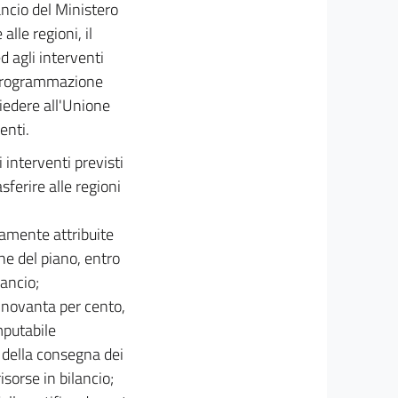
ancio del Ministero
alle regioni, il
d agli interventi
la programmazione
iedere all'Unione
enti.
 interventi previsti
sferire alle regioni
amente attribuite
one del piano, entro
lancio;
l novanta per cento,
mputabile
e della consegna dei
risorse in bilancio;