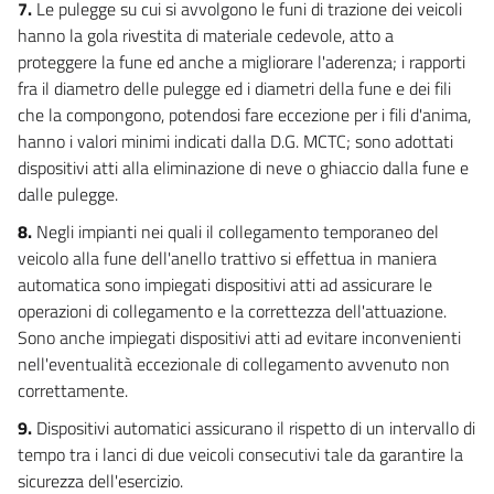
35
7.
Le pulegge su cui si avvolgono le funi di trazione dei veicoli
36
hanno la gola rivestita di materiale cedevole, atto a
proteggere la fune ed anche a migliorare l'aderenza; i rapporti
PARTE VI
fra il diametro delle pulegge ed i diametri della fune e dei fili
NORME TRANSITORIE E FINALI
che la compongono, potendosi fare eccezione per i fili d'anima,
37
hanno i valori minimi indicati dalla D.G. MCTC; sono adottati
dispositivi atti alla eliminazione di neve o ghiaccio dalla fune e
dalle pulegge.
8.
Negli impianti nei quali il collegamento temporaneo del
veicolo alla fune dell'anello trattivo si effettua in maniera
automatica sono impiegati dispositivi atti ad assicurare le
operazioni di collegamento e la correttezza dell'attuazione.
Sono anche impiegati dispositivi atti ad evitare inconvenienti
nell'eventualità eccezionale di collegamento avvenuto non
correttamente.
9.
Dispositivi automatici assicurano il rispetto di un intervallo di
tempo tra i lanci di due veicoli consecutivi tale da garantire la
sicurezza dell'esercizio.