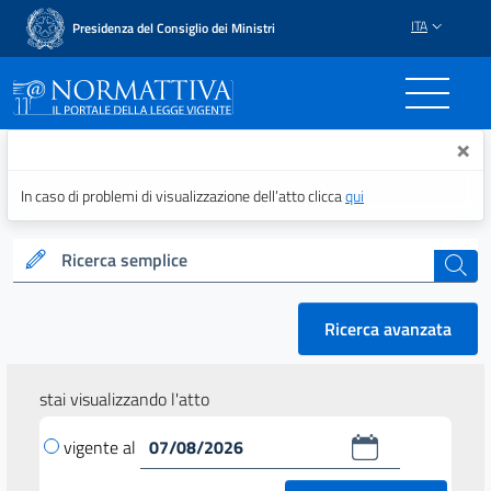
ITA
Presidenza del Consiglio dei Ministri
Normattiva - Il portale del
×
In caso di problemi di visualizzazione dell’atto clicca
qui
Ricerca semplice
cerca
Ricerca avanzata
stai visualizzando l'atto
vigente al