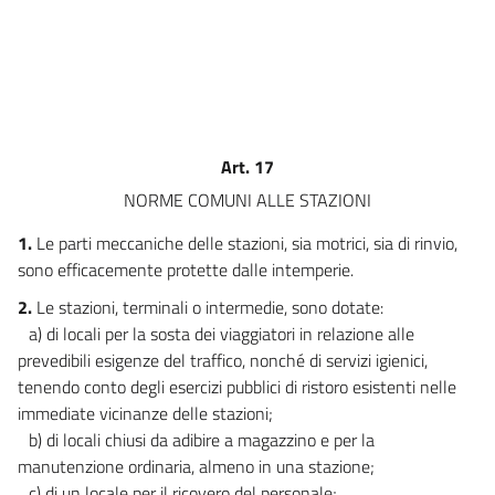
10
11
12
13
14
Art. 17
15
NORME COMUNI ALLE STAZIONI
16
1.
Le parti meccaniche delle stazioni, sia motrici, sia di rinvio,
17
sono efficacemente protette dalle intemperie.
18
2.
Le stazioni, terminali o intermedie, sono dotate:
19
a) di locali per la sosta dei viaggiatori in relazione alle
20
prevedibili esigenze del traffico, nonché di servizi igienici,
tenendo conto degli esercizi pubblici di ristoro esistenti nelle
21
immediate vicinanze delle stazioni;
22
b) di locali chiusi da adibire a magazzino e per la
23
manutenzione ordinaria, almeno in una stazione;
c) di un locale per il ricovero del personale;