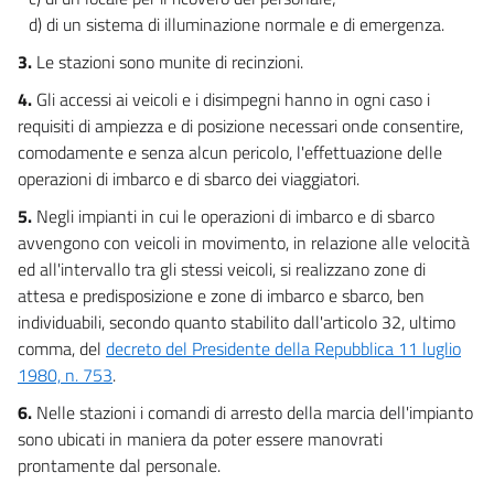
24
d) di un sistema di illuminazione normale e di emergenza.
25
3.
Le stazioni sono munite di recinzioni.
26
4.
Gli accessi ai veicoli e i disimpegni hanno in ogni caso i
27
requisiti di ampiezza e di posizione necessari onde consentire,
PARTE IV
comodamente e senza alcun pericolo, l'effettuazione delle
APPROVAZIONE DEL PROGETTO DI ESECUZIONE DEI LAVORI E
operazioni di imbarco e di sbarco dei viaggiatori.
APERTURA ALL'ESERCIZIO
28
5.
Negli impianti in cui le operazioni di imbarco e di sbarco
29
avvengono con veicoli in movimento, in relazione alle velocità
ed all'intervallo tra gli stessi veicoli, si realizzano zone di
30
attesa e predisposizione e zone di imbarco e sbarco, ben
PARTE V
individuabili, secondo quanto stabilito dall'articolo 32, ultimo
ESERCIZIO
comma, del
decreto del Presidente della Repubblica 11 luglio
31
1980, n. 753
.
32
6.
Nelle stazioni i comandi di arresto della marcia dell'impianto
33
sono ubicati in maniera da poter essere manovrati
34
prontamente dal personale.