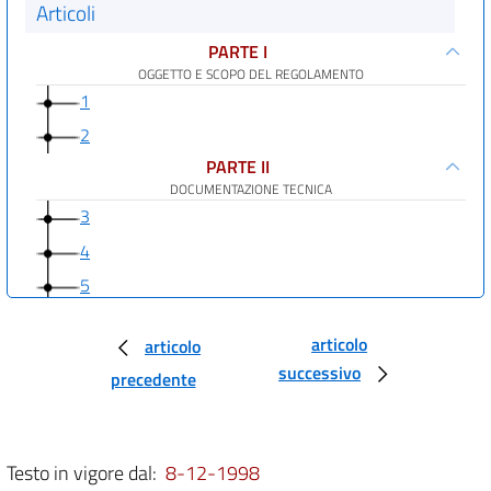
Articoli
PARTE I
OGGETTO E SCOPO DEL REGOLAMENTO
1
2
PARTE II
DOCUMENTAZIONE TECNICA
3
4
5
PARTE III
NORME DI PROGETTO E DI COSTRUZIONE
articolo
articolo
6
successivo
precedente
7
8
9
Testo in vigore dal:
8-12-1998