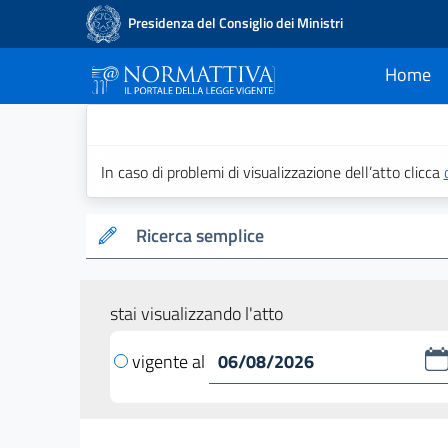
Presidenza del Consiglio dei Ministri
Home
current
Normattiva - Il po
In caso di problemi di visualizzazione dell’atto clicca
Ricerca semplice
stai visualizzando l'atto
vigente al