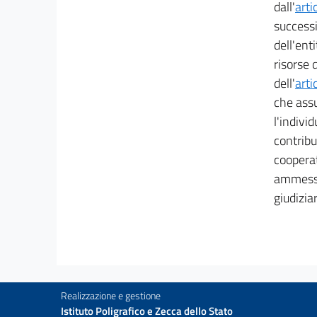
dall'
arti
successi
dell'ent
risorse 
dell'
arti
che assu
l'indivi
contribu
cooperat
ammessi 
giudiziar
Realizzazione e gestione
Istituto Poligrafico e Zecca dello Stato