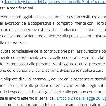
ato
decreto legislativo del Capo provvisorio dello Stato 14 di
ssive modificazioni.
ersone svantaggiate di cui al comma 1 devono costituire alme
ei lavoratori della cooperativa e, compatibilmente con il loro 
socie della cooperativa stessa. La condizione di persona sva
re da documentazione proveniente dalla pubblica amministrazi
alla riservatezza.
iquote complessive della contribuzione per l'assicurazione ob
nziale ed assistenziale dovute dalle cooperative sociali, rela
zione corrisposta alle persone svantaggiate di cui al presente 
ione delle persone di cui al comma 3-bis, sono ridotte a zero.
Le aliquote di cui al comma 3, dovute dalle cooperative social
ioni corrisposte alle persone detenute o internate negli istitut
nti di ospedali psichiatrici giudiziari e alle persone condanna
 al lavoro esterno ai sensi dell'
articolo 21 della legge 26 lu
ive modificazioni, sono ridotte nella misura percentuale indi