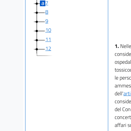
7
8
9
10
11
1.
Nelle
12
consider
ospedali
tossicod
le perso
ammessi
dell'
art
conside
del Cons
concerto
affari s