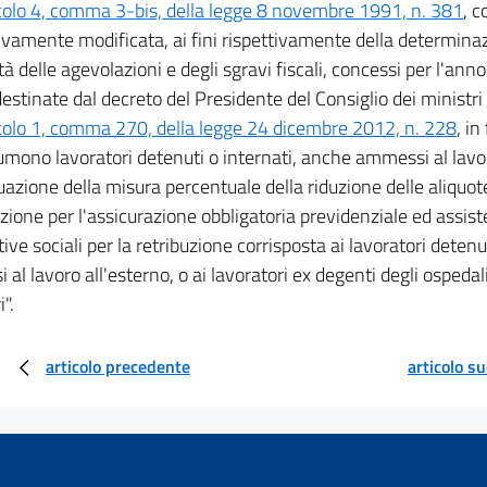
colo 4, comma 3-bis, della legge 8 novembre 1991, n. 381
, 
vamente modificata, ai fini rispettivamente della determinaz
ità delle agevolazioni e degli sgravi fiscali, concessi per l'ann
destinate dal decreto del Presidente del Consiglio dei ministri
colo 1, comma 270, della legge 24 dicembre 2012, n. 228
, i
mono lavoratori detenuti o internati, anche ammessi al lavor
duazione della misura percentuale della riduzione delle aliquo
zione per l'assicurazione obbligatoria previdenziale ed assist
ive sociali per la retribuzione corrisposta ai lavoratori detenu
al lavoro all'esterno, o ai lavoratori ex degenti degli ospedali
i".
articolo precedente
articolo s