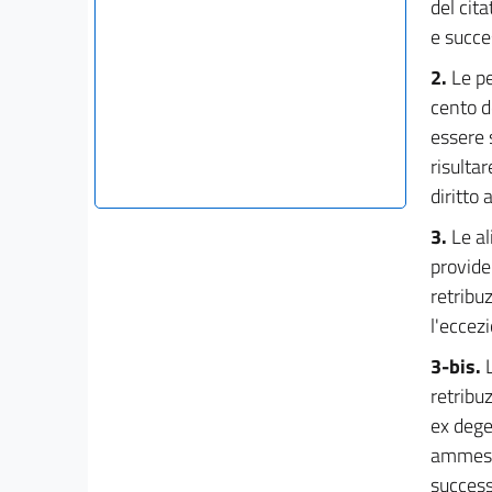
del cit
e succe
2.
Le p
cento d
essere 
risulta
diritto 
3.
Le al
provide
retribu
l'eccez
3-bis.
retribuz
ex dege
ammesse
success