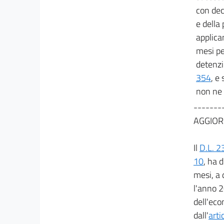
con decr
e della
applica
mesi pe
detenzio
354
, e
non ne 
-------
AGGIOR
Il
D.L. 2
10
, ha 
mesi, a 
l'anno 2
dell'eco
dall'
arti