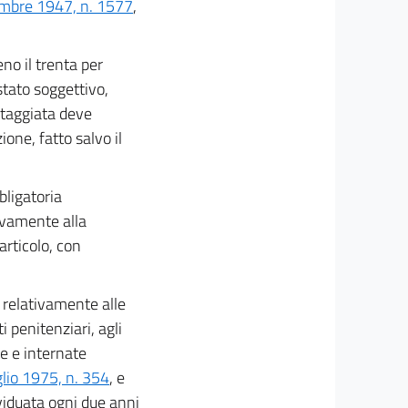
cembre 1947, n. 1577
,
no il trenta per
stato soggettivo,
ntaggiata deve
one, fatto salvo il
bligatoria
tivamente alla
articolo, con
i relativamente alle
i penitenziari, agli
te e internate
glio 1975, n. 354
, e
viduata ogni due anni