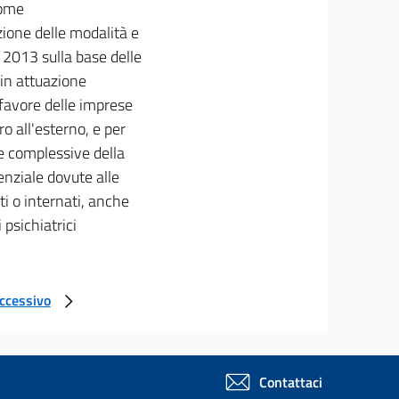
come
ione delle modalità e
o 2013 sulla base delle
 in attuazione
n favore delle imprese
o all'esterno, e per
te complessive della
enziale dovute alle
ti o internati, anche
 psichiatrici
uccessivo
Contattaci