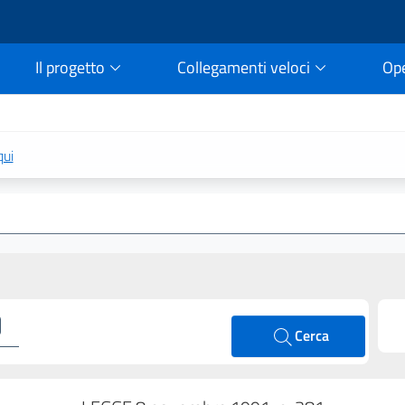
Il progetto
Collegamenti veloci
Op
rtale della legge vigent
qui
Cerca