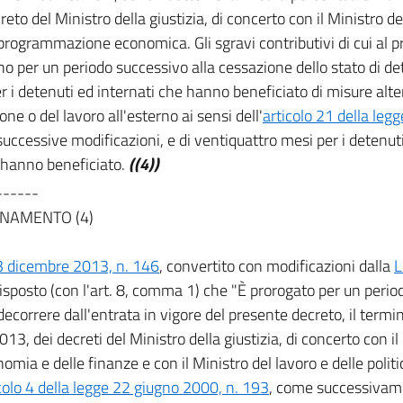
eto del Ministro della giustizia, di concerto con il Ministro de
 programmazione economica. Gli sgravi contributivi di cui al
no per un periodo successivo alla cessazione dello stato di de
r i detenuti ed internati che hanno beneficiato di misure alte
ne o del lavoro all'esterno ai sensi dell'
articolo 21 della legg
 successive modificazioni, e di ventiquattro mesi per i detenut
hanno beneficiato.
((4))
------
NAMENTO (4)
3 dicembre 2013, n. 146
, convertito con modificazioni dalla
L
disposto (con l'art. 8, comma 1) che "È prorogato per un peri
decorrere dall'entrata in vigore del presente decreto, il termi
013, dei decreti del Ministro della giustizia, di concerto con il
nomia e delle finanze e con il Ministro del lavoro e delle politic
colo 4 della legge 22 giugno 2000, n. 193
, come successivame