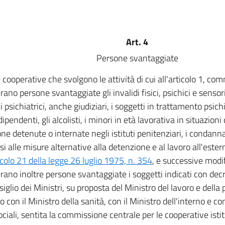
Art. 4
Persone svantaggiate
 cooperative che svolgono le attività di cui all'articolo 1, comm
ano persone svantaggiate gli invalidi fisici, psichici e sensoria
 psichiatrici, anche giudiziari, i soggetti in trattamento psichi
ipendenti, gli alcolisti, i minori in età lavorativa in situazioni 
ne detenute o internate negli istituti penitenziari, i condannat
 alle misure alternative alla detenzione e al lavoro all'ester
icolo 21 della legge 26 luglio 1975, n. 354
, e successive modif
rano inoltre persone svantaggiate i soggetti indicati con dec
iglio dei Ministri, su proposta del Ministro del lavoro e della 
 con il Ministro della sanità, con il Ministro dell'interno e con
ociali, sentita la commissione centrale per le cooperative istit