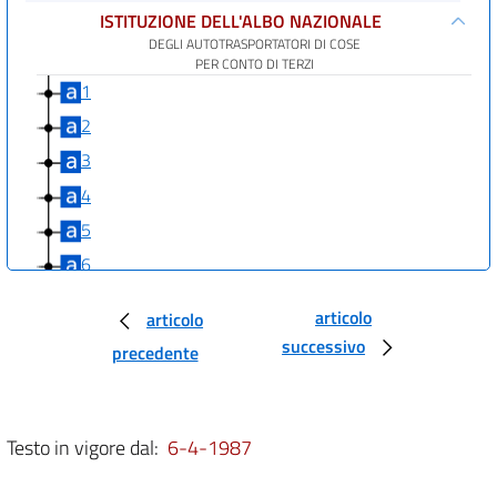
ISTITUZIONE DELL'ALBO NAZIONALE
DEGLI AUTOTRASPORTATORI DI COSE
PER CONTO DI TERZI
1
2
3
4
5
6
7
articolo
articolo
8
successivo
precedente
9
10
11
Testo in vigore dal:
6-4-1987
12