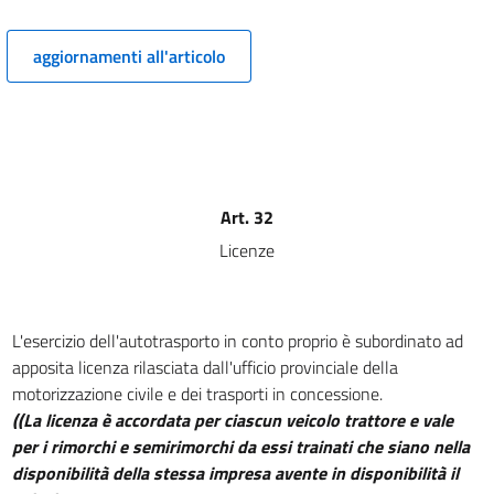
13
14
aggiornamenti all'articolo
15
16
17
18
19
Art. 32
Licenze
20
21
22
L'esercizio dell'autotrasporto in conto proprio è subordinato ad
23
apposita licenza rilasciata dall'ufficio provinciale della
24
motorizzazione civile e dei trasporti in concessione.
((La licenza è accordata per ciascun veicolo trattore e vale
25
per i rimorchi e semirimorchi da essi trainati che siano nella
26
disponibilità della stessa impresa avente in disponibilità il
27