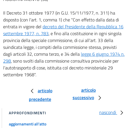
49
Il Decreto 31 ottobre 1977 (in G.U. 15/11/1977, n. 311) ha
TITOLO III
disposto (con l'art. 1, comma 1) che "Con effetto dalla data di
ISTITUZIONE DI UN SISTEMA
entrata in vigore del
decreto del Presidente della Repubblica 16
DI TARIFFE A FORCELLA
PER I TRASPORTI DI MERCI SU STRADA
settembre 1977, n. 783
, e fino alla costituzione in ogni singola
50
provincia della speciale commissione, di cui all'art. 33 della
suindicata legge, i compiti della commissione stessa, previsti
51
dagli articoli 32, comma terzo, e 34 della
legge 6 giugno 1974 n.
52
298
, sono svolti dalla commissione consultiva provinciale per
53
l'autotrasporto dì cose, istituita col decreto ministeriale 29
54
settembre 1968".
55
articolo
articolo
56
successivo
precedente
57
58
nascondi
APPROFONDIMENTI
59
aggiornamenti all'atto
TITOLO IV