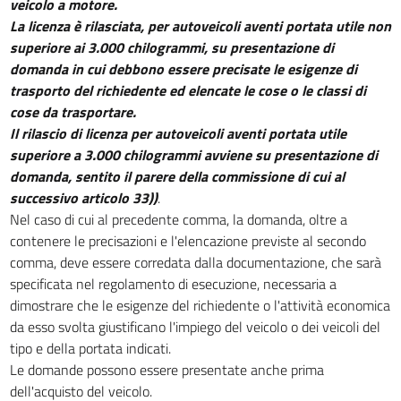
veicolo a motore.
La licenza è rilasciata, per autoveicoli aventi portata utile non
28
superiore ai 3.000 chilogrammi, su presentazione di
29
domanda in cui debbono essere precisate le esigenze di
TITOLO II
trasporto del richiedente ed elencate le cose o le classi di
DISCIPLINA DEGLI AUTOTRASPORTI DI COSE
cose da trasportare.
30
Il rilascio di licenza per autoveicoli aventi portata utile
Capo I
superiore a 3.000 chilogrammi avviene su presentazione di
TRASPORTI IN CONTO PROPRIO
domanda, sentito il parere della commissione di cui al
31
successivo articolo 33))
.
32
Nel caso di cui al precedente comma, la domanda, oltre a
contenere le precisazioni e l'elencazione previste al secondo
33
comma, deve essere corredata dalla documentazione, che sarà
34
specificata nel regolamento di esecuzione, necessaria a
35
dimostrare che le esigenze del richiedente o l'attività economica
da esso svolta giustificano l'impiego del veicolo o dei veicoli del
36
tipo e della portata indicati.
37
Le domande possono essere presentate anche prima
38
dell'acquisto del veicolo.