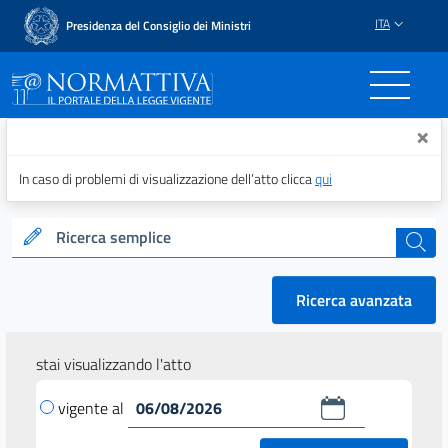
ITA
Presidenza del Consiglio dei Ministri
Normattiva - Il portale del
×
In caso di problemi di visualizzazione dell’atto clicca
qui
Ricerca semplice
cerca
Ricerca avanzata
stai visualizzando l'atto
vigente al