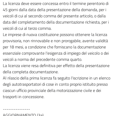
39
La licenza deve essere concessa entro il termine perentorio di
45 giorni dalla data della presentazione della domanda, per i
Capo II
veicoli di cui al secondo comma del presente articolo, o dalla
TRASPORTI PER CONTO DI TERZI
data del completamento della documentazione richiesta, per i
40
veicoli di cui al terzo comma.
41
Le imprese di nuova costituzione possono ottenere la licenza
42
provvisoria, non rinnovabile e non prorogabile, avente validità
43
per 18 mesi, a condizione che forniscano la documentazione
essenziale comprovante l'esigenza di impiego del veicolo o dei
Capo III
veicoli a norma del precedente comma quarto.
DISPOSIZIONI COMUNI
La licenza viene resa definitiva per effetto della presentazione
44
della completa documentazione.
45
Al rilascio della prima licenza fa seguito l'iscrizione in un elenco
46
degli autotrasportatori di cose in conto proprio istituito presso
46 bis
ciascun ufficio provinciale della motorizzazione civile e dei
trasporti in concessione.
46 ter
47
---------------
48
AGGIORNAMENTO (3a)