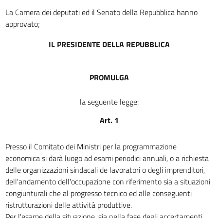
DISPOSIZIONI SULL'ASSISTENZA AI DISOCCUPATI
La Camera dei deputati ed il Senato della Repubblica hanno
8
approvato;
9
IL PRESIDENTE DELLA REPUBBLICA
10
TITOLO V
ASSEGNO AI LAVORATORI ANZIANI LICENZIATI
PROMULGA
11
12
la seguente legge:
TITOLO VI
Art. 1
DISPOSIZIONI FINALI
13
Presso il Comitato dei Ministri per la programmazione
14
economica si darà luogo ad esami periodici annuali, o a richiesta
15
delle organizzazioni sindacali de lavoratori o degli imprenditori,
dell'andamento dell'occupazione con riferimento sia a situazioni
congiunturali che al progresso tecnico ed alle conseguenti
ristrutturazioni delle attività produttive.
Per l'esame della situazione, sia nella fase degli accertamenti