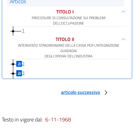
Articoli
TITOLO I
PROCEDURE DI CONSULTAZIONE SUI PROBLEMI
DELL'OCCUPAZIONE
1
TITOLO II
INTERVENTO STRAORDINARIO DELLA CASSA PER L'INTEGRAZIONE
GUADAGNI
DEGLI OPERAI DELL'INDUSTRIA
2
3
4
5
articolo successivo
TITOLO III
ASSEGNI FAMILIARI AI DISOCCUPATI E AGLI OPERAI IN CASSA INTEGRAZIONE
6
Testo in vigore dal:
6-11-1968
7
TITOLO IV