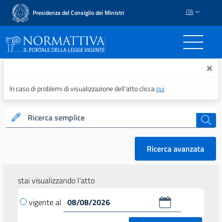
ITA
Presidenza del Consiglio dei Ministri
Normattiva - Il portale del
×
In caso di problemi di visualizzazione dell’atto clicca
qui
Ricerca semplice
cerca
Ricerca avanzata
stai visualizzando l'atto
vigente al