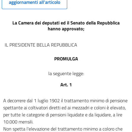
aggiornamenti all'articolo
16
17
La Camera dei deputati ed il Senato della Repubblica
18
hanno approvato;
19
20
IL PRESIDENTE BELLA REPUBBLICA
21
PROMULGA
22
23
la seguente legge:
24
Art. 1
25
26
A decorrere dal 1 luglio 1902 il trattamento minimo di pensione
spettante ai coltivatori diretti ed ai mezzadri e coloni è elevato,
27
per tutte le categorie di pensioni liquidate e da liquidare, a lire
28
10.000 mensili.
29
Non spetta l'elevazione del trattamento minimo a coloro che