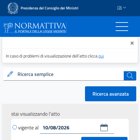
ITA
Presidenza del Consiglio dei Ministri
Normattiva - Il portale del
×
In caso di problemi di visualizzazione dell’atto clicca
qui
Ricerca semplice
cerca
Ricerca avanzata
stai visualizzando l'atto
vigente al