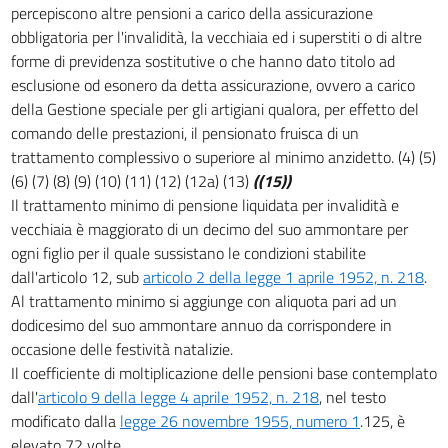
30
percepiscono altre pensioni a carico della assicurazione
obbligatoria per l'invalidità, la vecchiaia ed i superstiti o di altre
31
forme di previdenza sostitutive o che hanno dato titolo ad
32
esclusione od esonero da detta assicurazione, ovvero a carico
33
della Gestione speciale per gli artigiani qualora, per effetto del
comando delle prestazioni, il pensionato fruisca di un
trattamento complessivo o superiore al minimo anzidetto. (4) (5)
(6) (7) (8) (9) (10) (11) (12) (12a) (13)
((15))
Il trattamento minimo di pensione liquidata per invalidità e
vecchiaia è maggiorato di un decimo del suo ammontare per
ogni figlio per il quale sussistano le condizioni stabilite
dall'articolo 12, sub
articolo 2 della legge 1 aprile 1952, n. 218
.
Al trattamento minimo si aggiunge con aliquota pari ad un
dodicesimo del suo ammontare annuo da corrispondere in
occasione delle festività natalizie.
Il coefficiente di moltiplicazione delle pensioni base contemplato
dall'
articolo 9 della legge 4 aprile 1952, n. 218
, nel testo
modificato dalla
legge 26 novembre 1955, numero 1
.125, è
elevato 72 volte.