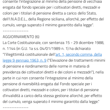
consente l'integrazione al minimo della pensione di vecchiaia
erogata dal fondo speciale per i coltivatori diretti, mezzadri e
coloni per i titolari di pensione diretta a carico: dello Stato,
dell'I.N.A.D.E.L., della Regione siciliana, allorché, per effetto del
cumulo, venga superato il minimo garantito dalla legge".
---------------
AGGIORNAMENTO (6)
La Corte Costituzionale, con sentenza 15 - 29 dicembre 1988,
n. 1144 (in G.U. 1a s.s. 04/01/1989 n. 1) ha dichiarato
"l'illegittimità costituzionale dell'
art. 1, secondo comma, della
legge 9 gennaio 1963, n. 9
("Elevazione dei trattamenti minimi
di pensione e riordinamento delle norme in materia di
previdenza dei coltivatori diretti e dei coloni e mezzadri"), nella
parte in cui non consente l'integrazione al minimo della
pensione di riversibilità erogata dal Fondo speciale per i
coltivatori diretti, mezzadri e coloni, per i titolari di pensione
d'invalidità a carico della stessa gestione allorché, per effetto
del cumulo, venga superato il minimo garantito dalla legge."
---------------