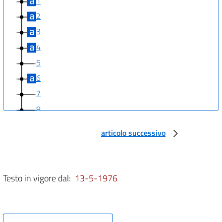
1
2
3
4
5
6
7
8
9
articolo successivo
10
Testo in vigore dal:
13-5-1976