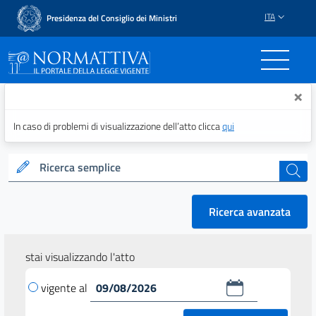
ITA
Presidenza del Consiglio dei Ministri
Normattiva - Il portale del
×
In caso di problemi di visualizzazione dell’atto clicca
qui
Ricerca semplice
cerca
Ricerca avanzata
stai visualizzando l'atto
vigente al