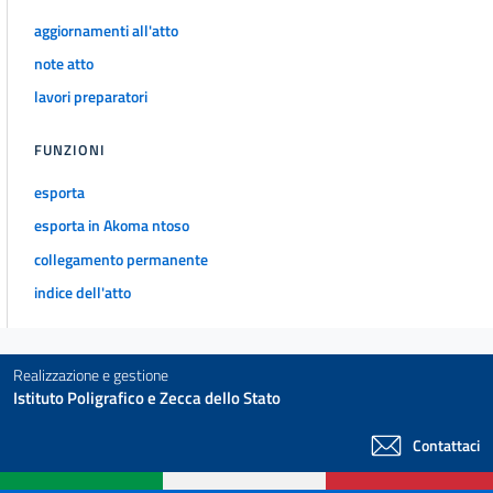
aggiornamenti all'atto
note atto
lavori preparatori
FUNZIONI
esporta
esporta in Akoma ntoso
collegamento permanente
indice dell'atto
Realizzazione e gestione
Istituto Poligrafico e Zecca dello Stato
Contattaci