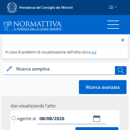
ITA
Presidenza del Consiglio dei Ministri
Normattiva - Il portale del
×
In caso di problemi di visualizzazione dell’atto clicca
qui
Ricerca semplice
cerca
Ricerca avanzata
stai visualizzando l'atto
vigente al