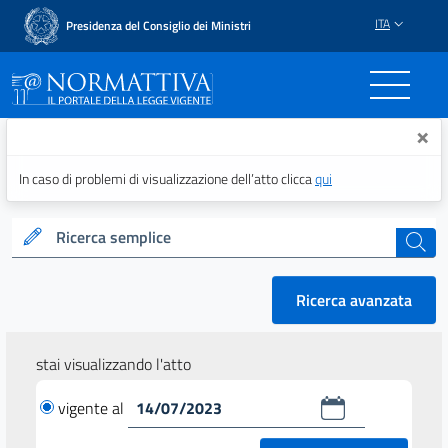
ITA
Presidenza del Consiglio dei Ministri
Normattiva - Il portale del
×
In caso di problemi di visualizzazione dell’atto clicca
qui
Ricerca semplice
cerca
Ricerca avanzata
stai visualizzando l'atto
vigente al