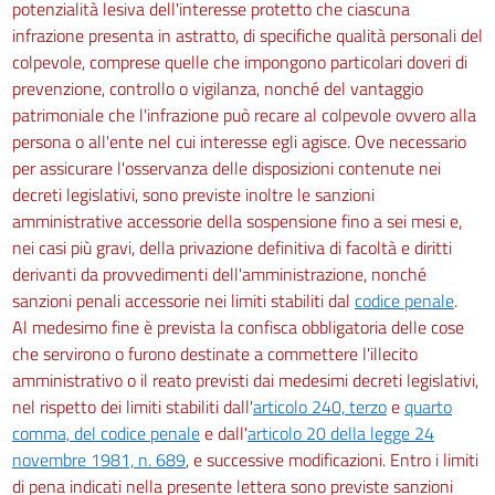
potenzialità lesiva dell'interesse protetto che ciascuna
infrazione presenta in astratto, di specifiche qualità personali del
colpevole, comprese quelle che impongono particolari doveri di
prevenzione, controllo o vigilanza, nonché del vantaggio
patrimoniale che l'infrazione può recare al colpevole ovvero alla
persona o all'ente nel cui interesse egli agisce. Ove necessario
per assicurare l'osservanza delle disposizioni contenute nei
decreti legislativi, sono previste inoltre le sanzioni
amministrative accessorie della sospensione fino a sei mesi e,
nei casi più gravi, della privazione definitiva di facoltà e diritti
derivanti da provvedimenti dell'amministrazione, nonché
sanzioni penali accessorie nei limiti stabiliti dal
codice penale
.
Al medesimo fine è prevista la confisca obbligatoria delle cose
che servirono o furono destinate a commettere l'illecito
amministrativo o il reato previsti dai medesimi decreti legislativi,
nel rispetto dei limiti stabiliti dall'
articolo 240, terzo
e
quarto
comma, del codice penale
e dall'
articolo 20 della legge 24
novembre 1981, n. 689
, e successive modificazioni. Entro i limiti
di pena indicati nella presente lettera sono previste sanzioni