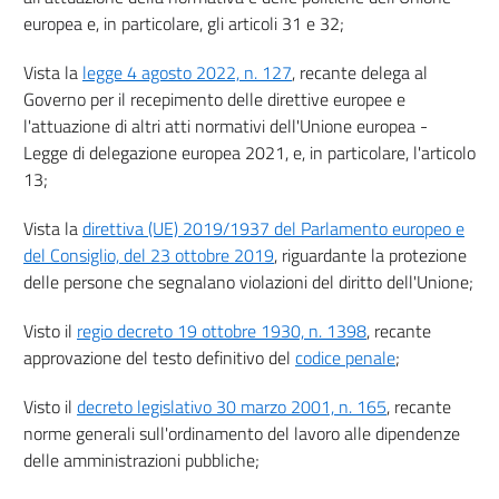
europea e, in particolare, gli articoli 31 e 32;
20
21
Vista la
legge 4 agosto 2022, n. 127
, recante delega al
22
Governo per il recepimento delle direttive europee e
l'attuazione di altri atti normativi dell'Unione europea -
Capo IV
Legge di delegazione europea 2021, e, in particolare, l'articolo
Disposizioni finali
13;
23
Vista la
direttiva (UE) 2019/1937 del Parlamento europeo e
24
del Consiglio, del 23 ottobre 2019
, riguardante la protezione
25
delle persone che segnalano violazioni del diritto dell'Unione;
Allegati
Visto il
regio decreto 19 ottobre 1930, n. 1398
, recante
approvazione del testo definitivo del
codice penale
;
Allegato
Allegato
Visto il
decreto legislativo 30 marzo 2001, n. 165
, recante
norme generali sull'ordinamento del lavoro alle dipendenze
delle amministrazioni pubbliche;