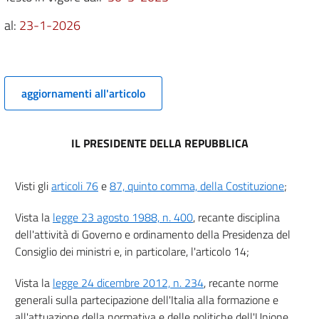
7
al:
23-1-2026
8
9
10
aggiornamenti all'articolo
11
12
13
IL PRESIDENTE DELLA REPUBBLICA
14
15
Visti gli
articoli 76
e
87, quinto comma, della Costituzione
;
Capo III
Vista la
legge 23 agosto 1988, n. 400
, recante disciplina
Misure di protezione
dell'attività di Governo e ordinamento della Presidenza del
16
Consiglio dei ministri e, in particolare, l'articolo 14;
17
Vista la
legge 24 dicembre 2012, n. 234
, recante norme
18
generali sulla partecipazione dell'Italia alla formazione e
19
all'attuazione della normativa e delle politiche dell'Unione