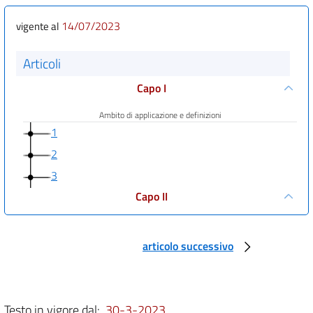
14/07/2023
vigente al
Articoli
Capo I
Ambito di applicazione e definizioni
1
2
3
Capo II
Segnalazioni interne, segnalazioni esterne, obbligo di riservatezza e
divulgazioni pubbliche
articolo successivo
4
5
6
Testo in vigore dal:
30-3-2023