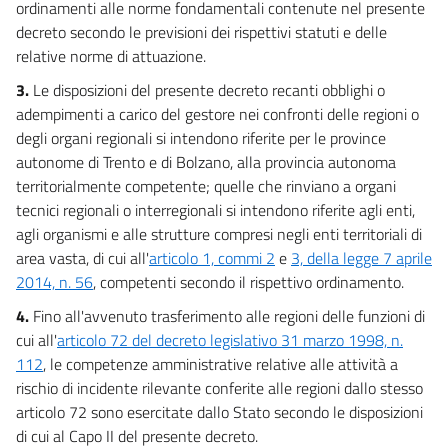
ordinamenti alle norme fondamentali contenute nel presente
decreto secondo le previsioni dei rispettivi statuti e delle
Allegato I
relative norme di attuazione.
Allegato I
3.
Le disposizioni del presente decreto recanti obblighi o
Allegato L
adempimenti a carico del gestore nei confronti delle regioni o
Allegato L
degli organi regionali si intendono riferite per le province
autonome di Trento e di Bolzano, alla provincia autonoma
Allegato M
territorialmente competente; quelle che rinviano a organi
Allegato M
tecnici regionali o interregionali si intendono riferite agli enti,
agli organismi e alle strutture compresi negli enti territoriali di
area vasta, di cui all'
articolo 1, commi 2
e
3, della legge 7 aprile
2014, n. 56
, competenti secondo il rispettivo ordinamento.
4.
Fino all'avvenuto trasferimento alle regioni delle funzioni di
cui all'
articolo 72 del decreto legislativo 31 marzo 1998, n.
112
, le competenze amministrative relative alle attività a
rischio di incidente rilevante conferite alle regioni dallo stesso
articolo 72 sono esercitate dallo Stato secondo le disposizioni
di cui al Capo II del presente decreto.