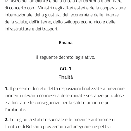
Ministro dell'ambiente e della tutela del territorio e del mare,
di concerto con i Ministri degli affari esteri e della cooperazione
Allegato B
internazionale, della giustizia, dell'economia e delle finanze,
Allegato B
della salute, dell'interno, dello sviluppo economico e delle
Allegato C
infrastrutture e dei trasporti;
Allegato C
Emana
Allegato D
Allegato D
il seguente decreto legislativo:
Allegato E
Art. 1
Allegato E
Finalità
Allegato F
1.
Il presente decreto detta disposizioni finalizzate a prevenire
Allegato F
incidenti rilevanti connessi a determinate sostanze pericolose
e a limitarne le conseguenze per la salute umana e per
Allegato G
l'ambiente.
Allegato G
2.
Le regioni a statuto speciale e le province autonome di
Allegato H
Trento e di Bolzano provvedono ad adeguare i rispettivi
Allegato H