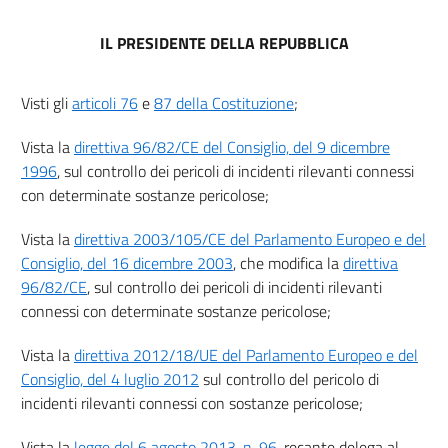
11
IL PRESIDENTE DELLA REPUBBLICA
Capo III
Adempimenti
Visti gli
articoli 76
e
87 della Costituzione
;
12
Vista la
direttiva 96/82/CE del Consiglio, del 9 dicembre
13
1996
, sul controllo dei pericoli di incidenti rilevanti connessi
14
con determinate sostanze pericolose;
15
Vista la
direttiva 2003/105/CE del Parlamento Europeo e del
16
Consiglio, del 16 dicembre 2003
, che modifica la
direttiva
17
96/82/CE
, sul controllo dei pericoli di incidenti rilevanti
18
connessi con determinate sostanze pericolose;
19
Vista la
direttiva 2012/18/UE del Parlamento Europeo e del
20
Consiglio, del 4 luglio 2012
sul controllo del pericolo di
21
incidenti rilevanti connessi con sostanze pericolose;
22
Vista la
legge del 6 agosto 2013, n. 96
, recante delega al