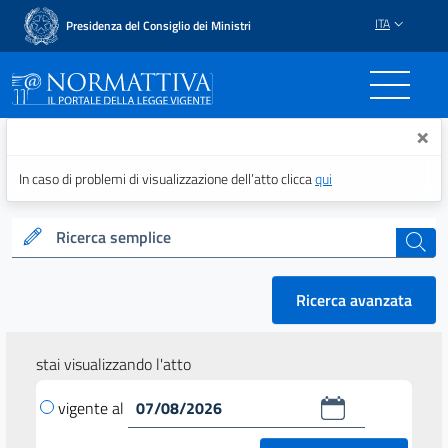
ITA
Presidenza del Consiglio dei Ministri
Normattiva - Il portale del
×
In caso di problemi di visualizzazione dell’atto clicca
qui
Ricerca semplice
cerca
Ricerca avanzata
stai visualizzando l'atto
vigente al