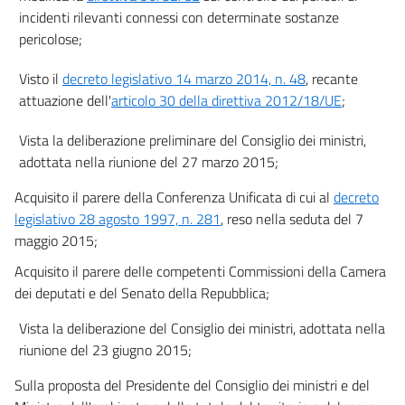
incidenti rilevanti connessi con determinate sostanze
Allegato 1
pericolose;
Allegato 1
Visto il
decreto legislativo 14 marzo 2014, n. 48
, recante
Allegato 2
attuazione dell'
articolo 30 della direttiva 2012/18/UE
;
Allegato 2
Allegato 3
Vista la deliberazione preliminare del Consiglio dei ministri,
adottata nella riunione del 27 marzo 2015;
Allegato 3
Acquisito il parere della Conferenza Unificata di cui al
decreto
Allegato 4
legislativo 28 agosto 1997, n. 281
, reso nella seduta del 7
Allegato 4
maggio 2015;
Allegato 5
Acquisito il parere delle competenti Commissioni della Camera
Allegato 5
dei deputati e del Senato della Repubblica;
Allegato 6
Vista la deliberazione del Consiglio dei ministri, adottata nella
Allegato 6
riunione del 23 giugno 2015;
Allegato A
Sulla proposta del Presidente del Consiglio dei ministri e del
Allegato A