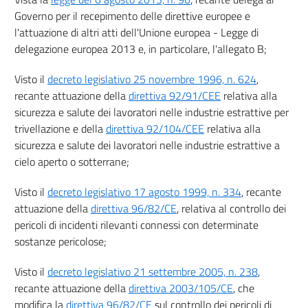
23
Governo per il recepimento delle direttive europee e
24
l'attuazione di altri atti dell'Unione europea - Legge di
delegazione europea 2013 e, in particolare, l'allegato B;
25
26
Visto il
decreto legislativo 25 novembre 1996, n. 624
,
recante attuazione della
direttiva 92/91/CEE
relativa alla
27
sicurezza e salute dei lavoratori nelle industrie estrattive per
Capo IV
trivellazione e della
direttiva 92/104/CEE
relativa alla
Sanzioni, disposizioni finanziarie e transitorie ed abrogazioni
sicurezza e salute dei lavoratori nelle industrie estrattive a
28
cielo aperto o sotterrane;
29
Visto il
decreto legislativo 17 agosto 1999, n. 334
, recante
30
attuazione della
direttiva 96/82/CE
, relativa al controllo dei
31
pericoli di incidenti rilevanti connessi con determinate
sostanze pericolose;
32
33
Visto il
decreto legislativo 21 settembre 2005, n. 238
,
recante attuazione della
direttiva 2003/105/CE
, che
Allegati
modifica la
direttiva 96/82/CE
sul controllo dei pericoli di