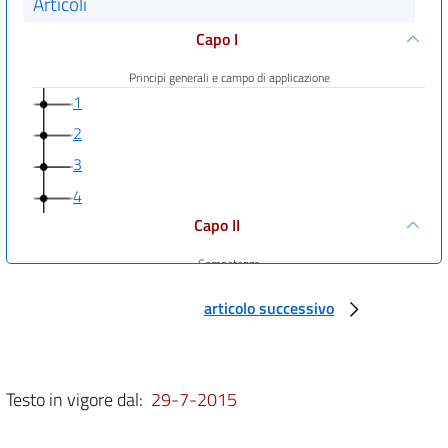
Articoli
Capo I
Principi generali e campo di applicazione
1
2
3
4
Capo II
Competenze
5
articolo successivo
6
7
8
Testo in vigore dal:
29-7-2015
9
10