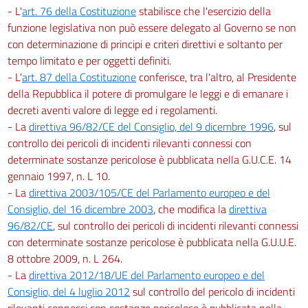
- L'
art. 76 della Costituzione
stabilisce che l'esercizio della
funzione legislativa non può essere delegato al Governo se non
con determinazione di principi e criteri direttivi e soltanto per
tempo limitato e per oggetti definiti.
- L'
art. 87 della Costituzione
conferisce, tra l'altro, al Presidente
della Repubblica il potere di promulgare le leggi e di emanare i
decreti aventi valore di legge ed i regolamenti.
- La
direttiva 96/82/CE del Consiglio, del 9 dicembre 1996
, sul
controllo dei pericoli di incidenti rilevanti connessi con
determinate sostanze pericolose è pubblicata nella G.U.C.E. 14
gennaio 1997, n. L 10.
- La
direttiva 2003/105/CE del Parlamento europeo e del
Consiglio, del 16 dicembre 2003
, che modifica la
direttiva
96/82/CE
, sul controllo dei pericoli di incidenti rilevanti connessi
con determinate sostanze pericolose è pubblicata nella G.U.U.E.
8 ottobre 2009, n. L 264.
- La
direttiva 2012/18/UE del Parlamento europeo e del
Consiglio, del 4 luglio 2012
sul controllo del pericolo di incidenti
rilevanti connessi con sostanze pericolose è pubblicata nella