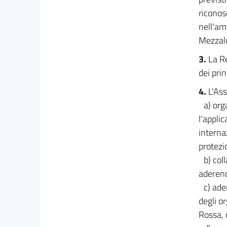
riconos
nell'am
Mezzalu
3.
La Re
dei prin
4.
L'Ass
a) org
l'appli
interna
protezio
b) col
aderen
c) ad
degli o
Rossa, 