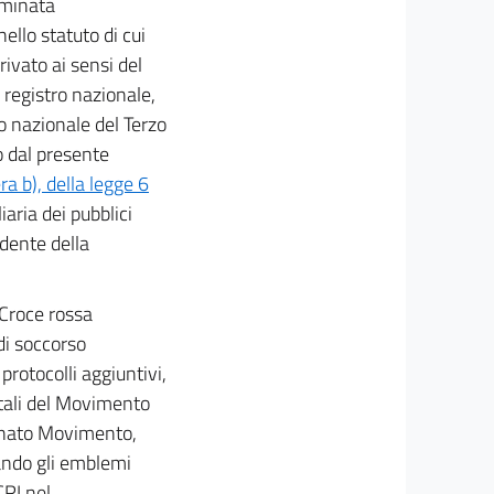
ominata
ello statuto di cui
rivato ai sensi del
l registro nazionale,
o nazionale del Terzo
o dal presente
ra b), della legge 6
iaria dei pubblici
idente della
 Croce rossa
di soccorso
protocolli aggiuntivi,
ntali del Movimento
inato Movimento,
zando gli emblemi
CRI nel