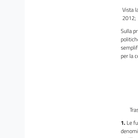
Vista l
2012;
Sulla pr
politic
semplifi
per la 
Tra
1.
Le fu
denomin