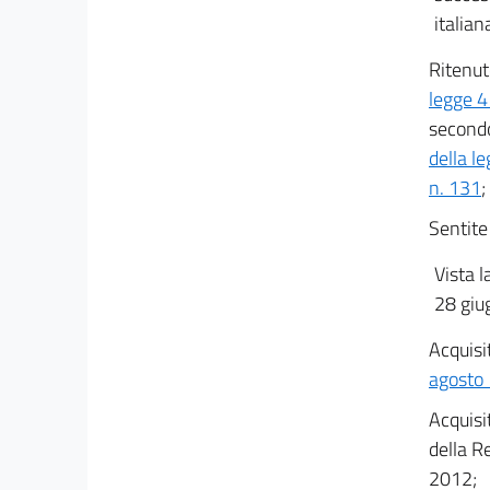
italian
Ritenut
legge 
secondo 
della l
n. 131
;
Sentite
Vista l
28 giu
Acquisit
agosto 
Acquisi
della R
2012;