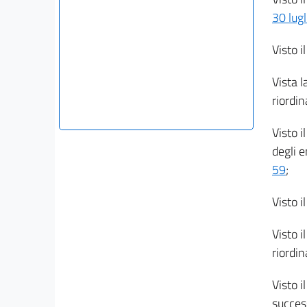
30 lug
Visto i
Vista l
riordin
Visto i
degli e
59
;
Visto i
Visto i
riordin
Visto i
succes