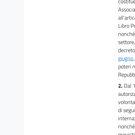
costitu
Associa
all'arti
Libro Pr
nonché 
settore
decreto,
giugno 
poteri 
Repubbl
2.
Dal 1
autoriz
volonta
di segu
interna
nonché 
previsti