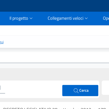
Il progetto
Collegamenti veloci
Op
rtale della legge vigent
qui
Cerca