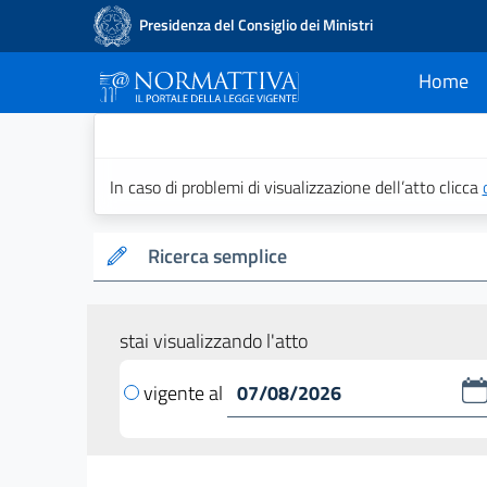
Presidenza del Consiglio dei Ministri
Home
current
Normattiva - Il po
In caso di problemi di visualizzazione dell’atto clicca
Ricerca semplice
stai visualizzando l'atto
vigente al