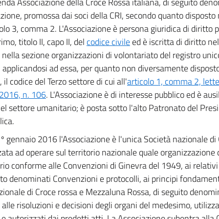
enda Associazione della Croce Rossa italiana, di seguito den
zione, promossa dai soci della CRI, secondo quanto disposto n
colo 3, comma 2. L'Associazione è persona giuridica di diritto p
imo, titolo II, capo II, del
codice civile
ed è iscritta di diritto ne
nella sezione organizzazioni di volontariato del registro unic
, applicandosi ad essa, per quanto non diversamente dispost
 il codice del Terzo settore di cui all'
articolo 1, comma 2, lette
2016, n. 106
. L'Associazione è di interesse pubblico ed è ausil
nel settore umanitario; è posta sotto l'alto Patronato del Pres
ica.
º gennaio 2016 l'Associazione è l'unica Società nazionale di
zata ad operare sul territorio nazionale quale organizzazione 
rio conforme alle Convenzioni di Ginevra del 1949, ai relativi 
ito denominati Convenzioni e protocolli, ai principi fondame
zionale di Croce rossa e Mezzaluna Rossa, di seguito denom
alle risoluzioni e decisioni degli organi del medesimo, utiliz
 e autorizzati dai predetti atti. La Associazione subentra alla 