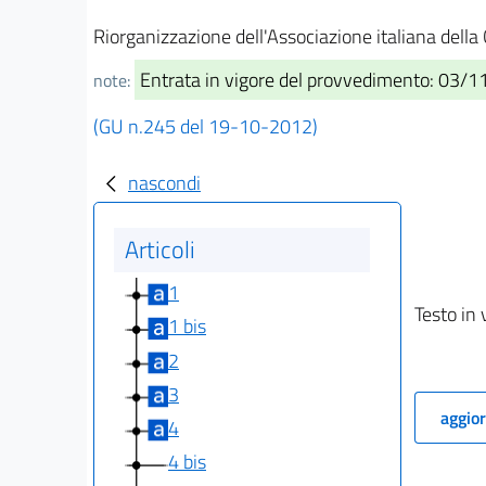
Riorganizzazione dell'Associazione italiana della
Entrata in vigore del provvedimento: 03/
note:
(GU n.245 del 19-10-2012)
nascondi
Articoli
1
Testo in 
1 bis
2
3
aggior
4
4 bis