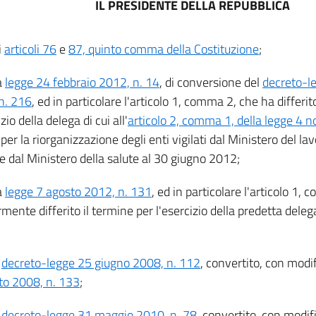
IL PRESIDENTE DELLA REPUBBLICA
i
articoli 76
e
87, quinto comma della Costituzione
;
a
legge 24 febbraio 2012, n. 14
, di conversione del
decreto-l
n. 216
, ed in particolare l'articolo 1, comma 2, che ha differit
izio della delega di cui all'
articolo 2, comma 1, della legge 4
 per la riorganizzazione degli enti vigilati dal Ministero del lav
 e dal Ministero della salute al 30 giugno 2012;
a
legge 7 agosto 2012, n. 131
, ed in particolare l'articolo 1,
rmente differito il termine per l'esercizio della predetta dele
l
decreto-legge 25 giugno 2008, n. 112
, convertito, con modif
to 2008, n. 133
;
l
decreto-legge 31 maggio 2010, n. 78
, convertito, con modif