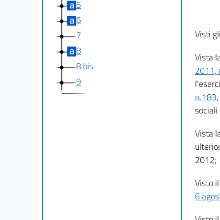
5
6
Visti gl
7
8
Vista l
8 bis
2011, 
9
l'eserc
n.183
,
sociali
Vista l
ulterio
2012;
Visto i
6 agos
Visto i