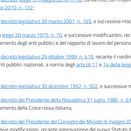
lio 2010, n. 122
;
l
decreto legislativo 30 marzo 2001, n. 165
, e successive mod
a
legge 20 marzo 1975, n. 70
, e successive modificazioni, rec
amento degli enti pubblici e del rapporto di lavoro del person
l
decreto legislativo 29 ottobre 1999, n. 419
, recante il rior
nti pubblici nazionali, a norma degli
articoli 11
e
14 della leg
l
decreto legislativo 30 dicembre 1992, n. 502
, e successive 
l
decreto del Presidente della Repubblica 31 luglio 1980, n. 6
amento della Croce rossa italiana;
l
decreto del Presidente del Consiglio dei Ministri 6 maggio 2
sive modificazioni, recante approvazione del nuovo Statuto d