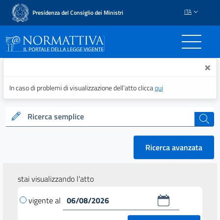
ITA
Presidenza del Consiglio dei Ministri
Normattiva - Il portale del
×
In caso di problemi di visualizzazione dell’atto clicca
qui
Ricerca semplice
cerca
Ricerca avanzata
stai visualizzando l'atto
vigente al