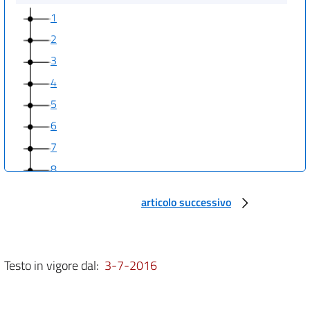
1
2
3
4
5
6
7
8
9
articolo successivo
10
11
12
Testo in vigore dal:
3-7-2016