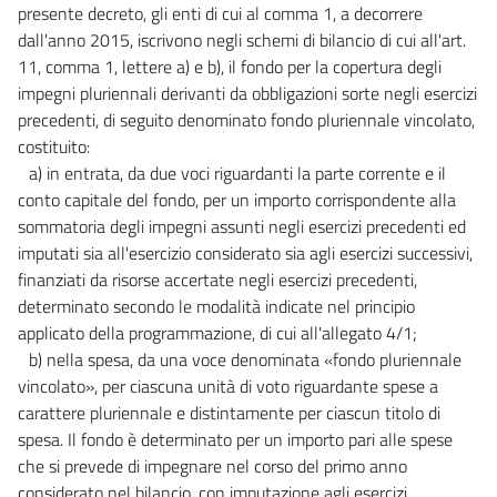
presente decreto, gli enti di cui al comma 1, a decorrere
58
dall'anno 2015, iscrivono negli schemi di bilancio di cui all'art.
59
11, comma 1, lettere a) e b), il fondo per la copertura degli
impegni pluriennali derivanti da obbligazioni sorte negli esercizi
60
precedenti, di seguito denominato fondo pluriennale vincolato,
61
costituito:
62
a) in entrata, da due voci riguardanti la parte corrente e il
63
conto capitale del fondo, per un importo corrispondente alla
sommatoria degli impegni assunti negli esercizi precedenti ed
64
imputati sia all'esercizio considerato sia agli esercizi successivi,
65
finanziati da risorse accertate negli esercizi precedenti,
66
determinato secondo le modalità indicate nel principio
applicato della programmazione, di cui all'allegato 4/1;
67
b) nella spesa, da una voce denominata «fondo pluriennale
68
vincolato», per ciascuna unità di voto riguardante spese a
69
carattere pluriennale e distintamente per ciascun titolo di
spesa. Il fondo è determinato per un importo pari alle spese
70
che si prevede di impegnare nel corso del primo anno
71
considerato nel bilancio, con imputazione agli esercizi