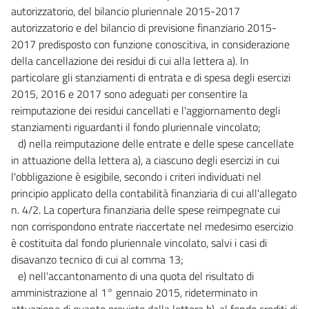
Allegato 6/2(parte 2)
autorizzatorio, del bilancio pluriennale 2015-2017
Allegato 6/2(parte 3)
autorizzatorio e del bilancio di previsione finanziario 2015-
2017 predisposto con funzione conoscitiva, in considerazione
Allegato 6/2(parte 4)
della cancellazione dei residui di cui alla lettera a). In
Allegato 6/2(parte 5)
particolare gli stanziamenti di entrata e di spesa degli esercizi
Allegato 6/3(parte 1)
2015, 2016 e 2017 sono adeguati per consentire la
Allegato 6/3(parte 2)
reimputazione dei residui cancellati e l'aggiornamento degli
stanziamenti riguardanti il fondo pluriennale vincolato;
Allegato 6/3(parte 3)
d) nella reimputazione delle entrate e delle spese cancellate
Allegato 6/3(parte 4)
in attuazione della lettera a), a ciascuno degli esercizi in cui
Allegato 6/3(parte 5)
l'obbligazione è esigibile, secondo i criteri individuati nel
Allegato 6/3(parte 6)
principio applicato della contabilità finanziaria di cui all'allegato
Allegato 6/3(parte 7)
n. 4/2. La copertura finanziaria delle spese reimpegnate cui
non corrispondono entrate riaccertate nel medesimo esercizio
Allegato 7
è costituita dal fondo pluriennale vincolato, salvi i casi di
Allegato 7
disavanzo tecnico di cui al comma 13;
e) nell'accantonamento di una quota del risultato di
Allegato 8
amministrazione al 1° gennaio 2015, rideterminato in
Allegato 8/1
attuazione di quanto previsto dalla lettera b), al fondo crediti di