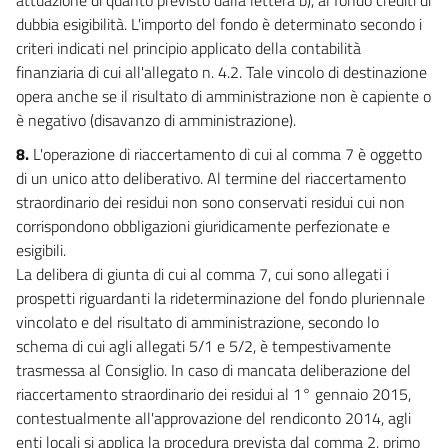
Allegato 8/2
dubbia esigibilità. L'importo del fondo è determinato secondo i
Allegato 8/3
criteri indicati nel principio applicato della contabilità
finanziaria di cui all'allegato n. 4.2. Tale vincolo di destinazione
Allegato 9
opera anche se il risultato di amministrazione non è capiente o
Allegato 9
è negativo (disavanzo di amministrazione).
Allegato 10
8.
L'operazione di riaccertamento di cui al comma 7 è oggetto
Allegato 10
di un unico atto deliberativo. Al termine del riaccertamento
straordinario dei residui non sono conservati residui cui non
Allegato 11
corrispondono obbligazioni giuridicamente perfezionate e
Allegato 11
esigibili.
La delibera di giunta di cui al comma 7, cui sono allegati i
Allegato 12
prospetti riguardanti la rideterminazione del fondo pluriennale
Allegato 12/1
vincolato e del risultato di amministrazione, secondo lo
Allegato 12/2
schema di cui agli allegati 5/1 e 5/2, è tempestivamente
Allegato 12/3
trasmessa al Consiglio. In caso di mancata deliberazione del
riaccertamento straordinario dei residui al 1° gennaio 2015,
Allegato 12/4
contestualmente all'approvazione del rendiconto 2014, agli
Allegato 12/5
enti locali si applica la procedura prevista dal comma 2, primo