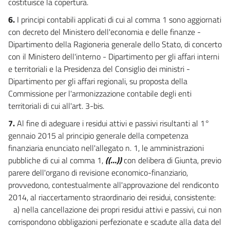
Allegati
costituisce la copertura.
6.
I principi contabili applicati di cui al comma 1 sono aggiornati
Allegato 1
con decreto del Ministero dell'economia e delle finanze -
Allegato 1
Dipartimento della Ragioneria generale dello Stato, di concerto
Allegato 2
con il Ministero dell'interno - Dipartimento per gli affari interni
Allegato 2
e territoriali e la Presidenza del Consiglio dei ministri -
Dipartimento per gli affari regionali, su proposta della
Allegato 3
Commissione per l'armonizzazione contabile degli enti
Allegato 3
territoriali di cui all'art. 3-bis.
Allegato 4
7.
Al fine di adeguare i residui attivi e passivi risultanti al 1°
Allegato 4/1(parte 1)
gennaio 2015 al principio generale della competenza
finanziaria enunciato nell'allegato n. 1, le amministrazioni
Allegato 4/1(parte 2)
pubbliche di cui al comma 1,
((...))
con delibera di Giunta, previo
Allegato 4/2(parte 1)
parere dell'organo di revisione economico-finanziario,
Allegato 4/2(parte 2)
provvedono, contestualmente all'approvazione del rendiconto
Allegato 4/2(parte 3)
2014, al riaccertamento straordinario dei residui, consistente:
a) nella cancellazione dei propri residui attivi e passivi, cui non
Allegato 4/3(parte 1)
corrispondono obbligazioni perfezionate e scadute alla data del
Allegato 4/3(parte 2)