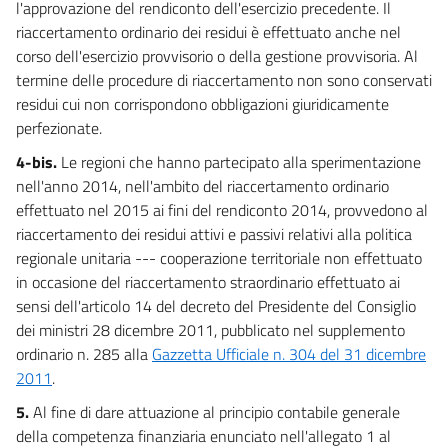
44
l'approvazione del rendiconto dell'esercizio precedente. Il
riaccertamento ordinario dei residui è effettuato anche nel
45
corso dell'esercizio provvisorio o della gestione provvisoria. Al
46
termine delle procedure di riaccertamento non sono conservati
47
residui cui non corrispondono obbligazioni giuridicamente
48
perfezionate.
49
4-bis.
Le regioni che hanno partecipato alla sperimentazione
nell'anno 2014, nell'ambito del riaccertamento ordinario
50
effettuato nel 2015 ai fini del rendiconto 2014, provvedono al
51
riaccertamento dei residui attivi e passivi relativi alla politica
51 bis
regionale unitaria --- cooperazione territoriale non effettuato
in occasione del riaccertamento straordinario effettuato ai
52
sensi dell'articolo 14 del decreto del Presidente del Consiglio
53
dei ministri 28 dicembre 2011, pubblicato nel supplemento
54
ordinario n. 285 alla
Gazzetta Ufficiale n. 304 del 31 dicembre
55
2011
.
56
5.
Al fine di dare attuazione al principio contabile generale
della competenza finanziaria enunciato nell'allegato 1 al
57