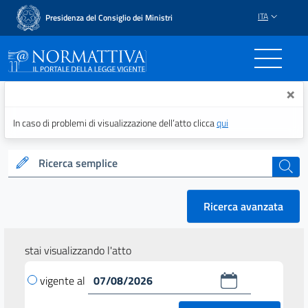
ITA
Presidenza del Consiglio dei Ministri
Normattiva - Il portale del
×
In caso di problemi di visualizzazione dell’atto clicca
qui
Ricerca semplice
cerca
Ricerca avanzata
stai visualizzando l'atto
vigente al