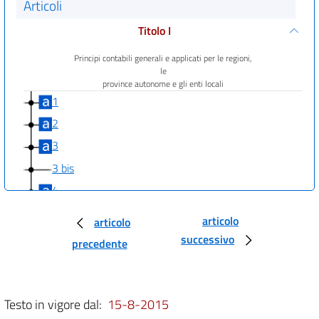
Articoli
Titolo I
Principi contabili generali e applicati per le regioni,
le
province autonome e gli enti locali
1
2
3
3 bis
4
5
articolo
articolo
6
successivo
precedente
7
8
9
Testo in vigore dal:
15-8-2015