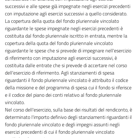
72
successivi e alle spese già impegnate negli esercizi precedenti
con imputazione agli esercizi successivi a quello considerato.
73
La copertura della quota del fondo pluriennale vincolato
((Titolo IV
riguardante le spese impegnate negli esercizi precedenti è
Adeguamento delle disposizioni riguardanti la finanza
costituita dal fondo pluriennale iscritto in entrata, mentre la
regionale e locale))
copertura della quota del fondo pluriennale vincolato
74
riguardante le spese che si prevede di impegnare nell'esercizio
75
di riferimento con imputazione agli esercizi successivi, è
costituita dalle entrate che si prevede di accertare nel corso
76
dell'esercizio di riferimento. Agli stanziamenti di spesa
77
riguardanti il fondo pluriennale vincolato è attribuito il codice
((Titolo V
della missione e del programma di spesa cui il fondo si riferisce
e il codice del piano dei conti relativo al fondo pluriennale
Disposizioni finali e transitorie))
vincolato.
78
Nel corso dell'esercizio, sulla base dei risultati del rendiconto, è
79
determinato l'importo definivo degli stanziamenti riguardanti il
80
fondo pluriennale vincolato e degli impegni assunti negli
esercizi precedenti di cui il fondo pluriennale vincolato