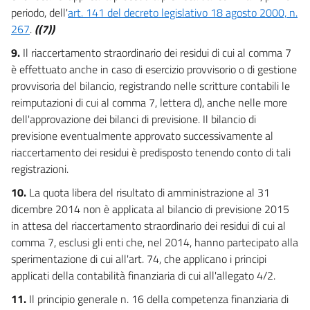
Allegato 12/6
periodo, dell'
art. 141 del decreto legislativo 18 agosto 2000, n.
267
.
((7))
Allegato 12/7
9.
Il riaccertamento straordinario dei residui di cui al comma 7
Allegato 13
è effettuato anche in caso di esercizio provvisorio o di gestione
Allegato 13/1
provvisoria del bilancio, registrando nelle scritture contabili le
Allegato 13/2
reimputazioni di cui al comma 7, lettera d), anche nelle more
dell'approvazione dei bilanci di previsione. Il bilancio di
Allegato 14
previsione eventualmente approvato successivamente al
Allegato 14
riaccertamento dei residui è predisposto tenendo conto di tali
Allegato 15
registrazioni.
Allegato 15
10.
La quota libera del risultato di amministrazione al 31
dicembre 2014 non è applicata al bilancio di previsione 2015
Allegato 16
in attesa del riaccertamento straordinario dei residui di cui al
Allegato 16
comma 7, esclusi gli enti che, nel 2014, hanno partecipato alla
Allegato 17
sperimentazione di cui all'art. 74, che applicano i principi
applicati della contabilità finanziaria di cui all'allegato 4/2.
Allegato 17/1
Allegato 17/2
11.
Il principio generale n. 16 della competenza finanziaria di