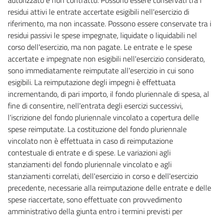
32
residui attivi le entrate accertate esigibili nell'esercizio di
33
riferimento, ma non incassate. Possono essere conservate tra i
residui passivi le spese impegnate, liquidate o liquidabili nel
34
corso dell'esercizio, ma non pagate. Le entrate e le spese
35
accertate e impegnate non esigibili nell'esercizio considerato,
((Titolo III
sono immediatamente reimputate all'esercizio in cui sono
esigibili. La reimputazione degli impegni è effettuata
Ordinamento finanziario e contabile delle regioni))
incrementando, di pari importo, il fondo pluriennale di spesa, al
36
fine di consentire, nell'entrata degli esercizi successivi,
37
l'iscrizione del fondo pluriennale vincolato a copertura delle
38
spese reimputate. La costituzione del fondo pluriennale
vincolato non è effettuata in caso di reimputazione
39
contestuale di entrate e di spese. Le variazioni agli
40
stanziamenti del fondo pluriennale vincolato e agli
41
stanziamenti correlati, dell'esercizio in corso e dell'esercizio
precedente, necessarie alla reimputazione delle entrate e delle
42
spese riaccertate, sono effettuate con provvedimento
43
amministrativo della giunta entro i termini previsti per