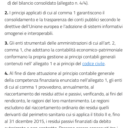
d) del bilancio consolidato (allegato n. 4/4).
Principi contabili generali e applicati per il settore sanitario
2.
I principi applicati di cui al comma 1 garantiscono il
19
consolidamento e la trasparenza dei conti pubblici secondo le
20
direttive dell'Unione europea e l'adozione di sistemi informativi
omogenei e interoperabili.
21
3.
Gli enti strumentali delle amministrazioni di cui all'art. 2,
22
comma 1, che adottano la contabilità economico-patrimoniale
23
conformano la propria gestione ai principi contabili generali
24
contenuti nell' allegato 1 e ai principi del
codice civile
.
25
4.
Al fine di dare attuazione al principio contabile generale
26
della competenza finanziaria enunciato nell'allegato 1, gli enti
di cui al comma 1 provvedono, annualmente, al
27
riaccertamento dei residui attivi e passivi, verificando, ai fini del
28
rendiconto, le ragioni del loro mantenimento. Le regioni
29
escludono dal riaccertamento ordinario dei residui quelli
derivanti dal perimetro sanitario cui si applica il titolo II e, fino
30
al 31 dicembre 2015, i residui passivi finanziati da debito
31
autorizzato e non contratto. Possono essere conservati tra i