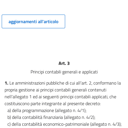
10
11
11 bis
aggiornamenti all'articolo
11 ter
11 quater
11 quinquies
12
Art. 3
13
Principi contabili generali e applicati
14
15
1.
Le amministrazioni pubbliche di cui all'art. 2, conformano la
propria gestione ai principi contabili generali contenuti
16
nell'allegato 1 ed ai seguenti principi contabili applicati, che
17
costituiscono parte integrante al presente decreto:
18
a) della programmazione (allegato n. 4/1);
b) della contabilità finanziaria (allegato n. 4/2);
18 bis
c) della contabilità economico-patrimoniale (allegato n. 4/3);
Titolo II