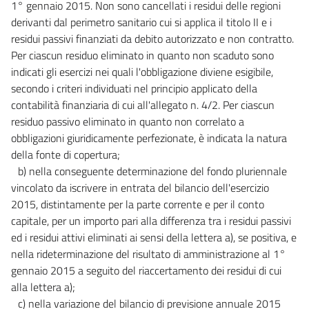
1° gennaio 2015. Non sono cancellati i residui delle regioni
Allegato 4/3(parte 3)
derivanti dal perimetro sanitario cui si applica il titolo II e i
Allegato 4/4
residui passivi finanziati da debito autorizzato e non contratto.
Per ciascun residuo eliminato in quanto non scaduto sono
Allegato 5
indicati gli esercizi nei quali l'obbligazione diviene esigibile,
Allegato 5/1
secondo i criteri individuati nel principio applicato della
Allegato 5/2
contabilità finanziaria di cui all'allegato n. 4/2. Per ciascun
residuo passivo eliminato in quanto non correlato a
Allegato 6
obbligazioni giuridicamente perfezionate, è indicata la natura
Allegato 6/1(parte 1)
della fonte di copertura;
Allegato 6/1(parte 2)
b) nella conseguente determinazione del fondo pluriennale
vincolato da iscrivere in entrata del bilancio dell'esercizio
Allegato 6/1(parte 3)
2015, distintamente per la parte corrente e per il conto
Allegato 6/1(parte 4)
capitale, per un importo pari alla differenza tra i residui passivi
Allegato 6/1(parte 5)
ed i residui attivi eliminati ai sensi della lettera a), se positiva, e
Allegato 6/1(parte 6)
nella rideterminazione del risultato di amministrazione al 1°
gennaio 2015 a seguito del riaccertamento dei residui di cui
Allegato 6/1(parte 7)
alla lettera a);
Allegato 6/2(parte 1)
c) nella variazione del bilancio di previsione annuale 2015