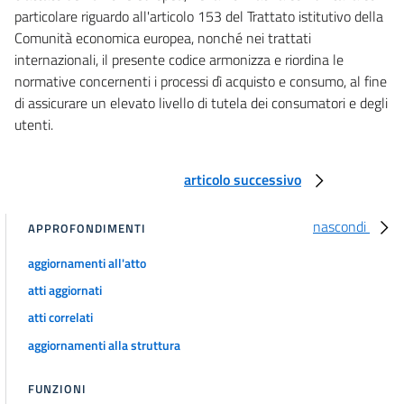
particolare riguardo all'articolo 153 del Trattato istitutivo della
67 sexies
Comunità economica europea, nonché nei trattati
67 septies
internazionali, il presente codice armonizza e riordina le
67 octies
normative concernenti i processi dì acquisto e consumo, al fine
di assicurare un elevato livello di tutela dei consumatori e degli
67 novies
utenti.
67 decies
67 undecies
articolo successivo
67 duodecies
67 terdecies
nascondi
APPROFONDIMENTI
67 quaterdecies
aggiornamenti all'atto
67 quinquiesdecies
atti aggiornati
67 sexiesdecies
atti correlati
67 septiesdecies
aggiornamenti alla struttura
67 duodevicies
67 undevicies
FUNZIONI