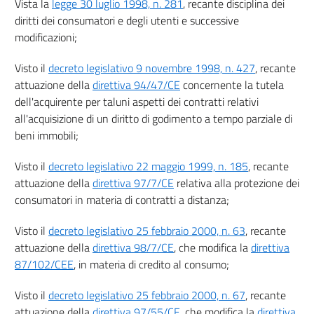
Vista la
legge 30 luglio 1998, n. 281
, recante disciplina dei
Titolo II
diritti dei consumatori e degli utenti e successive
ESERCIZIO DELL'ATTIVITÀ COMMERCIALE
modificazioni;
Capo I
Disposizioni generali
39
Visto il
decreto legislativo 9 novembre 1998, n. 427
, recante
attuazione della
direttiva 94/47/CE
concernente la tutela
Capo II
dell'acquirente per taluni aspetti dei contratti relativi
Promozione delle vendite
Sezione I
all'acquisizione di un diritto di godimento a tempo parziale di
Credito al consumo
beni immobili;
40
41
Visto il
decreto legislativo 22 maggio 1999, n. 185
, recante
attuazione della
direttiva 97/7/CE
relativa alla protezione dei
42
consumatori in materia di contratti a distanza;
43
Titolo III
Visto il
decreto legislativo 25 febbraio 2000, n. 63
, recante
MODALITÀ CONTRATTUALI
attuazione della
direttiva 98/7/CE
, che modifica la
direttiva
44
87/102/CEE
, in materia di credito al consumo;
Capo I
Visto il
decreto legislativo 25 febbraio 2000, n. 67
, recante
((Dei diritti dei consumatori nei contratti))
attuazione della
direttiva 97/55/CE
, che modifica la
direttiva
45