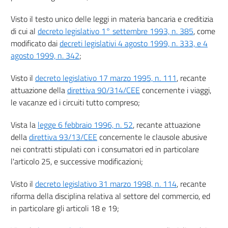
28
Visto il testo unico delle leggi in materia bancaria e creditizia
29
di cui al
decreto legislativo 1° settembre 1993, n. 385
, come
30
modificato dai
decreti legislativi 4 agosto 1999, n. 333, e 4
31
agosto 1999, n. 342
;
32
Visto il
decreto legislativo 17 marzo 1995, n. 111
, recante
Parte III
attuazione della
direttiva 90/314/CEE
concernente i viaggi,
IL RAPPORTO DI CONSUMO
le vacanze ed i circuiti tutto compreso;
Titolo I
DEI CONTRATTI DEL CONSUMATORE IN GENERALE
Vista la
legge 6 febbraio 1996, n. 52
, recante attuazione
33
della
direttiva 93/13/CEE
concernente le clausole abusive
34
nei contratti stipulati con i consumatori ed in particolare
35
l'articolo 25, e successive modificazioni;
36
Visto il
decreto legislativo 31 marzo 1998, n. 114
, recante
37
riforma della disciplina relativa al settore del commercio, ed
37 bis
in particolare gli articoli 18 e 19;
38