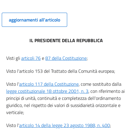
Capo II
Indicazione dei prodotti
6
aggiornamenti all'articolo
7
8
IL PRESIDENTE DELLA REPUBBLICA
9
10
Visti gli
articoli 76
e
87 della Costituzione
;
11
12
Visto l'articolo 153 del Trattato della Comunità europea;
Capo III
Visto l'
articolo 117 della Costituzione
, come sostituito dalla
Particolari modalità di informazione
legge costituzionale 18 ottobre 2001, n. 3
, con riferimento ai
Sezione I
Indicazione dei prezzi per unità di misura
principi di unità, continuità e completezza dell'ordinamento
13
giuridico, nel rispetto dei valori di sussidiarietà orizzontale e
14
verticale;
15
Visto l'
articolo 14 della legge 23 agosto 1988, n. 400
;
15 bis