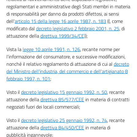
22 bis
regolamentari e amministrative degli Stati membri in materia
23
di responsabilità per danno da prodotti difettosi, ai sensi
dell'
articolo 15 della legge 16 aprile 1987, n. 183
((, come
((SEZIONE II
modificato dal
decreto legislativo 2 febbraio 2001, n. 25
, di
Pratiche commerciali aggressive))
attuazione della
direttiva 1999/34/CE)
);
24
25
Vista la
legge 10 aprile 1991, n. 126
, recante norme per
26
l'informazione del consumatore, e successive modificazioni,
nonché il relativo regolamento di attuazione di cui al
decreto
((Capo III
Applicazione))
del Ministro dell'industria, del commercio e dell'artigianato 8
27
febbraio 1997, n. 101
;
27 bis
Visto il
decreto legislativo 15 gennaio 1992, n. 50
, recante
27 ter
attuazione della
direttiva 85/577/CEE
in materia di contratti
27 quater
negoziati fuori dei locali commerciali;
((Titolo IV))
Visto il
decreto legislativo 25 gennaio 1992, n. 74
, recante
Particolari modalità della comunicazione pubblicitaria
attuazione della
direttiva 84/450/CEE
in materia di
((Capo I))
Rafforzamento della tutela del consumatore in materia di televendite
pubblicità ingannevole;