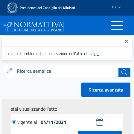
ITA
Presidenza del Consiglio dei Ministri
Normattiva - Il portale del
×
In caso di problemi di visualizzazione dell’atto clicca
qui
Ricerca semplice
cerca
Ricerca avanzata
stai visualizzando l'atto
vigente al