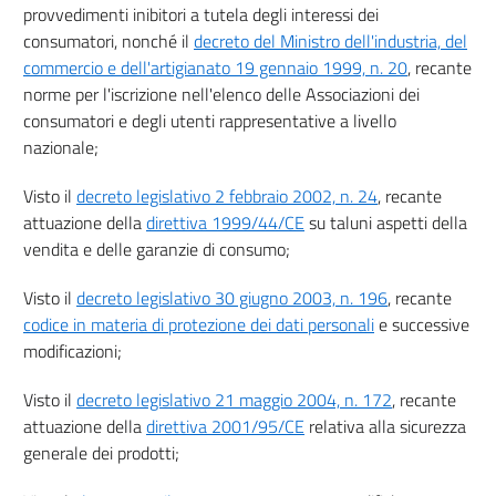
provvedimenti inibitori a tutela degli interessi dei
54 bis
consumatori, nonché il
decreto del Ministro dell'industria, del
55
commercio e dell'artigianato 19 gennaio 1999, n. 20
, recante
56
norme per l'iscrizione nell'elenco delle Associazioni dei
consumatori e degli utenti rappresentative a livello
57
nazionale;
58
59
Visto il
decreto legislativo 2 febbraio 2002, n. 24
, recante
attuazione della
direttiva 1999/44/CE
su taluni aspetti della
((Sezione II-bis))
vendita e delle garanzie di consumo;
((COMMERCIALIZZAZIONE
A DISTANZA
DI SERVIZI FINANZIARI AI CONSUMATORI))
Visto il
decreto legislativo 30 giugno 2003, n. 196
, recante
(non ancora vigente alla data selezionata)
codice in materia di protezione dei dati personali
e successive
59 bis
modificazioni;
59 ter
Visto il
decreto legislativo 21 maggio 2004, n. 172
, recante
59 quater
attuazione della
direttiva 2001/95/CE
relativa alla sicurezza
59 quinquies
generale dei prodotti;
59 sexies