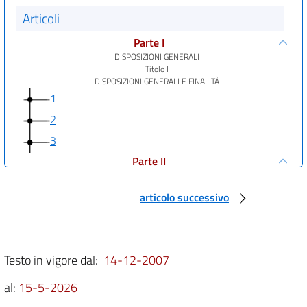
Articoli
Parte I
DISPOSIZIONI GENERALI
Titolo I
DISPOSIZIONI GENERALI E FINALITÀ
1
2
3
Parte II
((EDUCAZIONE, INFORMAZIONE, PRATICHE COMMERCIALI, PUBBLICITÀ))
Titolo I
articolo successivo
EDUCAZIONE DEL CONSUMATORE
4
Titolo II
INFORMAZIONI AI CONSUMATORI
Testo in vigore dal:
14-12-2007
Capo I
Disposizioni Generali
al:
15-5-2026
5