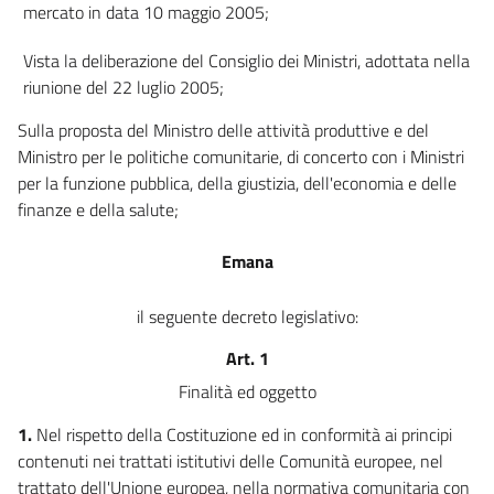
mercato in data 10 maggio 2005;
65 bis
Sezione IV
Vista la deliberazione del Consiglio dei Ministri, adottata nella
((Disposizioni generali))
riunione del 22 luglio 2005;
65 ter
66
Sulla proposta del Ministro delle attività produttive e del
Ministro per le politiche comunitarie, di concerto con i Ministri
66 bis
per la funzione pubblica, della giustizia, dell'economia e delle
66 ter
finanze e della salute;
66 quater
Emana
66 quinquies
67
il seguente decreto legislativo:
((Sezione IV-bis
Art. 1
Commercializzazione a distanza di servizi finanziari ai consumatori))
67 bis
Finalità ed oggetto
67 ter
1.
Nel rispetto della Costituzione ed in conformità ai principi
67 quater
contenuti nei trattati istitutivi delle Comunità europee, nel
67 quinquies
trattato dell'Unione europea, nella normativa comunitaria con