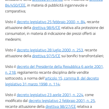
84/450/CEE
, in materia di pubblicità ingannevole e
46
comparativa;
47
Visto il
decreto legislativo 25 febbraio 2000, n. 84
, recante
Sezione I
attuazione della
direttiva 98/6/CE
relativa alla protezione dei
((Informazioni precontrattuali per i consumatori nei contratti diversi dai
contratti a distanza o negoziati fuori dei locali commerciali))
consumatori, in materia di indicazione dei prezzi offerti ai
48
medesimi;
Sezione II
Visto il
decreto legislativo 28 luglio 2000, n. 253
, recante
((Informazioni precontrattuali per il consumatore e diritto di recesso nei
contratti a distanza e nei contratti negoziati fuori dei locali commerciali))
attuazione della
direttiva 97/5/CE
sui bonifici transfrontalieri;
49
Visto il
decreto del Presidente della Repubblica 6 aprile 2001,
49 bis
n. 218
, regolamento recante disciplina delle vendite
50
sottocosto, a norma dell'
articolo 15, comma 8, del decreto
51
legislativo 31 marzo 1998, n. 114
;
52
Visto il
decreto legislativo 23 aprile 2001, n. 224
, come
53
modificato dal
decreto legislativo 2 febbraio 2001, n. 25
,
54
recante attuazione della
direttiva 98/27/CE
relativa a