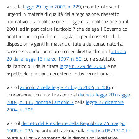
Vista la
legge 29 luglio 2003, n. 229
, recante interventi
16
urgenti in materia di qualità della regolazione, riassetto
17
normativo e semplificazione - legge di semplificazione per il
17 bis
2001, ed in particolare l'articolo 7 che delega il Governo ad
adottare uno o più decreti legislativi per il riassetto delle
Titolo III
disposizioni vigenti in materia di tutela dei consumatori ai
((PRATICHE COMMERCIALI,))
PUBBLICITÀ E ALTRE COMUNICAZIONI
COMMERCIALI
sensi e secondo i principi e i criteri direttivi di cui all'
articolo
Capo I
20 della legge 15 marzo 1997, n. 59
, come sostituito
Disposizioni generali
dall'articolo 1 della citata
legge n. 229 del 2003
, e nel
18
rispetto dei principi e dei criteri direttivi ivi richiamati;
19
((Capo II
Visto l'
articolo 2 della legge 27 luglio 2004, n. 186
, di
Pratiche commerciali scorrette))
conversione, con modificazioni, del
decreto-legge 28 maggio
20
2004, n. 136, nonché l'articolo 7
della
legge 27 dicembre
((SEZIONE I
2004, n. 306
;
Pratiche commerciali ingannevoli))
Visto il
decreto del Presidente della Repubblica 24 maggio
21
1988, n. 224
, recante attuazione della
direttiva 85/374/CEE
22
relativa al ravvicinamento delle disposizioni legislative,