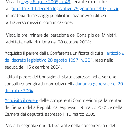
Vista la
legge 6 aprile 2005, n. 49
, recante modifiche
59 septies
all'
articolo 7 del decreto legislativo 25 gennaio 1992, n. 74
,
59 octies
in materia di messaggi pubblicitari ingannevoli diffusi
59 novies
attraverso mezzi di comunicazione;
59 decies
Vista la preliminare deliberazione del Consiglio dei Ministri,
59 undecies
adottata nella riunione del 28 ottobre 2004;
59 duodecies
Acquisito il parere della Conferenza unificata di cui all'
articolo 8
59 terdecies
del decreto legislativo 28 agosto 1997, n. 281
, reso nella
Sezione III
seduta del 16 dicembre 2004;
((Altri diritti del consumatore))
Udito il parere del Consiglio di Stato espresso nella sezione
60
consultiva per gli atti normativi nell'
adunanza generale del 20
61
dicembre 2004;
62
Acquisito il parere
delle competenti Commissioni parlamentari
63
del Senato della Repubblica, espresso il 9 marzo 2005, e della
Camera dei deputati, espresso il 10 marzo 2005;
64
65
Vista la segnalazione del Garante della concorrenza e del