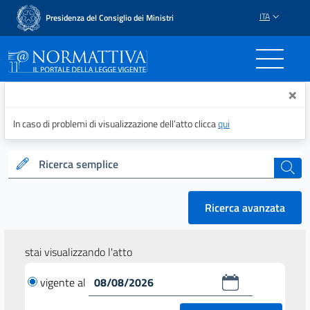
ITA
Presidenza del Consiglio dei Ministri
Normattiva - Il portale del
×
In caso di problemi di visualizzazione dell’atto clicca
qui
Ricerca semplice
cerca
Ricerca avanzata
stai visualizzando l'atto
vigente al