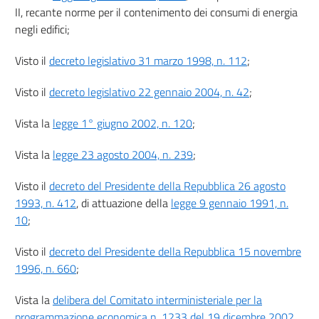
17
II, recante norme per il contenimento dei consumi di energia
negli edifici;
Allegati
Visto il
decreto legislativo 31 marzo 1998, n. 112
;
Allegato A
Allegato A
Visto il
decreto legislativo 22 gennaio 2004, n. 42
;
Allegato B
Vista la
legge 1° giugno 2002, n. 120
;
Allegato B
Allegato C
Vista la
legge 23 agosto 2004, n. 239
;
Allegato C
Visto il
decreto del Presidente della Repubblica 26 agosto
Allegato D
1993, n. 412
, di attuazione della
legge 9 gennaio 1991, n.
Allegato D
10
;
Allegato E
Visto il
decreto del Presidente della Repubblica 15 novembre
Allegato E
1996, n. 660
;
Allegato F
Vista la
delibera del Comitato interministeriale per la
Allegato F
programmazione economica n. 1233 del 19 dicembre 2002
,