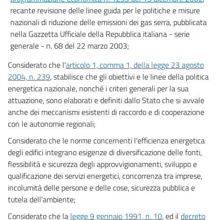
recante revisione delle linee guida per le politiche e misure
Allegato G
nazionali di riduzione delle emissioni dei gas serra, pubblicata
Allegato G
nella Gazzetta Ufficiale della Repubblica italiana - serie
Allegato H
generale - n. 68 del 22 marzo 2003;
Allegato H
Considerato che l'
articolo 1, comma 1, della legge 23 agosto
Allegato I
2004, n. 239
, stabilisce che gli obiettivi e le linee della politica
energetica nazionale, nonché i criteri generali per la sua
Allegato I
attuazione, sono elaborati e definiti dallo Stato che si avvale
Allegato L
anche dei meccanismi esistenti di raccordo e di cooperazione
Allegato L
con le autonomie regionali;
Allegato M
Considerato che le norme concernenti l'efficienza energetica
Allegato M
degli edifici integrano esigenze di diversificazione delle fonti,
flessibilità e sicurezza degli approvvigionamenti, sviluppo e
qualificazione dei servizi energetici, concorrenza tra imprese,
incolumità delle persone e delle cose, sicurezza pubblica e
tutela dell'ambiente;
Considerato che la
legge 9 gennaio 1991, n. 10
, ed il
decreto