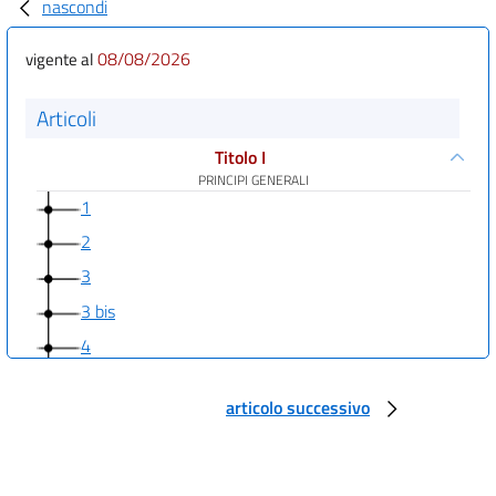
nascondi
08/08/2026
vigente al
Articoli
Titolo I
PRINCIPI GENERALI
1
2
3
3 bis
4
4 bis
articolo successivo
4 ter
4 quater
5