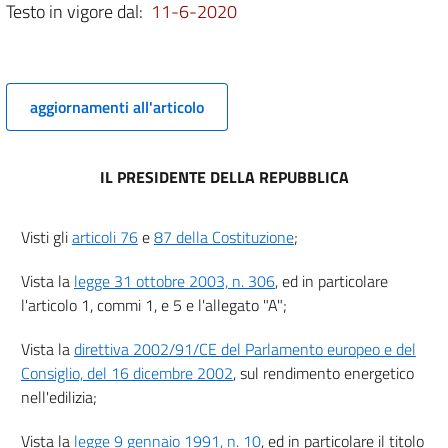
Testo in vigore dal:
11-6-2020
6
7
8
aggiornamenti all'articolo
9
10
Titolo II
IL PRESIDENTE DELLA REPUBBLICA
NORME TRANSITORIE
11
Visti gli
articoli 76
e
87 della Costituzione
;
12
Titolo III
Vista la
legge 31 ottobre 2003, n. 306
, ed in particolare
DISPOSIZIONI FINALI
l'articolo 1, commi 1, e 5 e l'allegato "A";
13
Vista la
direttiva 2002/91/CE del Parlamento europeo e del
14
Consiglio, del 16 dicembre 2002
, sul rendimento energetico
15
nell'edilizia;
16
Vista la
legge 9 gennaio 1991, n. 10
, ed in particolare il titolo