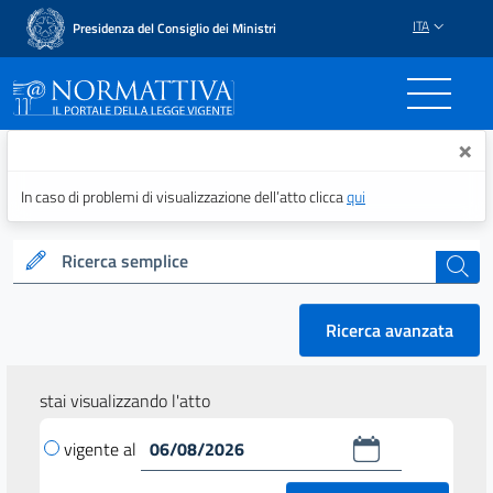
ITA
Presidenza del Consiglio dei Ministri
Normattiva - Il portale del
×
In caso di problemi di visualizzazione dell’atto clicca
qui
Ricerca semplice
cerca
Ricerca avanzata
stai visualizzando l'atto
vigente al