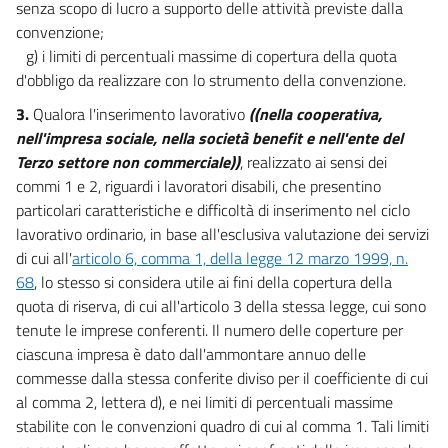
senza scopo di lucro a supporto delle attività previste dalla
37
convenzione;
38
g) i limiti di percentuali massime di copertura della quota
d'obbligo da realizzare con lo strumento della convenzione.
39
40
3.
Qualora l'inserimento lavorativo
((nella cooperativa,
nell'impresa sociale, nella società benefit e nell'ente del
Capo II
Terzo settore non commerciale))
, realizzato ai sensi dei
Lavoro ripartito
commi 1 e 2, riguardi i lavoratori disabili, che presentino
41
particolari caratteristiche e difficoltà di inserimento nel ciclo
42
lavorativo ordinario, in base all'esclusiva valutazione dei servizi
43
di cui all'
articolo 6, comma 1, della legge 12 marzo 1999, n.
44
68
, lo stesso si considera utile ai fini della copertura della
quota di riserva, di cui all'articolo 3 della stessa legge, cui sono
45
tenute le imprese conferenti. Il numero delle coperture per
Capo III
ciascuna impresa è dato dall'ammontare annuo delle
Lavoro a tempo parziale
commesse dalla stessa conferite diviso per il coefficiente di cui
46
al comma 2, lettera d), e nei limiti di percentuali massime
Titolo VI
stabilite con le convenzioni quadro di cui al comma 1. Tali limiti
APPRENDISTATO E CONTRATTO DI INSERIMENTO