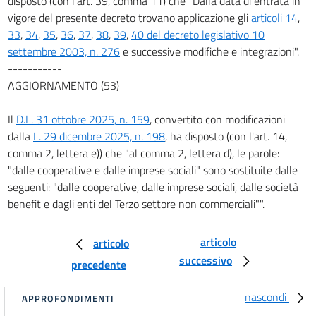
disposto (con l'art. 39, comma 11) che "Dalla data di entrata in
58
vigore del presente decreto trovano applicazione gli
articoli 14
,
59
33
,
34
,
35
,
36
,
37
,
38
,
39
,
40 del decreto legislativo 10
59 bis
settembre 2003, n. 276
e successive modifiche e integrazioni".
-----------
60
AGGIORNAMENTO (53)
Titolo VII
TIPOLOGIE CONTRATTUALI A PROGETTO E OCCASIONALI
Il
D.L. 31 ottobre 2025, n. 159
, convertito con modificazioni
Capo
I
dalla
L. 29 dicembre 2025, n. 198
, ha disposto (con l'art. 14,
Lavoro a progetto e lavoro occasionale
comma 2, lettera e)) che "al comma 2, lettera d), le parole:
61
"dalle cooperative e dalle imprese sociali" sono sostituite dalle
62
seguenti: "dalle cooperative, dalle imprese sociali, dalle società
benefit e dagli enti del Terzo settore non commerciali"".
63
64
articolo
articolo
65
successivo
precedente
66
67
nascondi
APPROFONDIMENTI
68