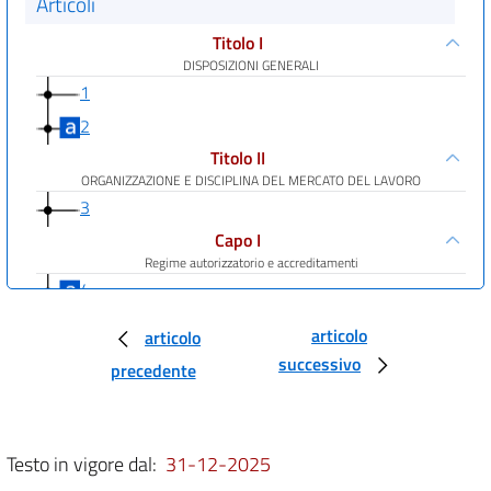
Articoli
Titolo I
DISPOSIZIONI GENERALI
1
2
Titolo II
ORGANIZZAZIONE E DISCIPLINA DEL MERCATO DEL LAVORO
3
Capo I
Regime autorizzatorio e accreditamenti
4
5
articolo
articolo
6
successivo
precedente
7
Capo II
Tutele sul mercato e disposizioni speciali con riferimento ai
Testo in vigore dal:
31-12-2025
lavoratori svantaggiati