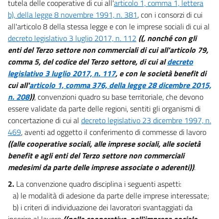
tutela delle cooperative di cui all'
articolo 1, comma 1, lettera
Titolo III
b), della legge 8 novembre 1991, n. 381
, con i consorzi di cui
SOMMINISTRAZIONE DI LAVORO APPALTO DI SERVIZI,
DISTACCO
all'articolo 8 della stessa legge e con le imprese sociali di cui al
decreto legislativo 3 luglio 2017, n. 112
((, nonché con gli
Capo I
enti del Terzo settore non commerciali di cui all'articolo 79,
Somministrazione di lavoro
comma 5, del codice del Terzo settore, di cui al
decreto
20
legislativo 3 luglio 2017, n. 117
, e con le società benefit di
21
cui all'
articolo 1, comma 376, della legge 28 dicembre 2015,
22
n. 208
))
, convenzioni quadro su base territoriale, che devono
essere validate da parte delle regioni, sentiti gli organismi di
23
concertazione di cui al
decreto legislativo 23 dicembre 1997, n.
24
469
, aventi ad oggetto il conferimento di commesse di lavoro
25
((alle cooperative sociali, alle imprese sociali, alle società
26
benefit e agli enti del Terzo settore non commerciali
medesimi da parte delle imprese associate o aderenti))
.
27
2.
La convenzione quadro disciplina i seguenti aspetti:
28
a) le modalità di adesione da parte delle imprese interessate;
Capo II
b) i criteri di individuazione dei lavoratori svantaggiati da
Appalto e distacco
inserire al lavoro
((nella cooperativa, nell'impresa sociale,