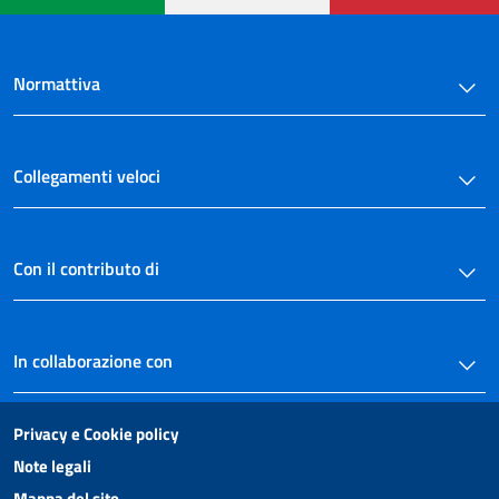
75
76
Normattiva
77
78
79
Collegamenti veloci
80
81
Capo II
Con il contributo di
Altre ipotesi di certificazione
82
83
In collaborazione con
84
Titolo IX
DISPOSIZIONI TRANSITORIE E FINALI
Privacy e Cookie policy
85
Note legali
86
Mappa del sito