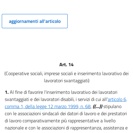
8
9
10
aggiornamenti all'articolo
11
12
13
14
Art. 14
Capo III
Borsa continua nazionale del lavoro e monitoraggio statistico
(Cooperative sociali, imprese sociali e inserimento lavorativo dei
15
lavoratori svantaggiati)
16
1.
Al fine di favorire l'inserimento lavorativo dei lavoratori
17
svantaggiati e dei lavoratori disabili, i servizi di cui all'
articolo 6,
Capo IV
comma 1, della legge 12 marzo 1999, n. 68
,
((...))
stipulano
Regime sanzionatorio
con le associazioni sindacali dei datori di lavoro e dei prestatori
18
di lavoro comparativamente più rappresentative a livello
nazionale e con le associazioni di rappresentanza, assistenza e
19