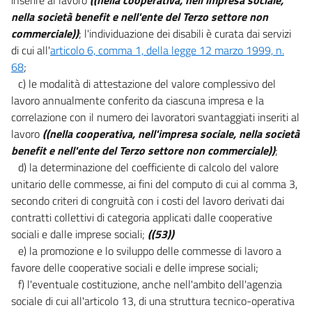
29
nella società benefit e nell'ente del Terzo settore non
30
commerciale))
; l'individuazione dei disabili è curata dai servizi
Titolo IV
di cui all'
articolo 6, comma 1, della legge 12 marzo 1999, n.
DISPOSIZIONI IN MATERIA DI GRUPPI DI IMPRESA
68
;
E
c) le modalità di attestazione del valore complessivo del
TRASFERIMENTO
D'AZIENDA
lavoro annualmente conferito da ciascuna impresa e la
31
correlazione con il numero dei lavoratori svantaggiati inseriti al
lavoro
((nella cooperativa, nell'impresa sociale, nella società
32
benefit e nell'ente del Terzo settore non commerciale))
;
Titolo V
d) la determinazione del coefficiente di calcolo del valore
TIPOLOGIE CONTRATTUALI A ORARIO RIDOTTO, MODULATO O
unitario delle commesse, ai fini del computo di cui al comma 3,
FLESSIBILE
secondo criteri di congruità con i costi del lavoro derivati dai
Capo I
contratti collettivi di categoria applicati dalle cooperative
Lavoro intermittente
sociali e dalle imprese sociali;
((53))
33
e) la promozione e lo sviluppo delle commesse di lavoro a
34
favore delle cooperative sociali e delle imprese sociali;
35
f) l'eventuale costituzione, anche nell'ambito dell'agenzia
sociale di cui all'articolo 13, di una struttura tecnico-operativa
36