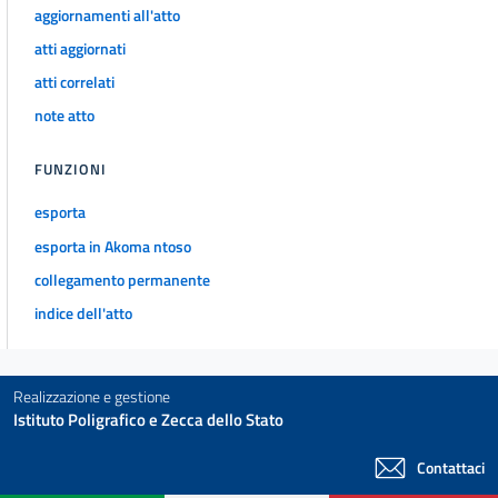
aggiornamenti all'atto
69
atti aggiornati
69 bis
atti correlati
Capo II
note atto
Prestazioni occasionali di tipo accessorio
rese
da
FUNZIONI
particolari
soggetti
esporta
70
esporta in Akoma ntoso
71
collegamento permanente
72
indice dell'atto
73
74
Realizzazione e gestione
Titolo VIII
Istituto Poligrafico e Zecca dello Stato
PROCEDURE DI CERTIFICAZIONE
Capo I
Contattaci
Certificazione dei contratti di lavoro