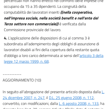
percentuali non hanno effetto nei confronti delle imprese che
occupano da 15 a 35 dipendenti. La congruità della
Capo I
Apprendistato
computabilità dei lavoratori inseriti
((nella cooperativa,
47
nell'impresa sociale, nella società benefit e nell'ente del
Terzo settore non commerciale))
è verificata dalla
48
Commissione provinciale del lavoro.
49
4.
L'applicazione delle disposizioni di cui al comma 3 è
50
subordinata all'adempimento degli obblighi di assunzione di
51
lavoratori disabili ai fini della copertura della restante quota
52
d'obbligo a loro carico determinata ai sensi dell'
articolo 3 della
legge 12 marzo 1999, n. 68
.
53
Capo II
-----------
Contratto di inserimento
54
AGGIORNAMENTO (10)
55
In seguito all'abrogazione del presente articolo disposta dalla
L.
56
24 dicembre 2007, n. 247
, il
D.L. 25 giugno 2008, n. 112
,
57
convertito, con modificazioni, dalla
L. 6 agosto 2008, n. 133
, ha