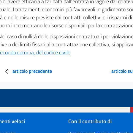
 di avere efficacia a far data dall'entrata in vigore dal relati
tuale. I trattamenti economici più favorevoli in godimento son
 e nelle misure previste dai contratti collettivi e i risparmi d
ono incrementano le risorse disponibili per la contrattazione 
Nel caso di nullità delle disposizioni contrattuali per violazio
ve o dei limiti fissati alla contrattazione collettiva, si applica
econdo comma, del codice civile
.
articolo precedente
articolo s
enti veloci
Con il contributo di