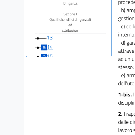
procede
Dirigenza
b) amp
Sezione I
gestion
Qualifiche, uffici dirigenziali
ed
c) col
attribuzioni
interna
13
d) gar
14
attraver
15
ad un u
16
stesso;
17
e) arm
dell'ut
17 bis
18
1-bis.
discipl
19
20
2.
I rap
dalle di
21
lavoro 
22