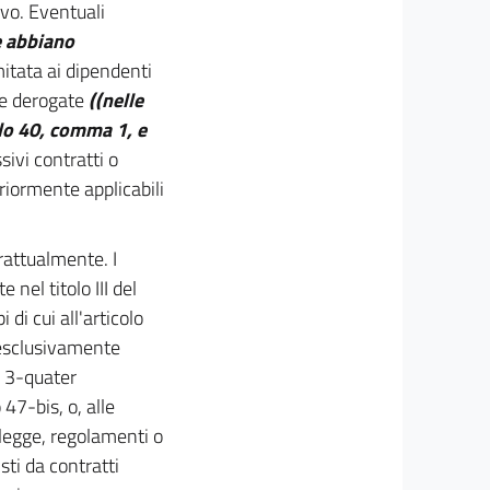
ivo. Eventuali
e abbiano
imitata ai dipendenti
re derogate
((nelle
olo 40, comma 1, e
ivi contratti o
riormente applicabili
trattualmente. I
 nel titolo III del
di cui all'articolo
 esclusivamente
e 3-quater
o 47-bis, o, alle
 legge, regolamenti o
sti da contratti