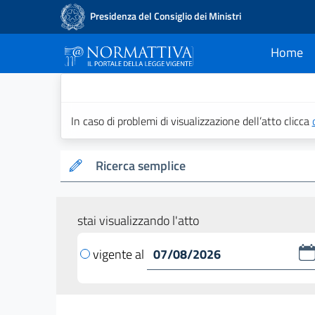
Presidenza del Consiglio dei Ministri
Home
current
Normattiva - Il po
In caso di problemi di visualizzazione dell’atto clicca
Ricerca semplice
stai visualizzando l'atto
vigente al