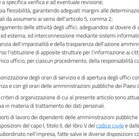
 a specifica verifica e ad eventuale revisione;
ia flessibilità, garantendo adeguati margini alle determinazi
ali da assumersi ai sensi dell'articolo 5, comma 2;
legamento delle attività degli uffici, adeguandosi al dovere d
 ed esterna, ed interconnessione mediante sistemi informatici 
anzia dell'imparzialità e della trasparenza dell'azione ammin
so l'istituzione di apposite strutture per l'informazione ai cit
nico ufficio, per ciascun procedimento, della responsabilità c
onizzazione degli orari di servizio e di apertura degli uffici c
enza e con gli orari delle amministrazioni pubbliche dei Paesi
I criteri di organizzazione di cui al presente articolo sono attua
ina in materia di trattamento dei dati personali.
porti di lavoro dei dipendenti delle amministrazioni pubbliche 
sposizioni del capo I, titolo II, del libro V del
codice civile
e dalle
subordinato nell'impresa, fatte salve le diverse disposizioni 