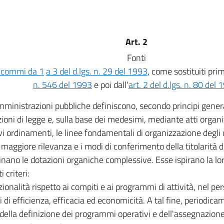
Art. 2
Fonti
, commi da 1
a 3 del d.lgs. n. 29 del 1993
, come sostituiti prim
n. 546 del 1993
e poi dall'
art. 2 del d.lgs. n. 80 del
ministrazioni pubbliche definiscono, secondo principi general
zioni di legge e, sulla base dei medesimi, mediante atti organi
ivi ordinamenti, le linee fondamentali di organizzazione degli u
di maggiore rilevanza e i modi di conferimento della titolarità
nano le dotazioni organiche complessive. Esse ispirano la lo
 criteri:
zionalità rispetto ai compiti e ai programmi di attività, nel p
vi di efficienza, efficacia ed economicità. A tal fine, period
o della definizione dei programmi operativi e dell'assegnazione 