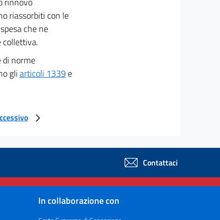
vo rinnovo
o riassorbiti con le
i spesa che ne
collettiva.
ne di norme
no gli
articoli 1339
e
uccessivo
Contattaci
In collaborazione con