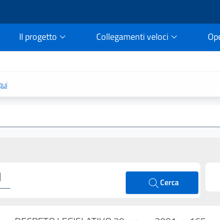
Il progetto
Collegamenti veloci
Op
rtale della legge vigent
qui
Cerca