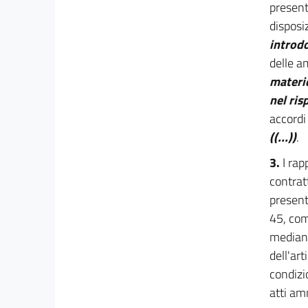
present
23
disposi
23 bis
introdo
24
delle a
25
materie
26
nel ris
accordi 
27
((...))
.
Sezione II
Accesso alla dirigenza e riordino della
((Scuola
3.
I rap
nazionale
contratt
dell'amministrazione))
28
presente
45, com
28 bis
mediant
29
dell'art
Capo III
condizi
Uffici, piante organiche, mobilità e accessi
atti am
29 bis