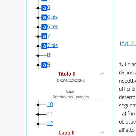
6
6 bis
6 ter
7
(
Art. 2
7 bis
8
9
1.
Le am
disposi
Titolo II
rispett
ORGANIZZAZIONE
uffici 
Capo I
determi
Relazioni con il pubblico
10
seguenti
a) fun
11
obietti
12
all'att
Capo II