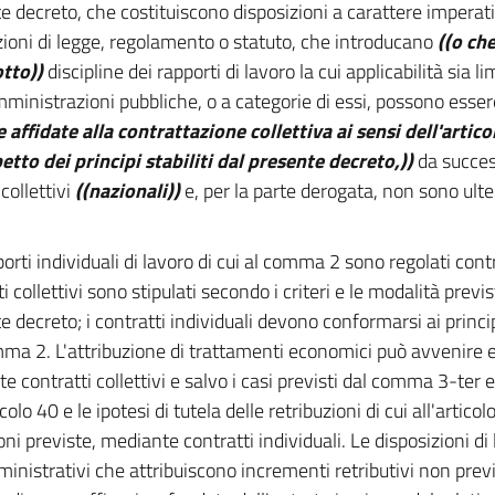
e decreto, che costituiscono disposizioni a carattere imperat
zioni di legge, regolamento o statuto, che introducano
((o ch
tto))
discipline dei rapporti di lavoro la cui applicabilità sia l
mministrazioni pubbliche, o a categorie di essi, possono esse
 affidate alla contrattazione collettiva ai sensi dell'artic
petto dei principi stabiliti dal presente decreto,))
da success
collettivi
((nazionali))
e, per la parte derogata, non sono ulte
porti individuali di lavoro di cui al comma 2 sono regolati con
i collettivi sono stipulati secondo i criteri e le modalità previste
 decreto; i contratti individuali devono conformarsi ai principi 
ma 2. L'attribuzione di trattamenti economici può avvenire
e contratti collettivi e salvo i casi previsti dal comma 3-ter 
icolo 40 e le ipotesi di tutela delle retribuzioni di cui all'articol
oni previste, mediante contratti individuali. Le disposizioni di
ministrativi che attribuiscono incrementi retributivi non previ