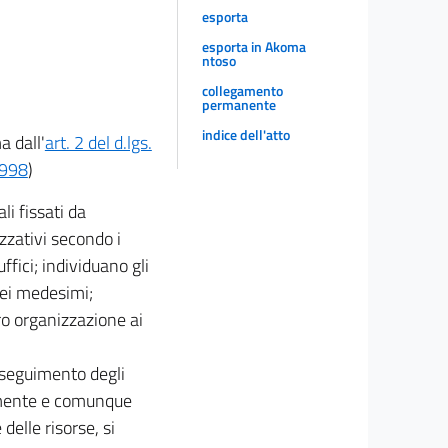
esporta
esporta in Akoma
ntoso
collegamento
permanente
indice dell'atto
a dall'
art. 2 del d.lgs.
 1998
)
i fissati da
zzativi secondo i
ffici; individuano gli
 dei medesimi;
ro organizzazione ai
erseguimento degli
icamente e comunque
delle risorse, si