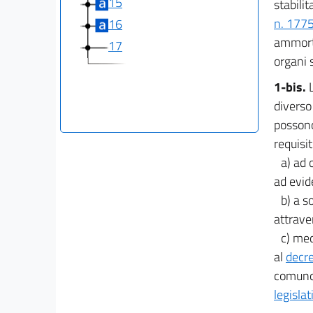
15
stabili
n. 1775
16
ammorti
17
organi s
1-bis.
diverso
possono
requisit
a) ad 
ad evid
b) a s
attrave
c) med
al
decre
comunqu
legisla