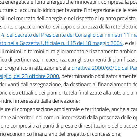
za energetica e fonti energetiche rinnovabili, compresa la poss
rutture di accumulo idrico per favorire l'integrazione delle ste
bili nel mercato dell'energia e nel rispetto di quanto previsto 
ione, dispacciamento, sviluppo e sicurezza della rete elettrica 
, del decreto del Presidente del Consiglio dei ministri 11 m
ato nella Gazzetta Ufficiale n. 115 del 18 maggio 2004
, e da
ivelli minimi in termini di miglioramento e risanamento ambien
fico di pertinenza, in coerenza con gli strumenti di pianificazi
to idrografico in attuazione della
direttiva 2000/60/CE del Pa
siglio, del 23 ottobre 2000
, determinando obbligatoriamente 
i derivanti dall'assegnazione, da destinare al finanziamento de
one distrettuali o dei piani di tutela finalizzate alla tutela e a
i idrici interessati dalla derivazione;
misure di compensazione ambientale e territoriale, anche a car
inare ai territori dei comuni interessati dalla presenza delle o
ione compresi tra i punti di presa e di restituzione delle acq
ibrio economico finanziario del progetto di concessione;