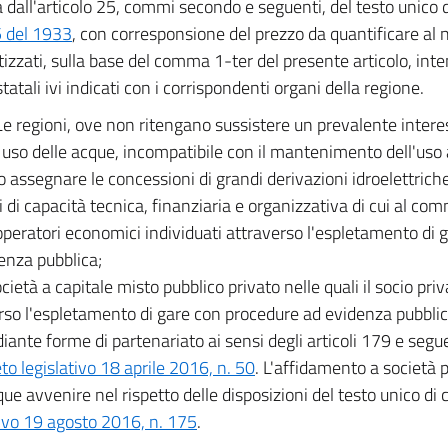
ta dall'articolo 25, commi secondo e seguenti, del testo unico d
 del 1933
, con corresponsione del prezzo da quantificare al n
zzati, sulla base del comma 1-ter del presente articolo, inten
tatali ivi indicati con i corrispondenti organi della regione.
Le regioni, ove non ritengano sussistere un prevalente intere
 uso delle acque, incompatibile con il mantenimento dell'uso a
 assegnare le concessioni di grandi derivazioni idroelettriche,
i di capacità tecnica, finanziaria e organizzativa di cui al com
operatori economici individuati attraverso l'espletamento di
enza pubblica;
ocietà a capitale misto pubblico privato nelle quali il socio priv
rso l'espletamento di gare con procedure ad evidenza pubblic
iante forme di partenariato ai sensi degli articoli 179 e segue
to legislativo 18 aprile 2016, n. 50
. L'affidamento a società 
e avvenire nel rispetto delle disposizioni del testo unico di c
tivo 19 agosto 2016, n. 175
.