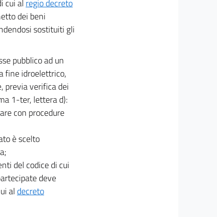
i cui al
regio decreto
etto dei beni
dendosi sostituiti gli
sse pubblico ad un
 fine idroelettrico,
 previa verifica dei
ma 1-ter, lettera d):
 gare con procedure
ato è scelto
a;
nti del codice di cui
partecipate deve
ui al
decreto