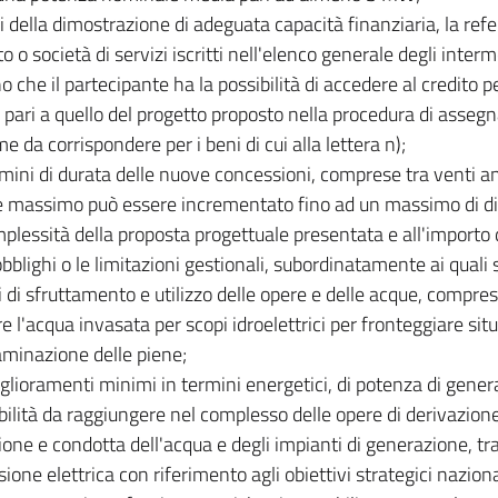
ni della dimostrazione di adeguata capacità finanziaria, la refe
to o società di servizi iscritti nell'elenco generale degli inter
no che il partecipante ha la possibilità di accedere al credito 
pari a quello del progetto proposto nella procedura di asseg
e da corrispondere per i beni di cui alla lettera n);
ermini di durata delle nuove concessioni, comprese tra venti an
 massimo può essere incrementato fino ad un massimo di diec
mplessità della proposta progettuale presentata e all'importo 
 obblighi o le limitazioni gestionali, subordinatamente ai quali
i di sfruttamento e utilizzo delle opere e delle acque, compresa
re l'acqua invasata per scopi idroelettrici per fronteggiare situa
laminazione delle piene;
iglioramenti minimi in termini energetici, di potenza di gener
bilità da raggiungere nel complesso delle opere di derivazion
ione e condotta dell'acqua e degli impianti di generazione, t
ione elettrica con riferimento agli obiettivi strategici naziona