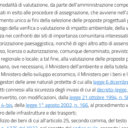
modalità di valutazione, da parte dell'amministrazione compe
ati in esito alle procedure di assegnazione, che avviene nell'
mento unico ai fini della selezione delle proposte progettuali
uogo della verifica o valutazione di impatto ambientale, della 
za nei confronti dei siti di importanza comunitaria interessati
torizzazione paesaggistica, nonché di ogni altro atto di assen
o, licenza o autorizzazione, comunque denominato, previsto
 regionale o locale; a tal fine, alla valutazione delle proposte 
ano, ove necessario, il Ministero dell'ambiente e della tutela d
 Ministero dello sviluppo economico, il Ministero per i beni e le
 gestori delle aree naturali protette di cui alla
legge 6 dicembr
tti connessi alla sicurezza degli invasi di cui al
decreto-legge 
onvertito, con modificazioni, dalla
legge 21 ottobre 1994, n. 584
4-bis
, della
legge 1° agosto 2002, n. 166
, al procedimento v
o delle infrastrutture e dei trasporti;
tilizzo dei beni di cui all'articolo 25, secondo comma, del testo 