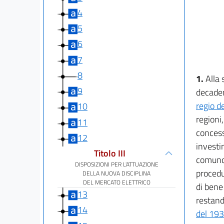
4
5
6
7
8
1.
Alla 
9
decaden
regio d
10
regioni
11
concess
12
investi
Titolo III
comunqu
DISPOSIZIONI PER L'ATTUAZIONE
procedu
DELLA NUOVA DISCIPLINA
DEL MERCATO ELETTRICO
di bene
13
restand
14
del 19