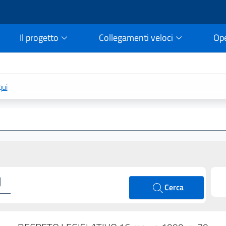
Il progetto
Collegamenti veloci
Op
rtale della legge vigent
qui
Cerca