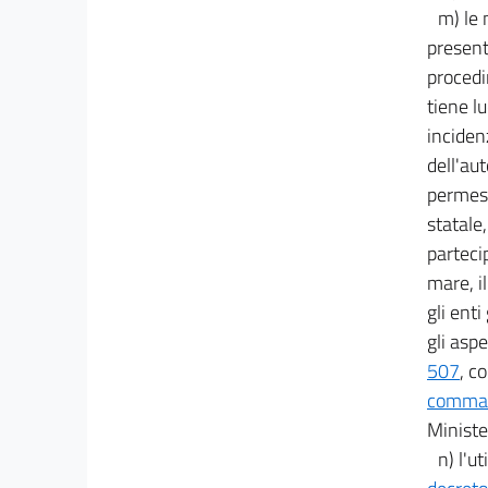
m) le 
present
procedi
tiene l
inciden
dell'au
permess
statale,
partecip
mare, il
gli enti
gli aspe
507
, c
comma 
Minister
n) l'u