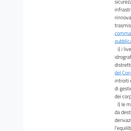
sicurez
infrast
rinnova
trasmiss
comma 4
pubblic
i) i l
idrogra
distret
del Con
introit
di gesti
dei corp
l) le 
da dest
derivaz
l'equil