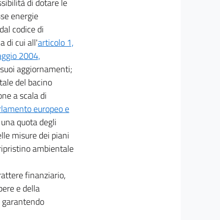
ibilità di dotare le
sse energie
dal codice di
di cui all'
articolo 1,
aggio 2004,
i suoi aggiornamenti;
tale del bacino
one a scala di
rlamento europeo e
una quota degli
lle misure dei piani
l ripristino ambientale
attere finanziario,
pere e della
ue garantendo