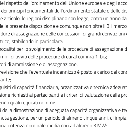
el rispetto dell'ordinamento dell'Unione europea e degli acco
dei principi fondamentali dell'ordinamento statale e delle disp
e articolo, le regioni disciplinano con legge, entro un anno dal
della presente disposizione e comunque non oltre il 31 marzo
edure di assegnazione delle concessioni di grandi derivazioni
trico, stabilendo in particolare:
modalità per lo svolgimento delle procedure di assegnazione d
ermini di avvio delle procedure di cui al comma 1-bis;
riteri di ammissione e di assegnazione;
previsione che l'eventuale indennizzo è posto a carico del co
ante;
equisiti di capacità finanziaria, organizzativa e tecnica adeguat
one richiesti ai partecipanti e i criteri di valutazione delle p
ndo quali requisiti minimi:
ini della dimostrazione di adeguata capacità organizzativa e te
nuta gestione, per un periodo di almeno cinque anni, di impiant
 una potenza nominale media pari ad almeno 3 MW;