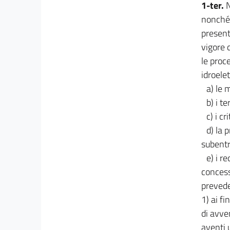
1-ter.
N
nonché 
present
vigore 
le proc
idroelet
a) le 
b) i t
c) i c
d) la 
subentr
e) i r
concessi
prevede
1) ai f
di avve
aventi