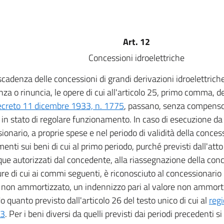
Art. 12
Concessioni idroelettriche
scadenza delle concessioni di grandi derivazioni idroelettriche
za o rinuncia, le opere di cui all'articolo 25, primo comma, del
ecreto 11 dicembre 1933, n. 1775
, passano, senza compenso,
, in stato di regolare funzionamento. In caso di esecuzione da
ionario, a proprie spese e nel periodo di validità della conces
menti sui beni di cui al primo periodo, purché previsti dall'att
e autorizzati dal concedente, alla riassegnazione della con
re di cui ai commi seguenti, è riconosciuto al concessionario 
 non ammortizzato, un indennizzo pari al valore non ammort
o quanto previsto dall'articolo 26 del testo unico di cui al
reg
33
. Per i beni diversi da quelli previsti dai periodi precedenti si