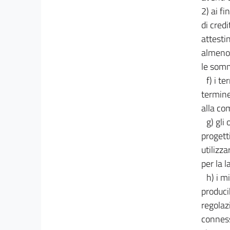
2) ai fi
di credi
attesti
almeno 
le somm
f) i t
termine
alla co
g) gli
progett
utilizza
per la 
h) i m
produci
regolaz
conness