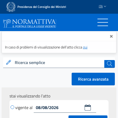
ITA
Presidenza del Consiglio dei Ministri
Normattiva - Il portale del
×
In caso di problemi di visualizzazione dell’atto clicca
qui
Ricerca semplice
cerca
Ricerca avanzata
stai visualizzando l'atto
vigente al