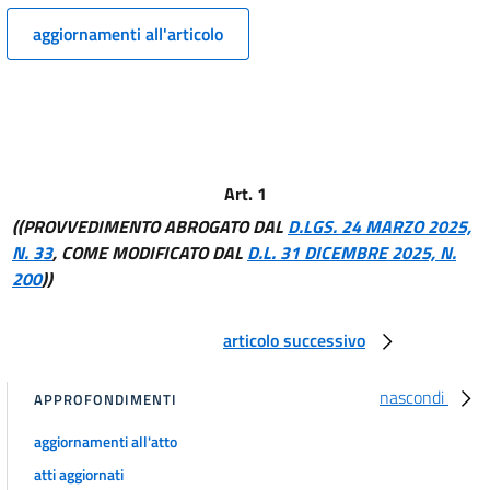
9
aggiornamenti all'articolo
10
11
Sezione III
Commissario governativo delegato
provvisoriamente alla riscossione
e residui di gestione
12
Art. 1
13
((PROVVEDIMENTO ABROGATO DAL
D.LGS. 24 MARZO 2025,
N. 33
, COME MODIFICATO DAL
D.L. 31 DICEMBRE 2025, N.
14
200
))
15
16
articolo successivo
Capo II
((PRINCIPI GENERALI DEI DIRITTI E DEGLI OBBLIGHI))
DEL
nascondi
APPROFONDIMENTI
CONCESSIONARIO
Sezione I
aggiornamenti all'atto
Diritti del concessionario
17
atti aggiornati