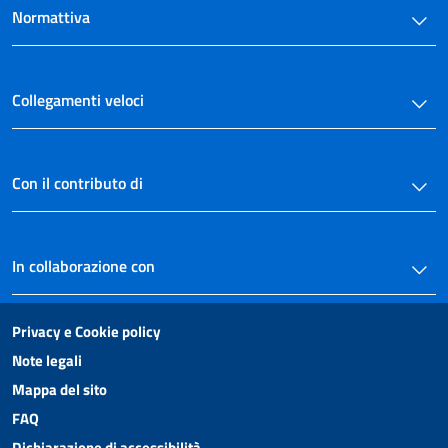
Normattiva
30
31
32
Collegamenti veloci
Sezione IV
Adempimenti dei concessionari
nelle procedure concorsuali
33
Con il contributo di
34
Sezione V
Altri obblighi dei concessionari
In collaborazione con
35
36
Privacy e Cookie policy
37
Note legali
38
Mappa del sito
39
FAQ
40
Dichiarazione di accessibilità