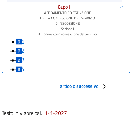
Capo I
AFFIDAMENTO ED ESTINZIONE
DELLA CONCESSIONE DEL SERVIZIO
DI RISCOSSIONE
Sezione I
Affidamento in concessione del servizio
1
2
3
4
Sezione II
Vigilanza sui concessionari
articolo successivo
ed estinzione della concessione
5
6
Testo in vigore dal:
1-1-2027
7
8