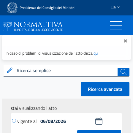
ITA
Presidenza del Consiglio dei Ministri
Normattiva - Il portale del
×
In caso di problemi di visualizzazione dell’atto clicca
qui
Ricerca semplice
cerca
Ricerca avanzata
stai visualizzando l'atto
vigente al