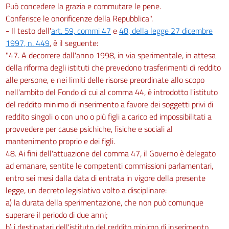
Può concedere la grazia e commutare le pene.
Conferisce le onorificenze della Repubblica".
- Il testo dell'
art. 59, commi 47
e
48, della legge 27 dicembre
1997, n. 449
, è il seguente:
"47. A decorrere dall'anno 1998, in via sperimentale, in attesa
della riforma degli istituti che prevedono trasferimenti di reddito
alle persone, e nei limiti delle risorse preordinate allo scopo
nell'ambito del Fondo di cui al comma 44, è introdotto l'istituto
del reddito minimo di inserimento a favore dei soggetti privi di
reddito singoli o con uno o più figli a carico ed impossibilitati a
provvedere per cause psichiche, fisiche e sociali al
mantenimento proprio e dei figli.
48. Ai fini dell'attuazione del comma 47, il Governo è delegato
ad emanare, sentite le competenti commissioni parlamentari,
entro sei mesi dalla data di entrata in vigore della presente
legge, un decreto legislativo volto a disciplinare:
a) la durata della sperimentazione, che non può comunque
superare il periodo di due anni;
b) i destinatari dell'istituto del reddito minimo di inserimento,