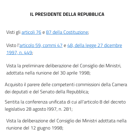
14
15
IL PRESIDENTE DELLA REPUBBLICA
Allegati
Visti gli
articoli 76
e
87 della Costituzione
;
Allegato
Allegato
Visto l'
articolo 59, commi 47
e
48, della legge 27 dicembre
1997, n. 449
;
Vista la preliminare deliberazione del Consiglio dei Ministri,
adottata nella riunione del 30 aprile 1998;
Acquisito il parere delle competenti commissioni della Camera
dei deputati e del Senato della Repubblica;
Sentita la conferenza unificata di cui all'articolo 8 del decreto
legislativo 28 agosto l997, n. 281;
Vista la deliberazione del Consiglio dei Ministri adottata nella
riunione del 12 giugno 1998;