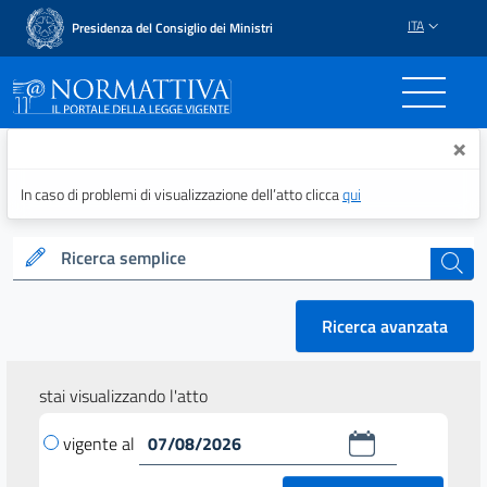
ITA
Presidenza del Consiglio dei Ministri
Normattiva - Il portale del
×
In caso di problemi di visualizzazione dell’atto clicca
qui
Ricerca semplice
cerca
Ricerca avanzata
stai visualizzando l'atto
vigente al