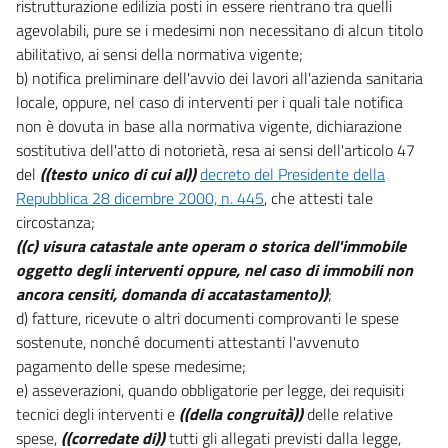
ristrutturazione edilizia posti in essere rientrano tra quelli
agevolabili, pure se i medesimi non necessitano di alcun titolo
abilitativo, ai sensi della normativa vigente;
b) notifica preliminare dell'avvio dei lavori all'azienda sanitaria
locale, oppure, nel caso di interventi per i quali tale notifica
non è dovuta in base alla normativa vigente, dichiarazione
sostitutiva dell'atto di notorietà, resa ai sensi dell'articolo 47
del
((testo unico di cui al))
decreto del Presidente della
Repubblica 28 dicembre 2000, n. 445
, che attesti tale
circostanza;
((c) visura catastale ante operam o storica dell'immobile
oggetto degli interventi oppure, nel caso di immobili non
ancora censiti, domanda di accatastamento))
;
d) fatture, ricevute o altri documenti comprovanti le spese
sostenute, nonché documenti attestanti l'avvenuto
pagamento delle spese medesime;
e) asseverazioni, quando obbligatorie per legge, dei requisiti
tecnici degli interventi e
((della congruità))
delle relative
spese,
((corredate di))
tutti gli allegati previsti dalla legge,