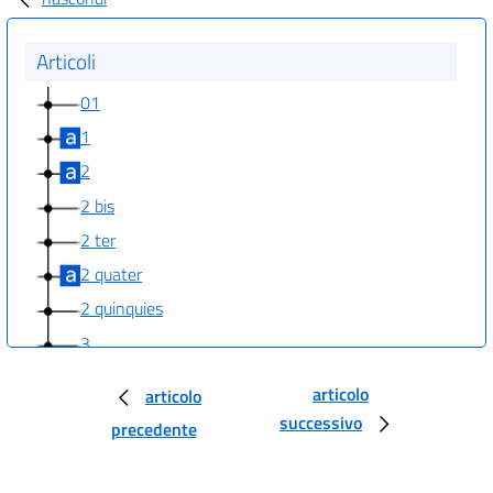
Articoli
01
1
2
2 bis
2 ter
2 quater
2 quinquies
3
articolo
articolo
successivo
precedente