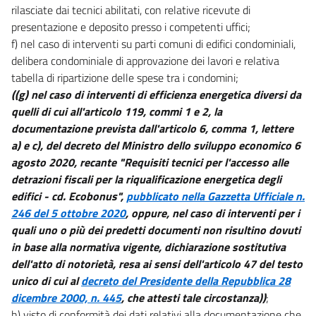
rilasciate dai tecnici abilitati, con relative ricevute di
presentazione e deposito presso i competenti uffici;
f) nel caso di interventi su parti comuni di edifici condominiali,
delibera condominiale di approvazione dei lavori e relativa
tabella di ripartizione delle spese tra i condomini;
((g) nel caso di interventi di efficienza energetica diversi da
quelli di cui all'articolo 119, commi 1 e 2, la
documentazione prevista dall'articolo 6, comma 1, lettere
a) e c), del decreto del Ministro dello sviluppo economico 6
agosto 2020, recante "Requisiti tecnici per l'accesso alle
detrazioni fiscali per la riqualificazione energetica degli
edifici - cd. Ecobonus",
pubblicato nella Gazzetta Ufficiale n.
246 del 5 ottobre 2020
, oppure, nel caso di interventi per i
quali uno o più dei predetti documenti non risultino dovuti
in base alla normativa vigente, dichiarazione sostitutiva
dell'atto di notorietà, resa ai sensi dell'articolo 47 del testo
unico di cui al
decreto del Presidente della Repubblica 28
dicembre 2000, n. 445
, che attesti tale circostanza))
;
h) visto di conformità dei dati relativi alla documentazione che