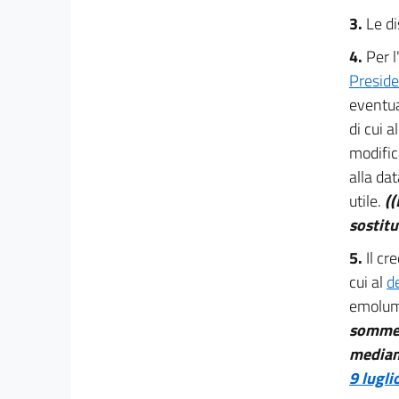
3.
Le di
CAPO VI
Digitalizzazione
4.
Per l
25
Preside
26
eventua
TITOLO III
di cui a
Pagamento dei debiti delle pubbliche
modific
amministrazioni
alla da
CAPO I
Monitoraggio dei debiti delle pubbliche
utile.
((
amministrazioni e dei
sostitu
relativi tempi di pagamenti
27
5.
Il cr
28
cui al
d
CAPO II
emolume
Strumenti per favorire l'estinzione dei debiti
somme 
delle pubbliche
mediant
amministrazioni
29
9 lugli