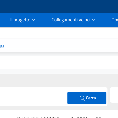
Il progetto
Collegamenti veloci
Op
rtale della legge vigent
qui
Cerca