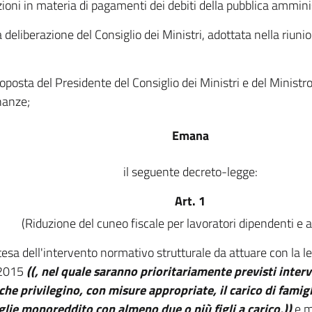
zioni in materia di pagamenti dei debiti della pubblica ammini
a deliberazione del Consiglio dei Ministri, adottata nella riuni
roposta del Presidente del Consiglio dei Ministri e del Ministr
inanze;
Emana
il seguente decreto-legge:
Art. 1
(Riduzione del cuneo fiscale per lavoratori dipendenti e a
tesa dell'intervento normativo strutturale da attuare con la le
 2015
((, nel quale saranno prioritariamente previsti interv
 che privilegino, con misure appropriate, il carico di famigl
glie monoreddito con almeno due o più figli a carico,))
e me