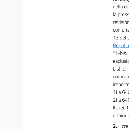
18
della d
19
la pres
19 bis
revision
con una 
20
13 del t
20 bis
Repubbl
21
"1-bis. 
CAPO III
esclusio
Trasferimenti e sussidi
bis), d)
22
comma 1
22 bis
importo
CAPO IV
1) a 64
Aziende municipalizzate
2) a 64
23
Il cred
CAPO V
diminui
Razionalizzazione degli spazi della pubblica
amministrazione
2.
Il cr
24