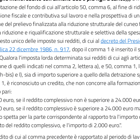
otazione del fondo di cui all'articolo 50, comma 6, al fine di r
sione fiscale e contributiva sul lavoro e nella prospettiva di 
e del prelievo finalizzata alla riduzione strutturale del cuneo 
riduzione e riqualificazione strutturale e selettiva della spesa
esto unico delle imposte sui redditi, di cui al
decreto del Presi
ica 22 dicembre 1986, n. 917
, dopo il comma 1 è inserito il
Qualora l'imposta lorda determinata sui redditi di cui agli arti
ne di quelli indicati nel comma 2, lettera a), e 50, comma 1, let
, h-bis) e l), sia di importo superiore a quello della detrazione 
, è riconosciuto un credito, che non concorre alla formazione
 pari:
0 euro, se il reddito complessivo non è superiore a 24.000 eu
0 euro, se il reddito complessivo è superiore a 24.000 euro 
ito spetta per la parte corrispondente al rapporto tra l'importo
to del reddito complessivo, e l'importo di 2.000 euro.".
edito di cui al comma precedente è rapportato al periodo di la