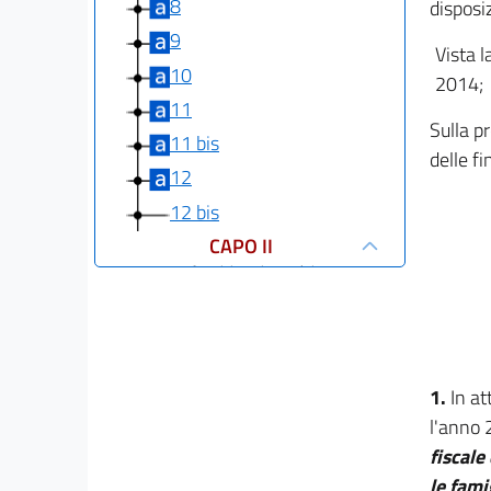
8
disposi
9
Vista l
10
2014;
11
Sulla p
11 bis
delle f
12
12 bis
CAPO II
Amministrazione sobria
13
14
15
1.
In at
16
l'anno
16 bis
fiscale
17
le fami