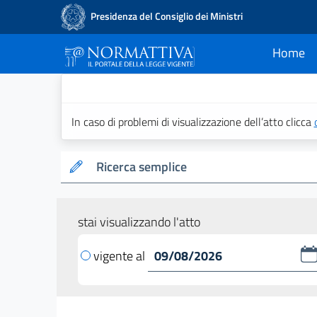
Presidenza del Consiglio dei Ministri
Home
current
Normattiva - Il po
In caso di problemi di visualizzazione dell’atto clicca
Ricerca semplice
stai visualizzando l'atto
vigente al