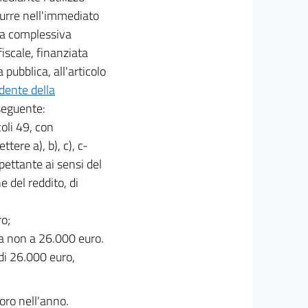
idurre nell'immediato
una complessiva
fiscale, finanziata
 pubblica, all'articolo
dente della
 seguente:
coli 49, con
tere a), b), c), c-
spettante ai sensi del
 del reddito, di
ro;
ma non a 26.000 euro.
 di 26.000 euro,
voro nell'anno.