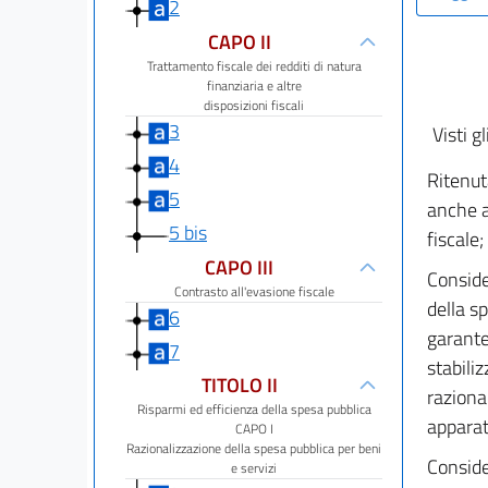
2
CAPO II
Trattamento fiscale dei redditi di natura
finanziaria e altre
disposizioni fiscali
3
Visti gl
4
Ritenut
5
anche a
5 bis
fiscale;
CAPO III
Conside
Contrasto all'evasione fiscale
della sp
6
garante
7
stabili
TITOLO II
raziona
Risparmi ed efficienza della spesa pubblica
apparati
CAPO I
Razionalizzazione della spesa pubblica per beni
Conside
e servizi