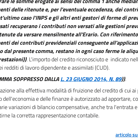
rare le somme erogate ai sensi del comma 1 anche median
nti delle ritenute e, per l'eventuale eccedenza, dei contri
t'ultimo caso l'INPS e gli altri enti gestori di forme di pr
sati recuperano i contributi non versati alle gestioni prev
itenute da versare mensilmente all'Erario. Con riferimento
nti dei contributi previdenziali conseguente all'applicaz
o dal presente comma, restano in ogni caso ferme le aliq
restazioni))
. L'importo del credito riconosciuto e indicato nel
ei redditi di lavoro dipendente e assimilati (CUD).
OMMA SOPPRESSO DALLA
L. 23 GIUGNO 2014, N. 89
))
.
lazione alla effettiva modalità di fruizione del credito di cui a
o dell'economia e delle finanze è autorizzato ad apportare, co
rie variazioni di bilancio compensative, anche tra l'entrata e l
irne la corretta rappresentazione contabile.
articolo s