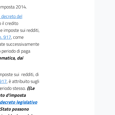
d'imposta 2014.
 decreto del
 il credito
e imposte sui redditi,
n. 917
, come
ogate successivamente
o periodo di paga
tomatica, dai
imposte sui redditi, di
 917
, è attribuito sugli
periodo stesso.
((Le
uto d'imposta
 decreto legislativo
o Stato possono