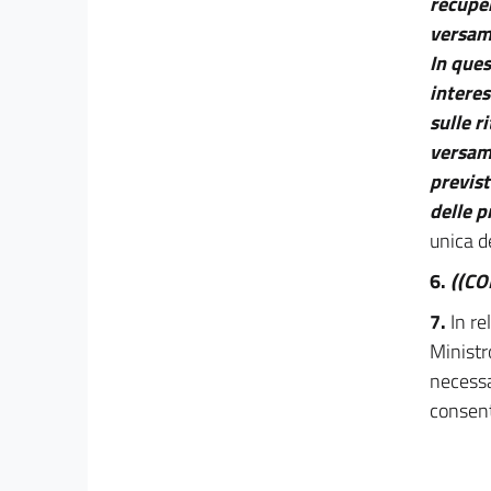
30
recupe
versame
31
In ques
32
interes
33
sulle r
34
versame
35
previst
36
delle p
unica d
37
38
6.
((C
38 bis
7.
In re
39
Ministr
40
necessa
consent
CAPO III
Strumenti per prevenire il formarsi di ritardi
dei
pagamenti delle