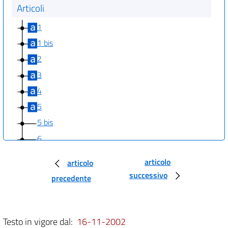
Articoli
1
1 bis
2
3
4
5
5 bis
6
articolo
articolo
successivo
precedente
Testo in vigore dal:
16-11-2002