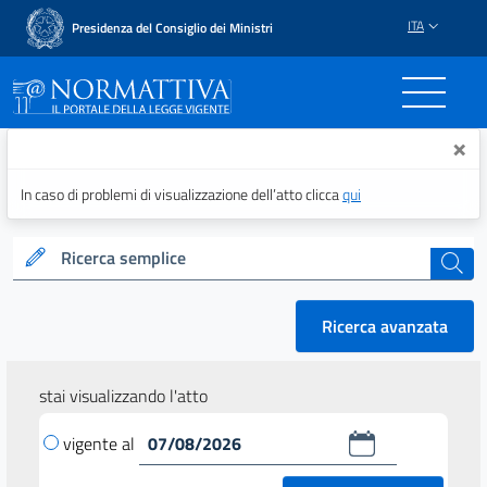
ITA
Presidenza del Consiglio dei Ministri
Normattiva - Il portale del
×
In caso di problemi di visualizzazione dell’atto clicca
qui
Ricerca semplice
cerca
Ricerca avanzata
stai visualizzando l'atto
vigente al