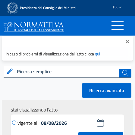
ITA
Presidenza del Consiglio dei Ministri
Normattiva - Il portale del
×
In caso di problemi di visualizzazione dell’atto clicca
qui
Ricerca semplice
cerca
Ricerca avanzata
stai visualizzando l'atto
vigente al