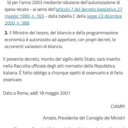
b) per l'anno 2003 mediante riduzione dell'autorizzazione di
22
spesa recata - ai sensi dell'
articolo 7 del decreto legislativo 27
23
maggio 1999, n. 165
- dalla tabella C della
legge 23 dicembre
24
2000, n. 388
.
25
2.
Il Ministro del tesoro, del bilancio e della programmazione
economica è autorizzato ad apportare, con propri decreti, le
26
occorrenti variazioni di bilancio.
27
28
Il presente decreto, munito del sigillo dello Stato, sarà inserito
nella Raccolta ufficiale degli atti normativi della Repubblica
29
italiana. È fatto obbligo a chiunque spetti di osservarlo e di farlo
30
osservare.
31
Dato a Roma, addì 18 maggio 2001
Capo V
Disposizioni diverse
32
CIAMPI
33
Amato, Presidente del Consiglio dei Ministri
34