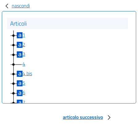
nascondi
Articoli
1
2
3
4
4 bis
5
6
7
8
articolo successivo
9
10