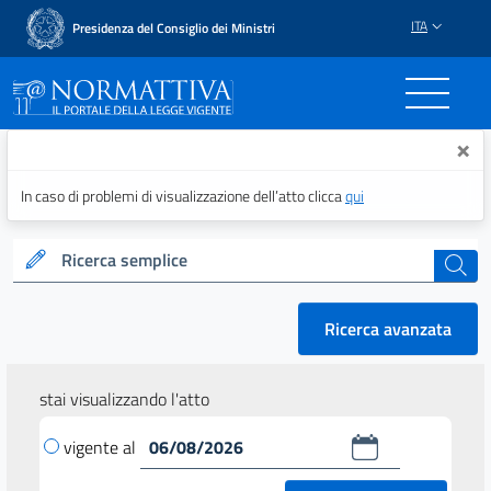
ITA
Presidenza del Consiglio dei Ministri
Normattiva - Il portale del
×
In caso di problemi di visualizzazione dell’atto clicca
qui
Ricerca semplice
cerca
Ricerca avanzata
stai visualizzando l'atto
vigente al